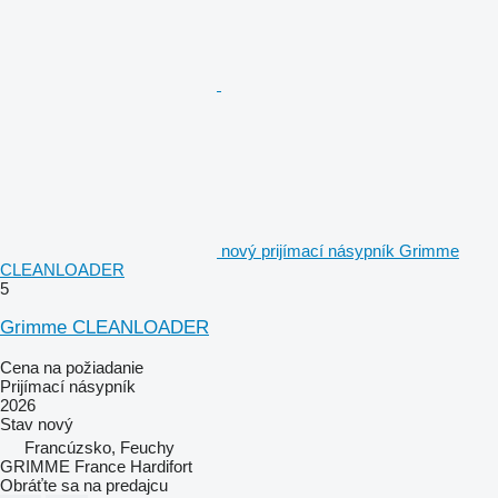
nový prijímací násypník Grimme
CLEANLOADER
5
Grimme CLEANLOADER
Cena na požiadanie
Prijímací násypník
2026
Stav
nový
Francúzsko, Feuchy
GRIMME France Hardifort
Obráťte sa na predajcu