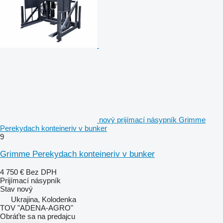
nový prijímací násypník Grimme
Perekydach konteineriv v bunker
9
Grimme Perekydach konteineriv v bunker
4 750 €
Bez DPH
Prijímací násypník
Stav
nový
Ukrajina, Kolodenka
TOV "ADENA-AGRO"
Obráťte sa na predajcu