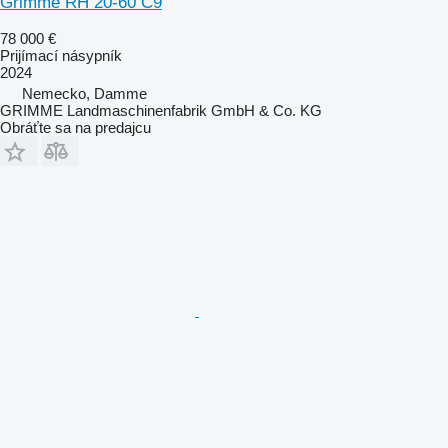
Grimme RH 20-60 C9
78 000 €
Prijímací násypník
2024
Nemecko, Damme
GRIMME Landmaschinenfabrik GmbH & Co. KG
Obráťte sa na predajcu