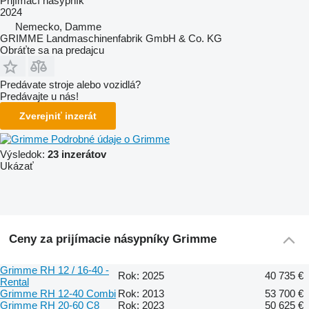
Prijímací násypník
2024
Nemecko, Damme
GRIMME Landmaschinenfabrik GmbH & Co. KG
Obráťte sa na predajcu
Predávate stroje alebo vozidlá?
Predávajte u nás!
Zverejniť inzerát
Podrobné údaje o Grimme
Výsledok:
23 inzerátov
Ukázať
Ceny za prijímacie násypníky Grimme
Grimme RH 12 / 16-40 -
Rok: 2025
40 735 €
Rental
Grimme RH 12-40 Combi
Rok: 2013
53 700 €
Grimme RH 20-60 C8
Rok: 2023
50 625 €