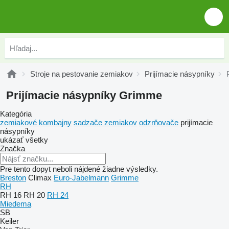
Stroje na pestovanie zemiakov
Prijímacie násypníky
Prijímacie násypníky Grimme
Kategória
zemiakové kombajny
sadzače zemiakov
odzrňovače
prijímacie
násypníky
ukázať všetky
Značka
Pre tento dopyt neboli nájdené žiadne výsledky.
Breston
Climax
Euro-Jabelmann
Grimme
RH
RH 16
RH 20
RH 24
Miedema
SB
Keiler