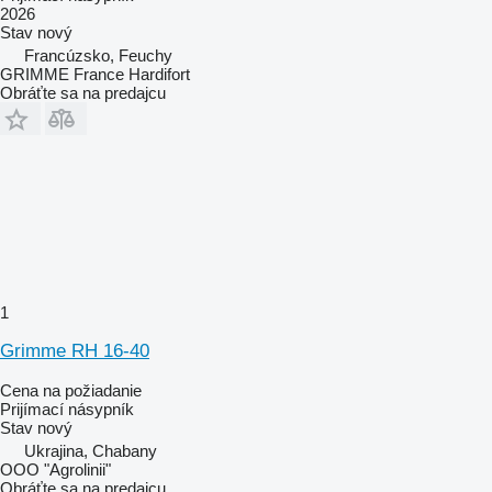
2026
Stav
nový
Francúzsko, Feuchy
GRIMME France Hardifort
Obráťte sa na predajcu
1
Grimme RH 16-40
Cena na požiadanie
Prijímací násypník
Stav
nový
Ukrajina, Chabany
OOO "Agrolinii"
Obráťte sa na predajcu