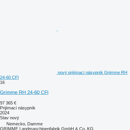
nový prijímací násypník Grimme RH
24-60 CFl
16
Grimme RH 24-60 CFl
97 365 €
Prijímací násypník
2024
Stav
nový
Nemecko, Damme
GRIMME Landmaschinenfabrik GmbH & Co. KG