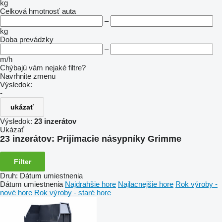
kg
Celková hmotnosť auta
–
kg
Doba prevádzky
–
m/h
Chýbajú vám nejaké filtre?
Navrhnite zmenu
Výsledok:
-
ukázať
Výsledok:
23 inzerátov
Ukázať
23 inzerátov:
Prijímacie násypníky Grimme
Filter
Druh
:
Dátum umiestnenia
Dátum umiestnenia
Najdrahšie hore
Najlacnejšie hore
Rok výroby -
nové hore
Rok výroby - staré hore