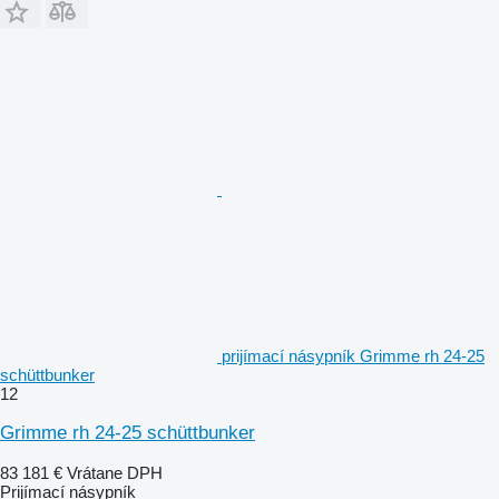
prijímací násypník Grimme rh 24-25
schüttbunker
12
Grimme rh 24-25 schüttbunker
83 181 €
Vrátane DPH
Prijímací násypník