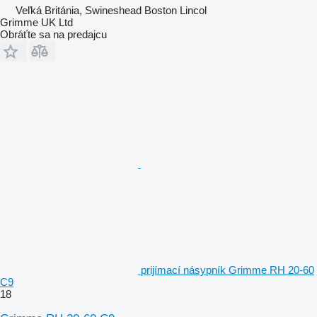
Veľká Británia, Swineshead Boston Lincol
Grimme UK Ltd
Obráťte sa na predajcu
prijímací násypník Grimme RH 20-60
C9
18