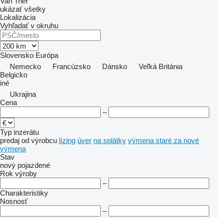
Van Trier
ukázať všetky
Lokalizácia
Vyhľadať v okruhu
Slovensko
Európa
Nemecko
Francúzsko
Dánsko
Veľká Británia
Belgicko
iné
Ukrajina
Cena
–
Typ inzerátu
predaj
od výrobcu
lízing
úver
na splátky
výmena staré za nové
výmena
Stav
nový
pojazdené
Rok výroby
–
Charakteristiky
Nosnosť
–