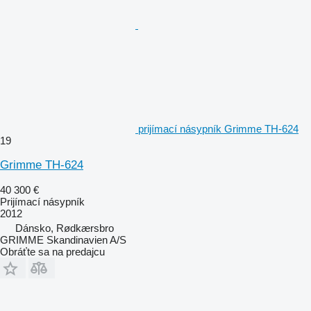
prijímací násypník Grimme TH-624
19
Grimme TH-624
40 300 €
Prijímací násypník
2012
Dánsko, Rødkærsbro
GRIMME Skandinavien A/S
Obráťte sa na predajcu