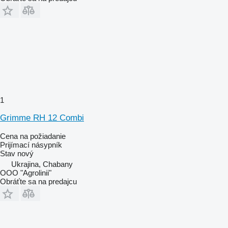
1
Grimme RH 12 Combi
Cena na požiadanie
Prijímací násypník
Stav
nový
Ukrajina, Chabany
OOO "Agrolinii"
Obráťte sa na predajcu