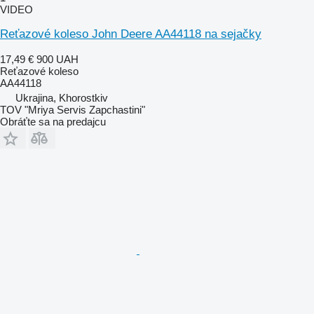
VIDEO
Reťazové koleso John Deere AA44118 na sejačky
17,49 €
900 UAH
Reťazové koleso
AA44118
Ukrajina, Khorostkiv
TOV "Mriya Servis Zapchastini"
Obráťte sa na predajcu