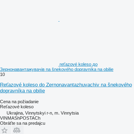
reťazové koleso до
Зернонавантажувачів na šnekového dopravníka na obilie
10
Reťazové koleso do Zernonavantazhuvachiv na šnekového
dopravníka na obilie
Cena na požiadanie
Reťazové koleso
Ukrajina, Vinnytskyi r-n, m. Vinnytsia
VINMAShPOSTACh
Obráťte sa na predajcu