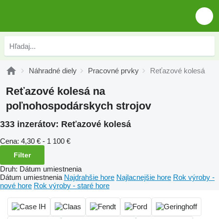
Náhradné diely
Pracovné prvky
Reťazové kolesá
Reťazové kolesá na
poľnohospodárskych strojov
333 inzerátov:
Reťazové kolesá
Cena:
4,30 € - 1 100 €
Filter
Druh
:
Dátum umiestnenia
Dátum umiestnenia
Najdrahšie hore
Najlacnejšie hore
Rok výroby -
nové hore
Rok výroby - staré hore