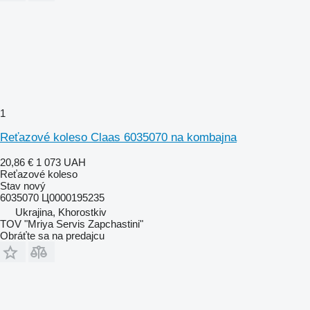
1
Reťazové koleso Claas 6035070 na kombajna
20,86 €
1 073 UAH
Reťazové koleso
Stav
nový
6035070 Ц0000195235
Ukrajina, Khorostkiv
TOV "Mriya Servis Zapchastini"
Obráťte sa na predajcu