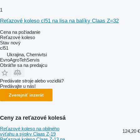
1
Reťazové koleso cl51 na lisa na balíky Claas Z=32
Cena na požiadanie
Reťazové koleso
Stav
nový
cl51
Ukrajina, Chernivtsi
EvroAgroTehServis
Obráťte sa na predajcu
Predávate stroje alebo vozidlá?
Predávajte u nás!
Zverejniť inzerát
Ceny za reťazové kolesá
Reťazové koleso na obilného
124,20 €
výťahu a sýpky Claas Z-19
Reťazové koleso Claas Z-13 na