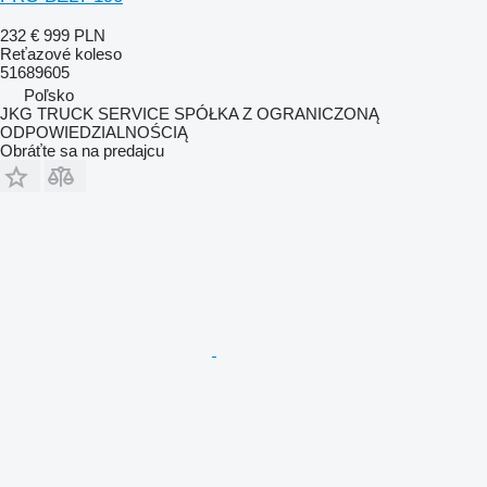
232 €
999 PLN
Reťazové koleso
51689605
Poľsko
JKG TRUCK SERVICE SPÓŁKA Z OGRANICZONĄ
ODPOWIEDZIALNOŚCIĄ
Obráťte sa na predajcu