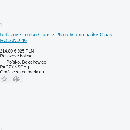
1
Reťazové koleso Claas z-26 na lisa na balíky Claas
ROLAND 46
214,80 €
925 PLN
Reťazové koleso
Poľsko, Bolechowice
PACZYŃSCY. pl
Obráťte sa na predajcu
1