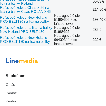
65,03 €
lisa na balíky Rolland
Reťazové koleso Claas z-26 na
214,80 €
lisa na balíky Claas ROLAND 46
Katalógové číslo:
Reťazové koleso New Holland
51689606 Koło
197,40 €
PRO-BELT190 na lisa na balíky
łańcuchowe
Reťazové koleso na lisa na balíky
Katalógové číslo:
232 €
New Holland PRO BELT 190
51689605
Katalógové číslo:
Reťazové koleso New Holland
90430844 Koło
232 €
PRO-BELT 190 na lisa na balíky
łańcuchowe
Spoločnosť
O nás
Pomoc
Kontakt