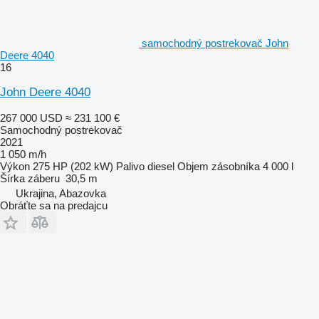
samochodný postrekovač John
Deere 4040
16
John Deere 4040
267 000 USD
≈ 231 100 €
Samochodný postrekovač
2021
1 050 m/h
Výkon
275 HP (202 kW)
Palivo
diesel
Objem zásobníka
4 000 l
Šírka záberu
30,5 m
Ukrajina, Abazovka
Obráťte sa na predajcu