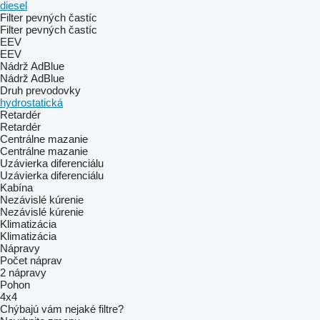
diesel
Filter pevných častíc
Filter pevných častíc
EEV
EEV
Nádrž AdBlue
Nádrž AdBlue
Druh prevodovky
hydrostatická
Retardér
Retardér
Centrálne mazanie
Centrálne mazanie
Uzávierka diferenciálu
Uzávierka diferenciálu
Kabína
Nezávislé kúrenie
Nezávislé kúrenie
Klimatizácia
Klimatizácia
Nápravy
Počet náprav
2 nápravy
Pohon
4x4
Chýbajú vám nejaké filtre?