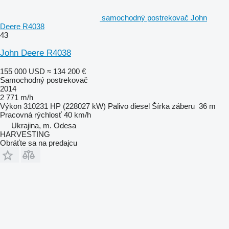
samochodný postrekovač John
Deere R4038
43
John Deere R4038
155 000 USD
≈ 134 200 €
Samochodný postrekovač
2014
2 771 m/h
Výkon
310231 HP (228027 kW)
Palivo
diesel
Šírka záberu
36 m
Pracovná rýchlosť
40 km/h
Ukrajina, m. Odesa
HARVESTING
Obráťte sa na predajcu