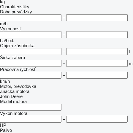
kg
Charakteristiky
Doba prevádzky
–
m/h
Výkonnosť
–
ha/hod.
Objem zásobníka
–
l
Šírka záberu
–
m
Pracovná rýchlosť
–
km/h
Motor, prevodovka
Značka motora
John Deere
Model motora
Výkon motora
–
HP
Palivo