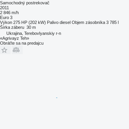
Samochodný postrekovač
2011
2 846 m/h
Euro 3
Výkon
275 HP (202 kW)
Palivo
diesel
Objem zásobníka
3 785 l
Šírka záberu
30 m
Ukrajina, Terebovlyanskiy r-n
«Agrivayz Teh»
Obráťte sa na predajcu