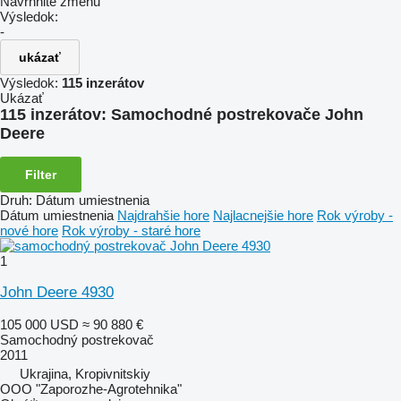
Navrhnite zmenu
Výsledok:
-
ukázať
Výsledok:
115 inzerátov
Ukázať
115 inzerátov:
Samochodné postrekovače John
Deere
Filter
Druh
:
Dátum umiestnenia
Dátum umiestnenia
Najdrahšie hore
Najlacnejšie hore
Rok výroby -
nové hore
Rok výroby - staré hore
1
John Deere 4930
105 000 USD
≈ 90 880 €
Samochodný postrekovač
2011
Ukrajina, Kropivnitskiy
OOO "Zaporozhe-Agrotehnika"