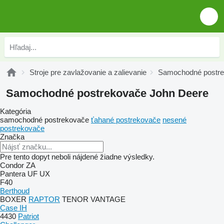
Stroje pre zavlažovanie a zalievanie
Samochodné postr
Samochodné postrekovače John Deere
Kategória
samochodné postrekovače
ťahané postrekovače
nesené
postrekovače
Značka
Pre tento dopyt neboli nájdené žiadne výsledky.
Condor
ZA
Pantera
UF
UX
F40
Berthoud
BOXER
RAPTOR
TENOR
VANTAGE
Case IH
4430
Patriot