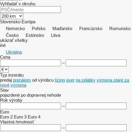
Vyhľadať v okruhu
Slovensko
Európa
Nemecko
Poľsko
Maďarsko
Francúzsko
Rumunsko
Česko
Estónsko
Litva
ukázať všetky
iné
Ukrajina
Cena
–
Typ inzerátu
predaj
prenájom
od výrobcu
lízing
úver
na splátky
výmena staré za
nové
výmena
Stav
pojazdené
po dopravnej nehode
Rok výroby
–
Euro
Euro 2
Euro 3
Euro 4
Vlastná hmotnosť
–