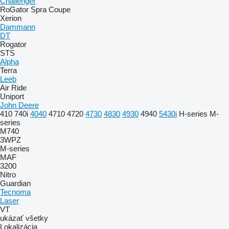
Challenger
RoGator
Spra Coupe
Xerion
Dammann
DT
Rogator
STS
Alpha
Terra
Leeb
Air Ride
Uniport
John Deere
410
740i
4040
4710
4720
4730
4830
4930
4940
5430i
H-series
M-
series
M740
3WPZ
M-series
MAF
3200
Nitro
Guardian
Tecnoma
Laser
VT
ukázať všetky
Lokalizácia