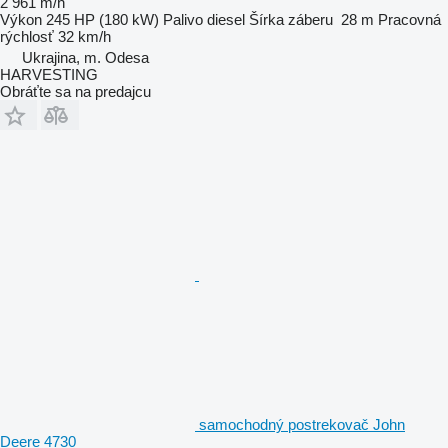
2 961 m/h
Výkon
245 HP (180 kW)
Palivo
diesel
Šírka záberu
28 m
Pracovná
rýchlosť
32 km/h
Ukrajina, m. Odesa
HARVESTING
Obráťte sa na predajcu
samochodný postrekovač John
Deere 4730