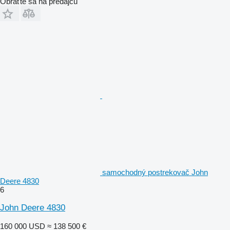
Obráťte sa na predajcu
samochodný postrekovač John
Deere 4830
6
John Deere 4830
160 000 USD
≈ 138 500 €