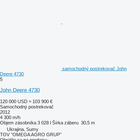
samochodný postrekovač John
Deere 4730
5
John Deere 4730
120 000 USD
≈ 103 900 €
Samochodný postrekovač
2012
4 300 m/h
Objem zásobníka
3 028 l
Šírka záberu
30,5 m
Ukrajina, Sumy
TOV "OMEGA AGRO GRUP"
Obráťte sa na predajcu