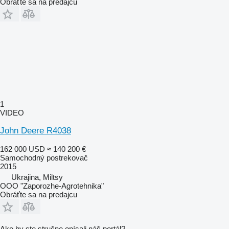
Obráťte sa na predajcu
1
VIDEO
John Deere R4038
162 000 USD
≈ 140 200 €
Samochodný postrekovač
2015
Ukrajina, Miltsy
OOO "Zaporozhe-Agrotehnika"
Obráťte sa na predajcu
Ako by ste stručne opísali náš portál?