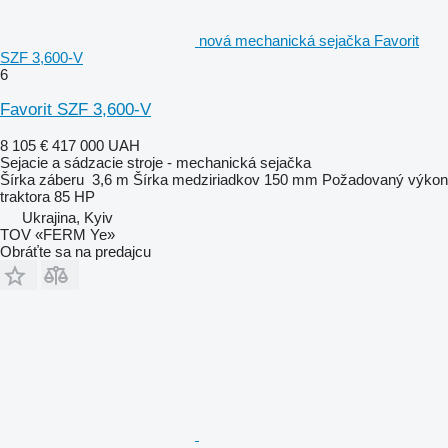
nová mechanická sejačka Favorit
SZF 3,600-V
6
Favorit SZF 3,600-V
8 105 €
417 000 UAH
Sejacie a sádzacie stroje - mechanická sejačka
Šírka záberu
3,6 m
Šírka medziriadkov
150 mm
Požadovaný výkon
traktora
85 HP
Ukrajina, Kyiv
TOV «FERM Ye»
Obráťte sa na predajcu