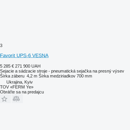
3
Favorit UPS-6 VESNA
5 285 €
271 900 UAH
Sejacie a sádzacie stroje - pneumatická sejačka na presný výsev
Šírka záberu
4,2 m
Šírka medziriadkov
700 mm
Ukrajina, Kyiv
TOV «FERM Ye»
Obráťte sa na predajcu