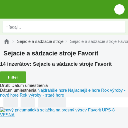
Sejacie a sádzacie stroje
Sejacie a sádzacie stroje Favor
Sejacie a sádzacie stroje Favorit
14 inzerátov:
Sejacie a sádzacie stroje Favorit
Filter
Druh
:
Dátum umiestnenia
Dátum umiestnenia
Najdrahšie hore
Najlacnejšie hore
Rok výroby -
nové hore
Rok výroby - staré hore