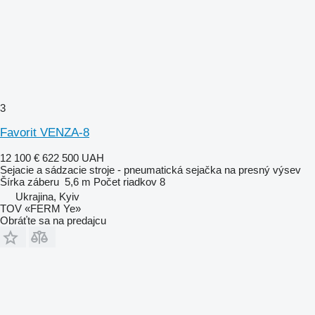
3
Favorit VENZA-8
12 100 €
622 500 UAH
Sejacie a sádzacie stroje - pneumatická sejačka na presný výsev
Šírka záberu
5,6 m
Počet riadkov
8
Ukrajina, Kyiv
TOV «FERM Ye»
Obráťte sa na predajcu