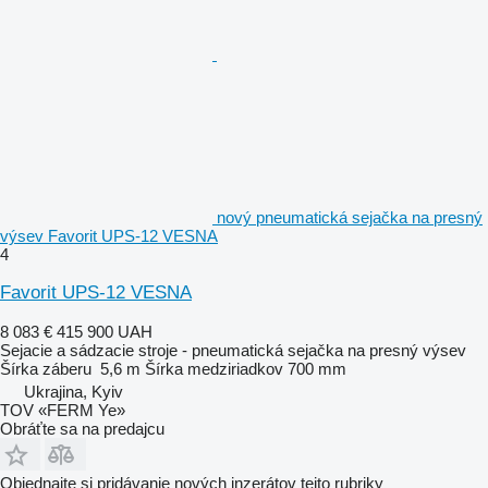
nový pneumatická sejačka na presný
výsev Favorit UPS-12 VESNA
4
Favorit UPS-12 VESNA
8 083 €
415 900 UAH
Sejacie a sádzacie stroje - pneumatická sejačka na presný výsev
Šírka záberu
5,6 m
Šírka medziriadkov
700 mm
Ukrajina, Kyiv
TOV «FERM Ye»
Obráťte sa na predajcu
Objednajte si pridávanie nových inzerátov tejto rubriky