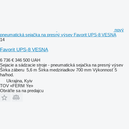
nový
pneumatická sejačka na presný výsev Favorit UPS-8 VESNA
14
Favorit UPS-8 VESNA
6 736 €
346 500 UAH
Sejacie a sádzacie stroje - pneumatická sejačka na presný výsev
Šírka záberu
5,6 m
Šírka medziriadkov
700 mm
Výkonnosť
5
ha/hod.
Ukrajina, Kyiv
TOV «FERM Ye»
Obráťte sa na predajcu