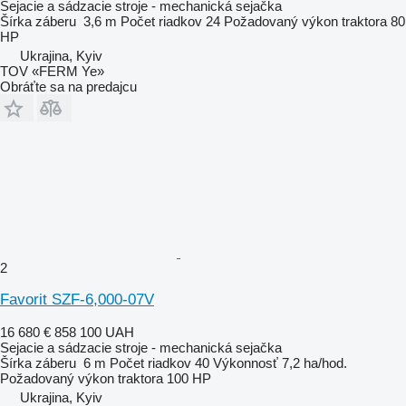
Sejacie a sádzacie stroje - mechanická sejačka
Šírka záberu
3,6 m
Počet riadkov
24
Požadovaný výkon traktora
80
HP
Ukrajina, Kyiv
TOV «FERM Ye»
Obráťte sa na predajcu
2
Favorit SZF-6,000-07V
16 680 €
858 100 UAH
Sejacie a sádzacie stroje - mechanická sejačka
Šírka záberu
6 m
Počet riadkov
40
Výkonnosť
7,2 ha/hod.
Požadovaný výkon traktora
100 HP
Ukrajina, Kyiv