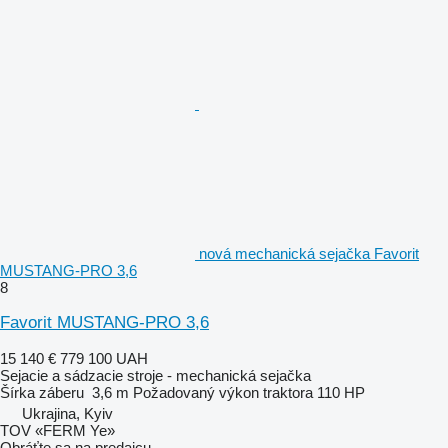
nová mechanická sejačka Favorit
MUSTANG-PRO 3,6
8
Favorit MUSTANG-PRO 3,6
15 140 €
779 100 UAH
Sejacie a sádzacie stroje - mechanická sejačka
Šírka záberu
3,6 m
Požadovaný výkon traktora
110 HP
Ukrajina, Kyiv
TOV «FERM Ye»
Obráťte sa na predajcu