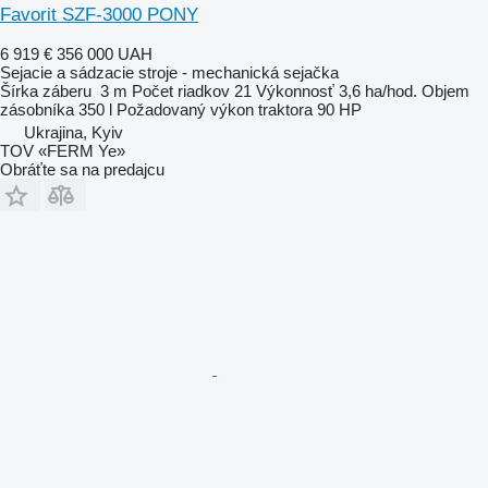
Favorit SZF-3000 PONY
6 919 €
356 000 UAH
Sejacie a sádzacie stroje - mechanická sejačka
Šírka záberu
3 m
Počet riadkov
21
Výkonnosť
3,6 ha/hod.
Objem
zásobníka
350 l
Požadovaný výkon traktora
90 HP
Ukrajina, Kyiv
TOV «FERM Ye»
Obráťte sa na predajcu