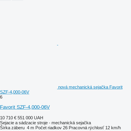
nová mechanická sejačka Favorit
SZF-4,000-06V
6
Favorit SZF-4,000-06V
10 710 €
551 000 UAH
Sejacie a sádzacie stroje - mechanická sejačka
Šírka záberu
4 m
Počet riadkov
26
Pracovná rýchlosť
12 km/h