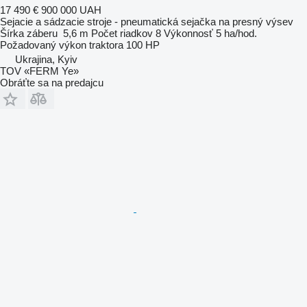
17 490 €
900 000 UAH
Sejacie a sádzacie stroje - pneumatická sejačka na presný výsev
Šírka záberu
5,6 m
Počet riadkov
8
Výkonnosť
5 ha/hod.
Požadovaný výkon traktora
100 HP
Ukrajina, Kyiv
TOV «FERM Ye»
Obráťte sa na predajcu