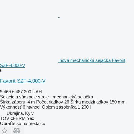
nová mechanická sejačka Favorit
SZF-4.000-V
6
Favorit SZF-4.000-V
9 469 €
487 200 UAH
Sejacie a sádzacie stroje - mechanická sejačka
Šírka záberu
4 m
Počet riadkov
26
Šírka medziriadkov
150 mm
Výkonnosť
6 ha/hod.
Objem zásobníka
1 200 l
Ukrajina, Kyiv
TOV «FERM Ye»
Obráťte sa na predajcu