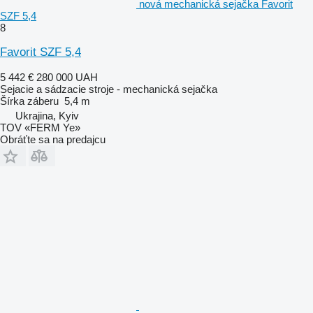
nová mechanická sejačka Favorit
SZF 5,4
8
Favorit SZF 5,4
5 442 €
280 000 UAH
Sejacie a sádzacie stroje - mechanická sejačka
Šírka záberu
5,4 m
Ukrajina, Kyiv
TOV «FERM Ye»
Obráťte sa na predajcu