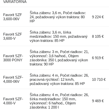
VARIATORNA
Šírka záberu: 3,6 m, Počet riadkov:
Favorit SZF
24, požadovaný výkon traktora: 80
9 224 €
3,600-06V
HP
Šírka záberu: 3,6 m, šírka
Favorit SZF
medziriadkov: 150 mm, požadovaný
8 105 €
3,600-V
výkon traktora: 85 HP
Šírka záberu: 3 m, Počet riadkov: 21,
Favorit SZF-
výkonnosť: 3,6 ha/hod., Objem
6 919 €
3000 PONY
zásobníka: 350 l, požadovaný výkon
traktora: 90 HP
Šírka záberu: 4 m, Počet riadkov: 26,
Favorit SZF-
pracovná rýchlosť: 12 km/h,
10 710 €
4,000-06V
požadovaný výkon traktora: 85 HP
Šírka záberu: 4 m, Počet riadkov: 26,
Favorit SZF-
šírka medziriadkov: 150 mm,
9 469 €
4.000-V
výkonnosť: 6 ha/hod., Objem
zásobníka: 1 200 l