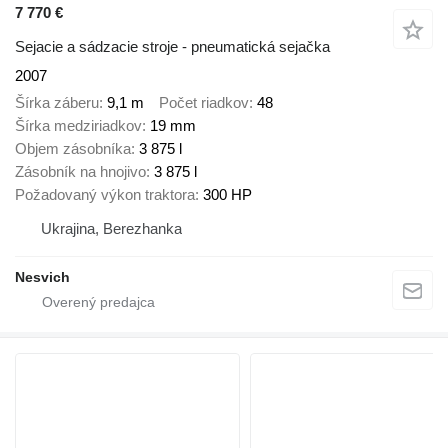
7 770 €
Sejacie a sádzacie stroje - pneumatická sejačka
2007
Šírka záberu
9,1 m
Počet riadkov
48
Šírka medziriadkov
19 mm
Objem zásobníka
3 875 l
Zásobník na hnojivo
3 875 l
Požadovaný výkon traktora
300 HP
Ukrajina, Berezhanka
Nesvich