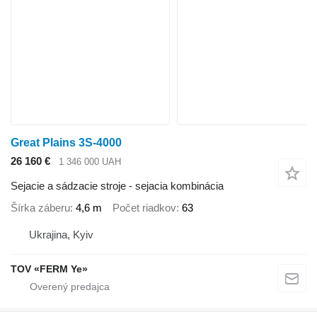
Great Plains 3S-4000
26 160 €
1 346 000 UAH
Sejacie a sádzacie stroje - sejacia kombinácia
Šírka záberu
4,6 m
Počet riadkov
63
Ukrajina, Kyiv
TOV «FERM Ye»