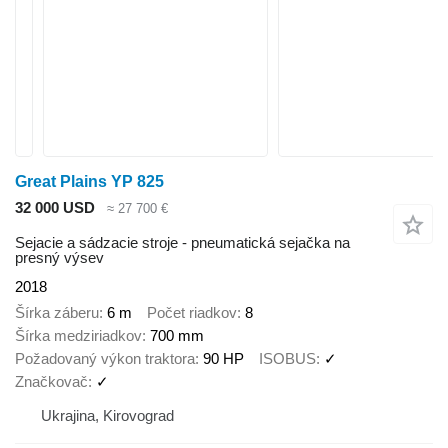
Great Plains YP 825
32 000 USD
≈ 27 700 €
Sejacie a sádzacie stroje - pneumatická sejačka na
presný výsev
2018
Šírka záberu
6 m
Počet riadkov
8
Šírka medziriadkov
700 mm
Požadovaný výkon traktora
90 HP
ISOBUS
✓
Značkovač
✓
Ukrajina, Kirovograd