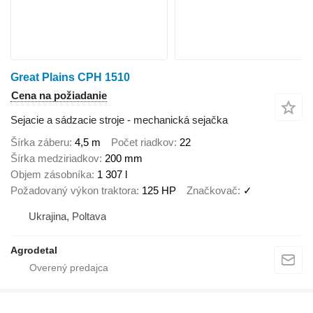
Great Plains CPH 1510
Cena na požiadanie
Sejacie a sádzacie stroje - mechanická sejačka
Šírka záberu
4,5 m
Počet riadkov
22
Šírka medziriadkov
200 mm
Objem zásobníka
1 307 l
Požadovaný výkon traktora
125 HP
Značkovač
✓
Ukrajina, Poltava
Agrodetal