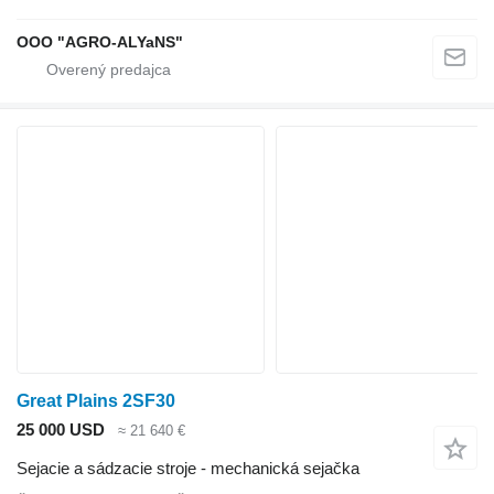
OOO "AGRO-ALYaNS"
Great Plains 2SF30
25 000 USD
≈ 21 640 €
Sejacie a sádzacie stroje - mechanická sejačka