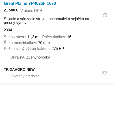
Great Plains YP4025F-1670
21 500 €
Vrátane DPH
Sejacie a sádzacie stroje - pneumatická sejačka na
presný výsev
2004
Šírka záberu
11,2 m
Počet riadkov
16
Šírka medziriadkov
70 mm
Požadovaný výkon traktora
275 HP
Ukrajina, Zvenyhorodka
TRIDAAGRO NEW