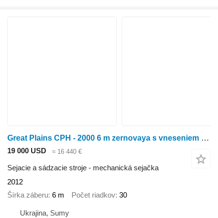
Great Plains CPH - 2000 6 m zernovaya s vneseniem suhih mineralnyh udobreniy
19 000 USD
≈ 16 440 €
Sejacie a sádzacie stroje - mechanická sejačka
2012
Šírka záberu
6 m
Počet riadkov
30
Ukrajina, Sumy