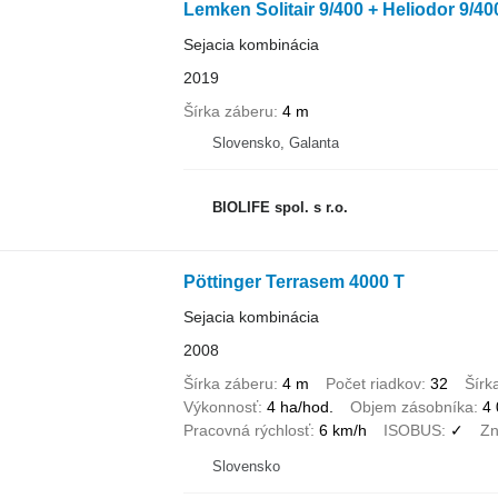
Lemken Solitair 9/400 + Heliodor 9/40
Sejacia kombinácia
2019
Šírka záberu
4 m
Slovensko, Galanta
BIOLIFE spol. s r.o.
Pöttinger Terrasem 4000 T
Sejacia kombinácia
2008
Šírka záberu
4 m
Počet riadkov
32
Šírk
Výkonnosť
4 ha/hod.
Objem zásobníka
4 
Pracovná rýchlosť
6 km/h
ISOBUS
✓
Zn
Slovensko