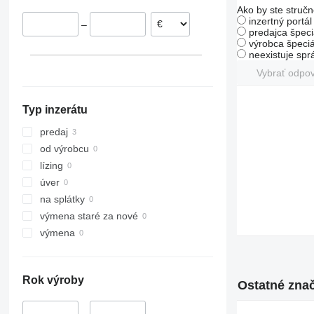
Ako by ste stručn
inzertný portá
–
predajca špeci
výrobca špeciá
neexistuje sp
Vybrať odpo
Typ inzerátu
predaj
od výrobcu
lízing
úver
na splátky
výmena staré za nové
výmena
Rok výroby
Ostatné znač
–