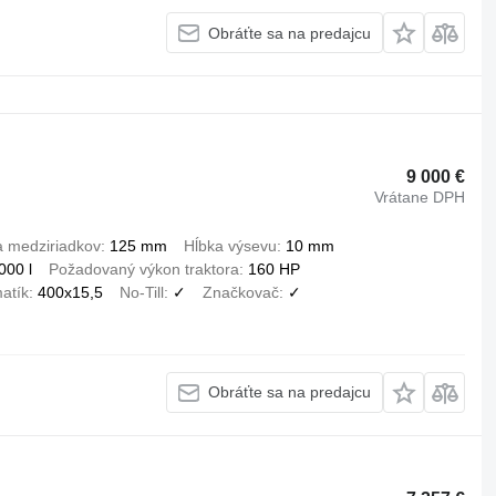
Obráťte sa na predajcu
9 000 €
Vrátane DPH
a medziriadkov
125 mm
Hĺbka výsevu
10 mm
000 l
Požadovaný výkon traktora
160 HP
atík
400x15,5
No-Till
✓
Značkovač
✓
Obráťte sa na predajcu