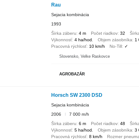
Rau
Sejacia kombinácia
1993
Šírka záberu
4 m
Počet riadkov
32
Šírk
Výkonnosť
4 ha/hod.
Objem zásobníka
1 
Pracovná rýchlosť
10 km/h
No-Till
✓
Slovensko, Velke Raskovce
AGROBAZÁR
Horsch SW 2300 DSD
Sejacia kombinácia
2006
7 000 m/h
Šírka záberu
6 m
Počet riadkov
48
Šírk
Výkonnosť
5 ha/hod.
Objem zásobníka
3 
Pracovná rýchlosť
8 km/h
Rozmer pneuma