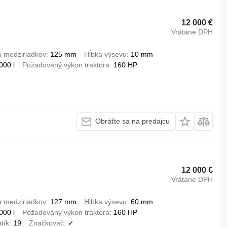
12 000 €
Vrátane DPH
a medziriadkov
125 mm
Hĺbka výsevu
10 mm
000 l
Požadovaný výkon traktora
160 HP
Obráťte sa na predajcu
12 000 €
Vrátane DPH
a medziriadkov
127 mm
Hĺbka výsevu
60 mm
000 l
Požadovaný výkon traktora
160 HP
tík
19
Značkovač
✓