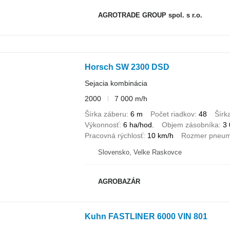
AGROTRADE GROUP spol. s r.o.
Horsch SW 2300 DSD
Sejacia kombinácia
2000
7 000 m/h
Šírka záberu
6 m
Počet riadkov
48
Šírk
Výkonnosť
6 ha/hod.
Objem zásobníka
3 
Pracovná rýchlosť
10 km/h
Rozmer pneum
Slovensko, Velke Raskovce
AGROBAZÁR
Kuhn FASTLINER 6000 VIN 801