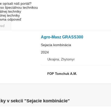
e opísali náš portál?
l so špeciálnou technikou
álnej techniky
lnej techniky
rávna odpoveď
veď
Agro-Masz GRASS300
Sejacia kombinácia
2024
Ukrajina, Zhytomyr
FOP Tomchuk A.M.
ky v sekcii "Sejacie kombinácie"