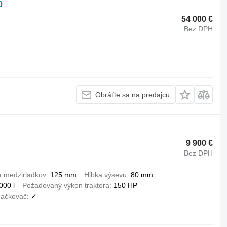
0
54 000 €
Bez DPH
Obráťte sa na predajcu
9 900 €
Bez DPH
a medziriadkov
125 mm
Hĺbka výsevu
80 mm
000 l
Požadovaný výkon traktora
150 HP
ačkovač
✓