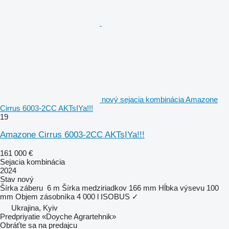
nový sejacia kombinácia Amazone
Cirrus 6003-2CC AKTsIYa!!!
19
Amazone Cirrus 6003-2CC AKTsIYa!!!
161 000 €
Sejacia kombinácia
2024
Stav
nový
Šírka záberu
6 m
Šírka medziriadkov
166 mm
Hĺbka výsevu
100
mm
Objem zásobníka
4 000 l
ISOBUS
✓
Ukrajina, Kyiv
Predpriyatie «Doyche Agrartehnik»
Obráťte sa na predajcu