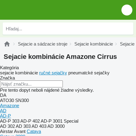
Sejacie a sádzacie stroje
Sejacie kombinácie
Sejacie
Sejacie kombinácie Amazone Cirrus
Kategória
sejacie kombinácie
ručné sejačky
pneumatcké sejačky
Značka
Pre tento dopyt neboli nájdené žiadne výsledky.
DA
ATO30
SN300
Amazone
AD
AD-P
AD-P 303
AD-P 402
AD-P 3001 Special
AD 302
AD 303
AD 403
AD 3000
Airstar
Avant
Cataya