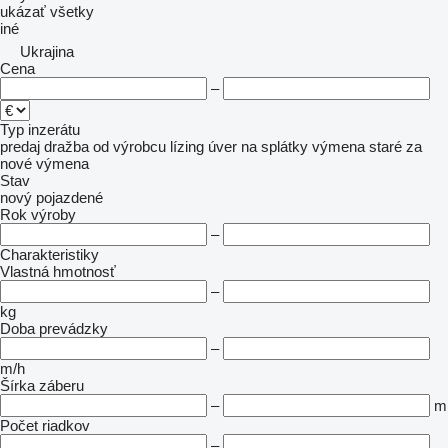
ukázať všetky
iné
Ukrajina
Cena
–
Typ inzerátu
predaj
dražba
od výrobcu
lízing
úver
na splátky
výmena staré za
nové
výmena
Stav
nový
pojazdené
Rok výroby
–
Charakteristiky
Vlastná hmotnosť
–
kg
Doba prevádzky
–
m/h
Šírka záberu
–
m
Počet riadkov
–