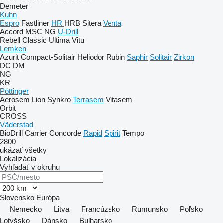
Demeter
Kuhn
Espro
Fastliner
HR
HRB
Sitera
Venta
Accord
MSC
NG
U-Drill
Rebell Classic
Ultima
Vitu
Lemken
Azurit
Compact-Solitair
Heliodor
Rubin
Saphir
Solitair
Zirkon
DC
DM
NG
KR
Pöttinger
Aerosem
Lion
Synkro
Terrasem
Vitasem
Orbit
CROSS
Väderstad
BioDrill
Carrier
Concorde
Rapid
Spirit
Tempo
2800
ukázať všetky
Lokalizácia
Vyhľadať v okruhu
Slovensko
Európa
Nemecko
Litva
Francúzsko
Rumunsko
Poľsko
Lotyšsko
Dánsko
Bulharsko