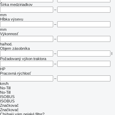
Šírka medziriadkov
–
mm
Hĺbka výsevu
–
mm
Výkonnosť
–
ha/hod.
Objem zásobníka
–
l
Požadovaný výkon traktora
–
HP
Pracovná rýchlosť
–
km/h
No-Till
No-Till
ISOBUS
ISOBUS
Značkovač
Značkovač
Chýbajú vám nejaké filtre?