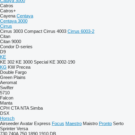
Cataya 3000
Catros
Catros+
Cayena
Centaya
Centaya 3000
Cirrus
Cirrus 3003 Compact
Cirrus 4003
Cirrus 6003-2
Citan
Citan 9000
Condor
D-series
D9
KE
KE 302
KE 3000 Special
KE 3002-190
KG
KW
Precea
Double
Fargo
Green Plains
Aeromat
Swifter
5710
Falcon
Manta
CPH
CTA
NTA
Simba
DSX
Horsch
Airseeder
Avatar
Express
Focus
Maestro
Maistro
Pronto
Serto
Sprinter
Versa
730
740A
750
1890
1910
DB