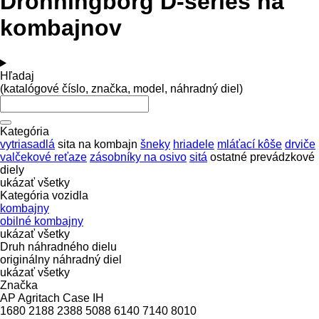
Dronningborg D-series na
kombajnov
Hľadaj
(katalógové číslo, značka, model, náhradný diel)
Kategória
vytriasadlá
sita na kombajn
šneky
hriadele
mláťací kôše
drviče
valčekové reťaze
zásobníky na osivo
sitá
ostatné prevádzkové
diely
ukázať všetky
Kategória vozidla
kombajny
obilné kombajny
ukázať všetky
Druh náhradného dielu
originálny náhradný diel
ukázať všetky
Značka
AP
Agritach
Case IH
1680
2188
2388
5088
6140
7140
8010