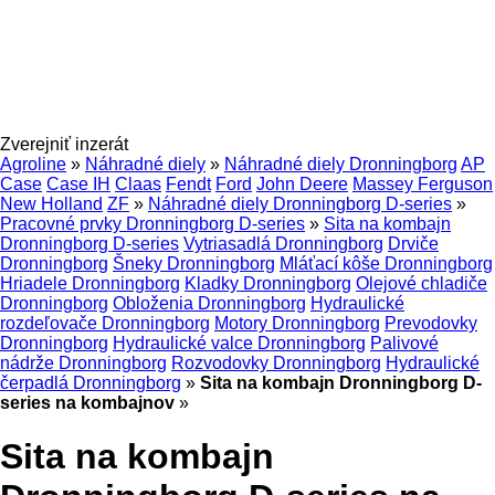
Zverejniť inzerát
Agroline
»
Náhradné diely
»
Náhradné diely Dronningborg
AP
Case
Case IH
Claas
Fendt
Ford
John Deere
Massey Ferguson
New Holland
ZF
»
Náhradné diely Dronningborg D-series
»
Pracovné prvky Dronningborg D-series
»
Sita na kombajn
Dronningborg D-series
Vytriasadlá Dronningborg
Drviče
Dronningborg
Šneky Dronningborg
Mláťací kôše Dronningborg
Hriadele Dronningborg
Kladky Dronningborg
Olejové chladiče
Dronningborg
Obloženia Dronningborg
Hydraulické
rozdeľovače Dronningborg
Motory Dronningborg
Prevodovky
Dronningborg
Hydraulické valce Dronningborg
Palivové
nádrže Dronningborg
Rozvodovky Dronningborg
Hydraulické
čerpadlá Dronningborg
»
Sita na kombajn Dronningborg D-
series na kombajnov
»
Sita na kombajn