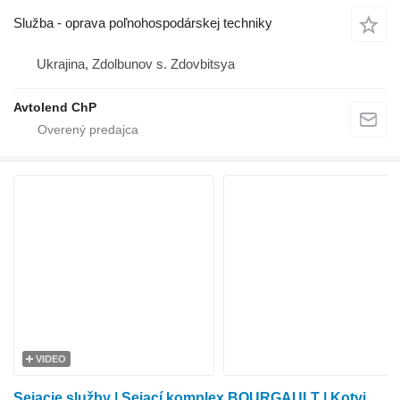
Služba - oprava poľnohospodárskej techniky
Ukrajina, Zdolbunov s. Zdovbitsya
Avtolend ChP
VIDEO
Sejacie služby | Sejací komplex BOURGAULT | Kotviaca pätka | Bezorebná orba |