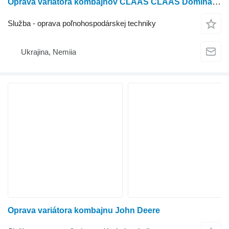
Oprava variátora kombajnov CLAAS CLAAS Dominator 48, 58, 68, 78, 88, 98, Mega 202, 203, 204, 208, 218, Medion 310, 320, 330, 340, Tucano 304,04,04,3040,04 580, Lexion 410, 420, 430, 440, 450, 460, 480, 510, 530, 540, 550, 560, 570, 580, 600, 650, 670, 70, 70, 7507
Služba - oprava poľnohospodárskej techniky
Ukrajina, Nemiia
Oprava variátora kombajnu John Deere