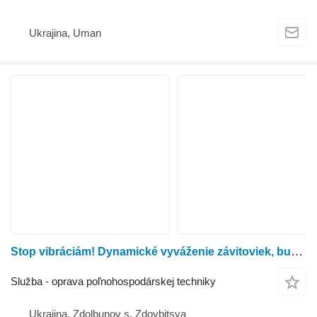
Ukrajina, Uman
Stop vibráciám! Dynamické vyváženie závitoviek, bubnov, hriadeľov a variátorov pre všetky typy kombajnov!
Služba - oprava poľnohospodárskej techniky
Ukrajina, Zdolbunov s. Zdovbitsya