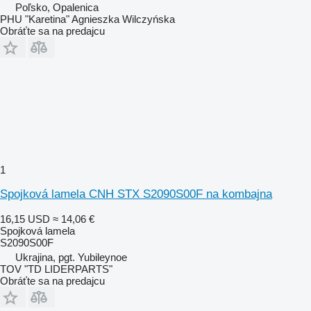
Poľsko, Opalenica
PHU "Karetina" Agnieszka Wilczyńska
Obráťte sa na predajcu
1
Spojková lamela CNH STX S2090S00F na kombajna
16,15 USD
≈ 14,06 €
Spojková lamela
S2090S00F
Ukrajina, pgt. Yubileynoe
TOV "TD LIDERPARTS"
Obráťte sa na predajcu