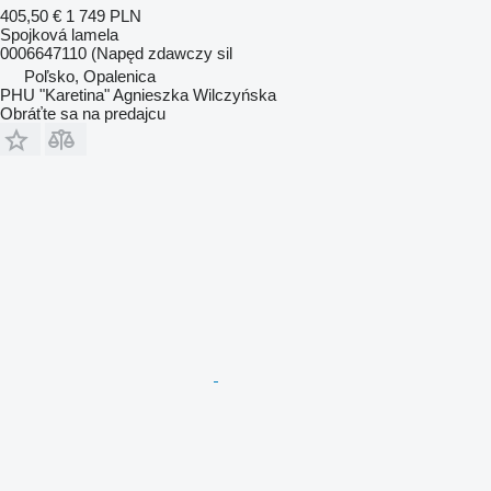
405,50 €
1 749 PLN
Spojková lamela
0006647110 (Napęd zdawczy sil
Poľsko, Opalenica
PHU "Karetina" Agnieszka Wilczyńska
Obráťte sa na predajcu