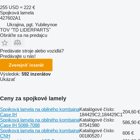
255 USD
≈ 222 €
Spojková lamela
427602A1
Ukrajina, pgt. Yubileynoe
TOV "TD LIDERPARTS"
Obráťte sa na predajcu
Predávate stroje alebo vozidlá?
Predávajte u nás!
Zverejniť inzerát
Výsledok:
592 inzerátov
Ukázať
Ceny za spojkové lamely
Spojková lamela na obilného kombajna
Katalógové číslo:
204,60 €
Case IH
184429C2,184429C1
Spojková lamela na obilného kombajna
Katalógové číslo:
586,90 €
Case IH 5088-7088
87541980
Spojková lamela na obilného kombajna
Katalógové číslo:
606 €
CNH
00180520 /