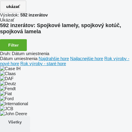
ukázať
Výsledok:
592 inzerátov
Ukázať
592 inzerátov:
Spojkové lamely, spojkový kotúč,
spojková lamela
Filter
Druh
:
Dátum umiestnenia
Dátum umiestnenia
Najdrahšie hore
Najlacnejšie hore
Rok výroby -
nové hore
Rok výroby - staré hore
Všetky