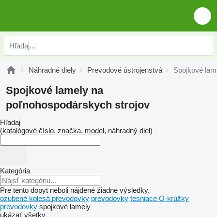
Náhradné diely
Prevodové ústrojenstvá
Spojkové lam
Spojkové lamely na
poľnohospodárskych strojov
Hľadaj
(katalógové číslo, značka, model, náhradný diel)
Kategória
Pre tento dopyt neboli nájdené žiadne výsledky.
ozubené kolesá prevodovky
prevodovky
tesniace O-krúžky
prevodovky
spojkové lamely
ukázať všetky