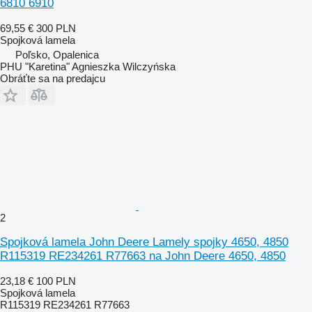
6810 6910
69,55 €
300 PLN
Spojková lamela
Poľsko, Opalenica
PHU "Karetina" Agnieszka Wilczyńska
Obráťte sa na predajcu
2
Spojková lamela John Deere Lamely spojky 4650, 4850
R115319 RE234261 R77663 na John Deere 4650, 4850
23,18 €
100 PLN
Spojková lamela
R115319 RE234261 R77663