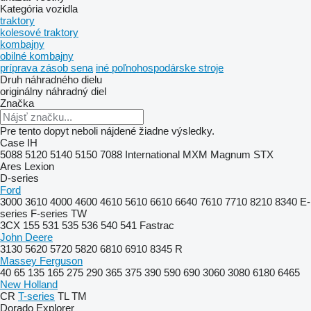
Kategória vozidla
traktory
kolesové traktory
kombajny
obilné kombajny
príprava zásob sena
iné poľnohospodárske stroje
Druh náhradného dielu
originálny náhradný diel
Značka
Pre tento dopyt neboli nájdené žiadne výsledky.
Case IH
5088
5120
5140
5150
7088
International
MXM
Magnum
STX
Ares
Lexion
D-series
Ford
3000
3610
4000
4600
4610
5610
6610
6640
7610
7710
8210
8340
E-
series
F-series
TW
3CX
155
531
535
536
540
541
Fastrac
John Deere
3130
5620
5720
5820
6810
6910
8345 R
Massey Ferguson
40
65
135
165
275
290
365
375
390
590
690
3060
3080
6180
6465
New Holland
CR
T-series
TL
TM
Dorado
Explorer