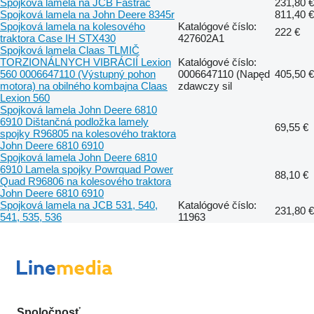
Spojková lamela na JCB Fastrac
231,80 €
Spojková lamela na John Deere 8345r
811,40 €
Spojková lamela na kolesového
Katalógové číslo:
222 €
traktora Case IH STX430
427602A1
Spojková lamela Claas TLMIČ
TORZIONÁLNYCH VIBRÁCIÍ Lexion
Katalógové číslo:
560 0006647110 (Výstupný pohon
0006647110 (Napęd
405,50 €
motora) na obilného kombajna Claas
zdawczy sil
Lexion 560
Spojková lamela John Deere 6810
6910 Dištančná podložka lamely
69,55 €
spojky R96805 na kolesového traktora
John Deere 6810 6910
Spojková lamela John Deere 6810
6910 Lamela spojky Powrquad Power
88,10 €
Quad R96806 na kolesového traktora
John Deere 6810 6910
Spojková lamela na JCB 531, 540,
Katalógové číslo:
231,80 €
541, 535, 536
11963
Spoločnosť