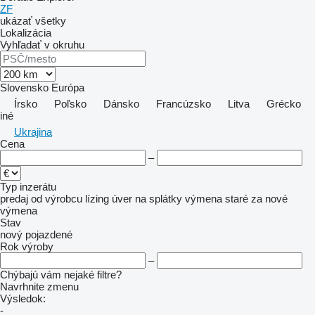
ZF
ukázať všetky
Lokalizácia
Vyhľadať v okruhu
Slovensko
Európa
Írsko
Poľsko
Dánsko
Francúzsko
Litva
Grécko
iné
Ukrajina
Cena
–
Typ inzerátu
predaj
od výrobcu
lízing
úver
na splátky
výmena staré za nové
výmena
Stav
nový
pojazdené
Rok výroby
–
Chýbajú vám nejaké filtre?
Navrhnite zmenu
Výsledok:
-