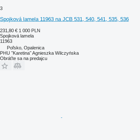
3
Spojková lamela 11963 na JCB 531, 540, 541, 535, 536
231,80 €
1 000 PLN
Spojková lamela
11963
Poľsko, Opalenica
PHU "Karetina" Agnieszka Wilczyńska
Obráťte sa na predajcu