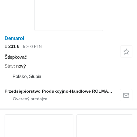
Demarol
1 231 €
5 300 PLN
Štiepkovač
Stav
nový
Poľsko, Słupia
Przedsiębiorstwo Produkcyjno-Handlowe ROLMAPOL Marcin Dziekan