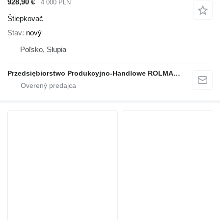
928,90 €
4 000 PLN
Štiepkovač
Stav
nový
Poľsko, Słupia
Przedsiębiorstwo Produkcyjno-Handlowe ROLMAPOL Marcin Dziekan