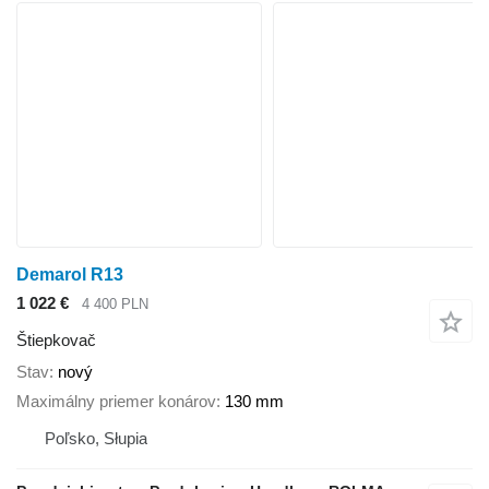
Demarol R13
1 022 €
4 400 PLN
Štiepkovač
Stav
nový
Maximálny priemer konárov
130 mm
Poľsko, Słupia