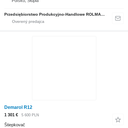
Poľsko, Słupia
Przedsiębiorstwo Produkcyjno-Handlowe ROLMAPOL Marcin Dziekan
Demarol R12
1 301 €
5 600 PLN
Štiepkovač