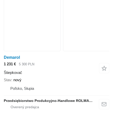
Demarol
1 231 €
5 300 PLN
Štiepkovač
Stav
nový
Poľsko, Słupia
Przedsiębiorstwo Produkcyjno-Handlowe ROLMAPOL Marcin Dziekan