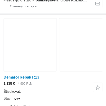
Przedsiębiorstwo Produkcyjno-Handlowe ROLMAPOL Marcin Dziekan
Demarol Rębak R13
1 138 €
4 900 PLN
Štiepkovač
Stav
nový