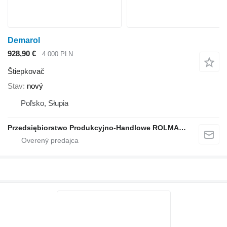
Demarol
928,90 €
4 000 PLN
Štiepkovač
Stav
nový
Poľsko, Słupia
Przedsiębiorstwo Produkcyjno-Handlowe ROLMAPOL Marcin Dziekan