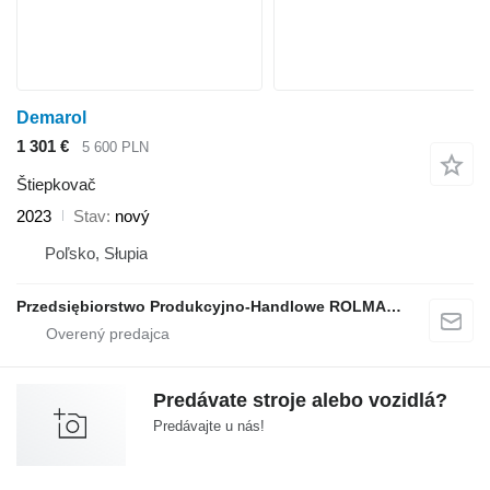
Demarol
1 301 €
5 600 PLN
Štiepkovač
2023
Stav
nový
Poľsko, Słupia
Przedsiębiorstwo Produkcyjno-Handlowe ROLMAPOL Marcin Dziekan
Predávate stroje alebo vozidlá?
Predávajte u nás!