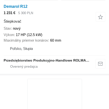
Demarol R12
1 231 €
5 300 PLN
Štiepkovač
Stav
nový
Výkon
17 HP (12.5 kW)
Maximálny priemer konárov
60 mm
Poľsko, Słupia
Przedsiębiorstwo Produkcyjno-Handlowe ROLMAPOL Marcin Dziekan