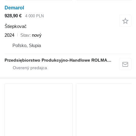
Demarol
928,90 €
4 000 PLN
Štiepkovač
2024
Stav
nový
Poľsko, Słupia
Przedsiębiorstwo Produkcyjno-Handlowe ROLMAPOL Marcin Dziekan