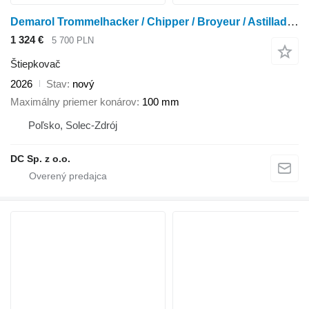
Demarol Trommelhacker / Chipper / Broyeur / Astilladora / Cippatrice
1 324 €
5 700 PLN
Štiepkovač
2026
Stav
nový
Maximálny priemer konárov
100 mm
Poľsko, Solec-Zdrój
DC Sp. z o.o.