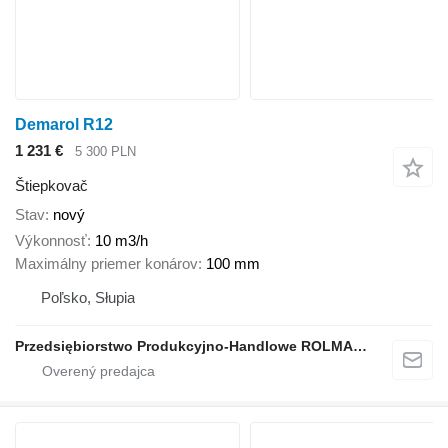
Demarol R12
1 231 €
5 300 PLN
Štiepkovač
Stav
nový
Výkonnosť
10 m3/h
Maximálny priemer konárov
100 mm
Poľsko, Słupia
Przedsiębiorstwo Produkcyjno-Handlowe ROLMAPOL Marcin Dziekan