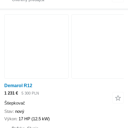
Demarol R12
1 231 €
5 300 PLN
Štiepkovač
Stav
nový
Výkon
17 HP (12.5 kW)