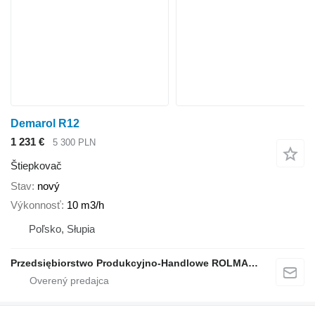
Demarol R12
1 231 €
5 300 PLN
Štiepkovač
Stav
nový
Výkonnosť
10 m3/h
Poľsko, Słupia
Przedsiębiorstwo Produkcyjno-Handlowe ROLMAPOL Marcin Dziekan