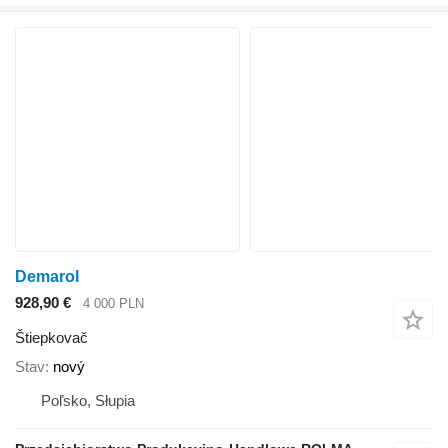
Demarol
928,90 €
4 000 PLN
Štiepkovač
Stav
nový
Poľsko, Słupia