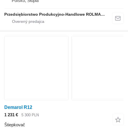
Poľsko, Słupia
Przedsiębiorstwo Produkcyjno-Handlowe ROLMAPOL Marcin Dziekan
Demarol R12
1 231 €
5 300 PLN
Štiepkovač