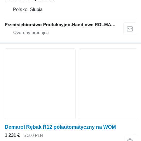
Poľsko, Słupia
Przedsiębiorstwo Produkcyjno-Handlowe ROLMAPOL Marcin Dziekan
Demarol Rębak R12 półautomatyczny na WOM
1 231 €
5 300 PLN