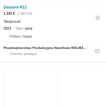
Demarol R12
1 231 €
5 300 PLN
Štiepkovač
2023
Stav
nový
Poľsko, Słupia
Przedsiębiorstwo Produkcyjno-Handlowe ROLMAPOL Marcin Dziekan