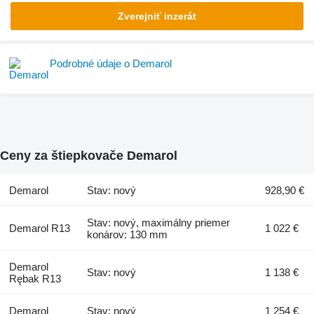
Zverejniť inzerát
Podrobné údaje o Demarol
Ceny za štiepkovače Demarol
Demarol
Stav: nový
928,90 €
Stav: nový, maximálny priemer
Demarol R13
1 022 €
konárov: 130 mm
Demarol
Stav: nový
1 138 €
Rębak R13
Demarol
Stav: nový
1 254 €