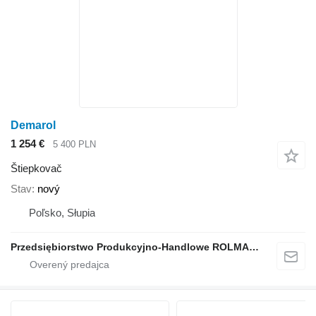
Demarol
1 254 €
5 400 PLN
Štiepkovač
Stav
nový
Poľsko, Słupia
Przedsiębiorstwo Produkcyjno-Handlowe ROLMAPOL Marcin Dziekan