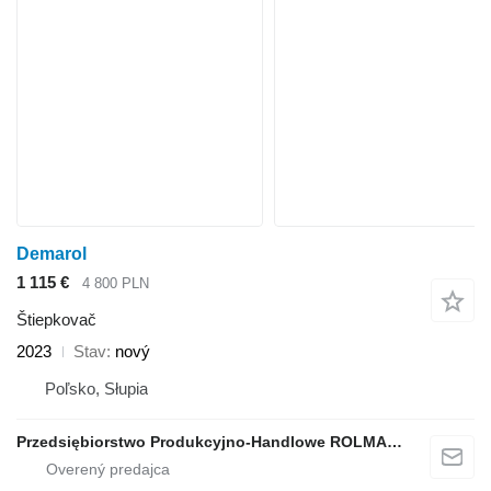
Demarol
1 115 €
4 800 PLN
Štiepkovač
2023
Stav
nový
Poľsko, Słupia
Przedsiębiorstwo Produkcyjno-Handlowe ROLMAPOL Marcin Dziekan