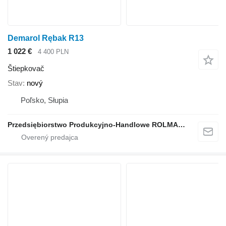
Demarol Rębak R13
1 022 €
4 400 PLN
Štiepkovač
Stav
nový
Poľsko, Słupia
Przedsiębiorstwo Produkcyjno-Handlowe ROLMAPOL Marcin Dziekan