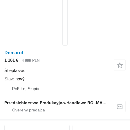
Demarol
1 161 €
4 999 PLN
Štiepkovač
Stav
nový
Poľsko, Słupia
Przedsiębiorstwo Produkcyjno-Handlowe ROLMAPOL Marcin Dziekan