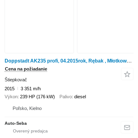
Doppstadt AK235 profi, 04.2015rok, Rębak , Młotkowy, wysokoobrotowy
Cena na požiadanie
Štiepkovač
2015
3 351 m/h
Výkon
239 HP (176 kW)
Palivo
diesel
Poľsko, Kielno
Auto-Seba