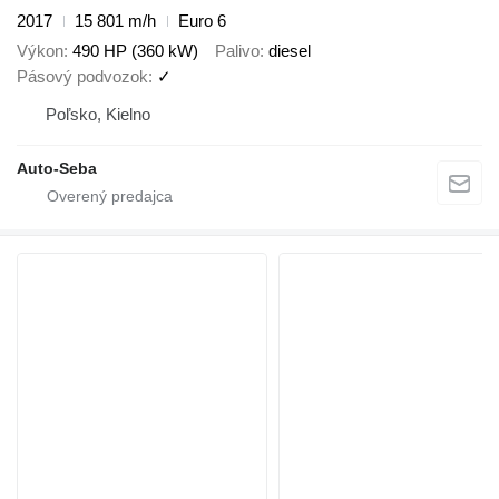
2017
15 801 m/h
Euro 6
Výkon
490 HP (360 kW)
Palivo
diesel
Pásový podvozok
✓
Poľsko, Kielno
Auto-Seba