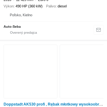
Výkon
490 HP (360 kW)
Palivo
diesel
Poľsko, Kielno
Auto-Seba
Doppstadt AK530 profi , Rębak młotkowy wysokoobrotowy, 2007rok , 530KM