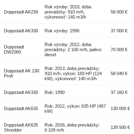
Rok výroby: 2010, doba
Doppstadt AK230
prevádzky: 910 m/h,
58 000 €
výkonnosť: 140 m3/h
Doppstadt AK330
Rok výroby: 1990
37 000 €
Rok výroby: 2012, doba
Doppstadt
prevádzky: 2 100 m/h, palivo:
70 000 €
DW2060
diesel
Rok: 2013, doba prevádzky:
Doppstadt AK 230
910 m/h, výkon: 169 HP (124
58 040 €
Profi
kW), výkonnosť: 140 m3/h
Doppstadt AK330
Rok: 1990
37 160 €
Rok: 2012, výkon: 635 HP (467
Doppstadt AK635
130 000 €
kW)
Doppstadt AK635
Rok: 2016, doba prevádzky:
139 500 €
Shredder
6 109 m/h