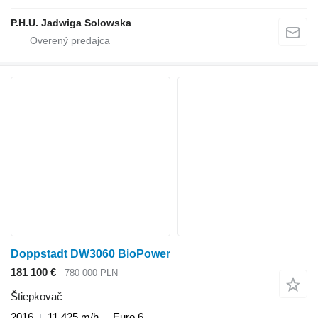
P.H.U. Jadwiga Solowska
Doppstadt DW3060 BioPower
181 100 €
780 000 PLN
Štiepkovač
2016
11 425 m/h
Euro 6