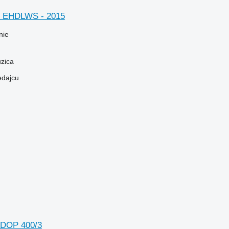
5 EHDLWS - 2015
nie
zica
edajcu
SDOP 400/3