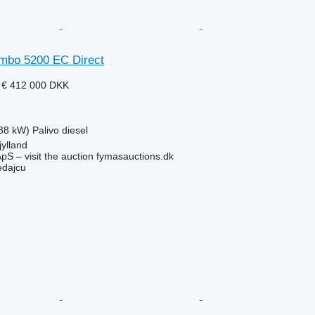
mbo 5200 EC Direct
 €
412 000 DKK
38 kW)
Palivo
diesel
ylland
pS – visit the auction fymasauctions.dk
edajcu