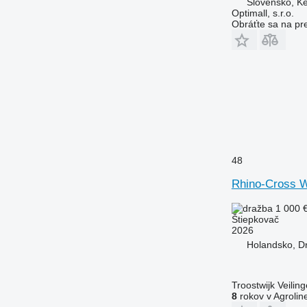
Slovensko, K
Optimall, s.r.o.
Obráťte sa na pr
48
Rhino-Cross 
1 000 
Štiepkovač
2026
Holandsko, D
Troostwijk Veiling
8
rokov v Agrolin