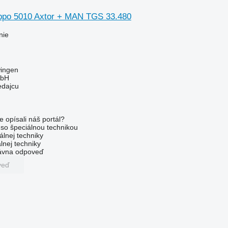
ppo 5010 Axtor + MAN TGS 33.480
nie
ingen
bH
edajcu
e opísali náš portál?
l so špeciálnou technikou
álnej techniky
lnej techniky
rávna odpoveď
veď