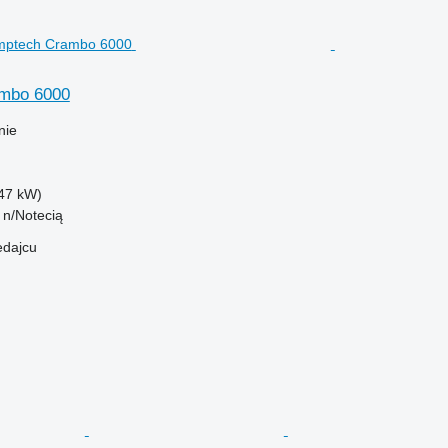
mbo 6000
nie
47 kW)
 n/Notecią
edajcu