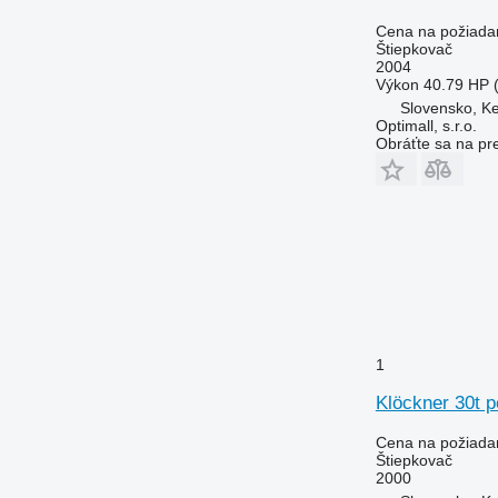
Cena na požiada
Štiepkovač
2004
Výkon
40.79 HP 
Slovensko, K
Optimall, s.r.o.
Obráťte sa na pr
1
Klöckner 30t p
Cena na požiada
Štiepkovač
2000