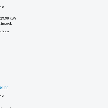
nie
(29.98 kW)
ežmarok
edajcu
er hr
nie