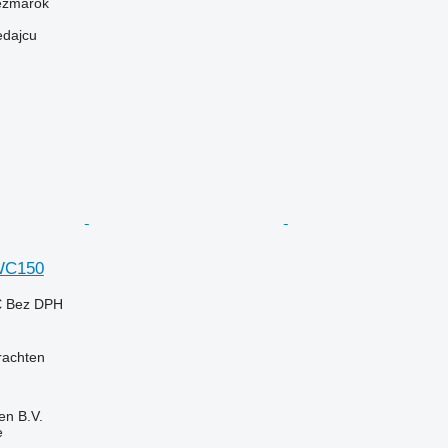
ežmarok
edajcu
WC150
€
Bez DPH
rachten
en B.V.
e