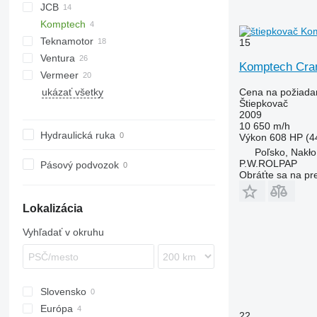
JCB
R-13
DW
ST
Arborist
Komptech
Tajga
TR
QuadTrak
A-series
Hem
1510 E
Teknamotor
Crambo
Big X
CS
TP
OL
PTH
MR
15
Ventura
Skorpion
1270
TW
Crambo 5200
Komptech Cra
Vermeer
ukázať všetky
BC
FH
MZA
Cena na požiada
Štiepkovač
HG
FMX
SR
2009
10 650 m/h
Hydraulická ruka
Výkon
608 HP (4
Poľsko, Nakło
P.W.ROLPAP
Pásový podvozok
Obráťte sa na pr
Lokalizácia
Vyhľadať v okruhu
Slovensko
Európa
22