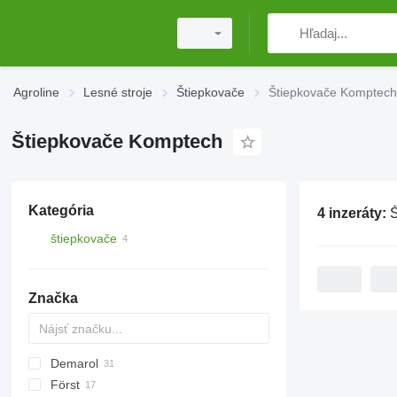
Agroline
Lesné stroje
Štiepkovače
Štiepkovače Komptech
Štiepkovače Komptech
Kategória
4 inzeráty:
Š
štiepkovače
Značka
Demarol
CK
Först
R-12
AK
Biber