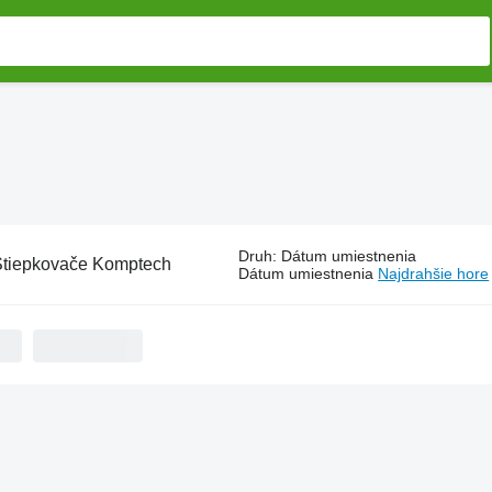
Druh
:
Dátum umiestnenia
tiepkovače Komptech
Dátum umiestnenia
Najdrahšie hore