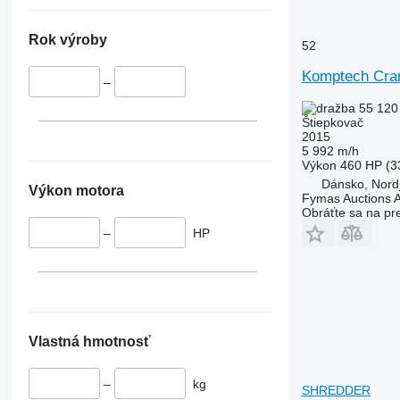
Rok výroby
52
Komptech Cra
–
55 120
Štiepkovač
2015
5 992 m/h
Výkon
460 HP (3
Dánsko, Nordj
Výkon motora
Fymas Auctions A
Obráťte sa na pr
–
HP
Vlastná hmotnosť
–
kg
SHREDDER