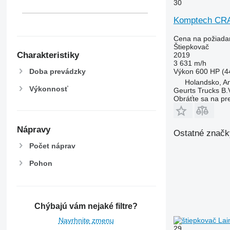
30
Komptech C
Cena na požiada
Štiepkovač
Charakteristiky
2019
3 631 m/h
Doba prevádzky
Výkon
600 HP (4
Holandsko, An
Výkonnosť
Geurts Trucks B.
Obráťte sa na pr
Nápravy
Ostatné značky
Počet náprav
Pohon
Chýbajú vám nejaké filtre?
Navrhnite zmenu
29