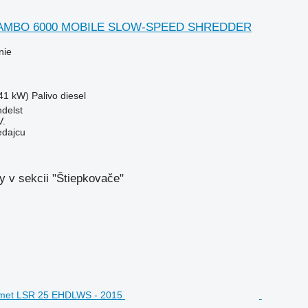
RAMBO 6000 MOBILE SLOW-SPEED SHREDDER
nie
41 kW)
Palivo
diesel
delst
V.
edajcu
 v sekcii "Štiepkovače"