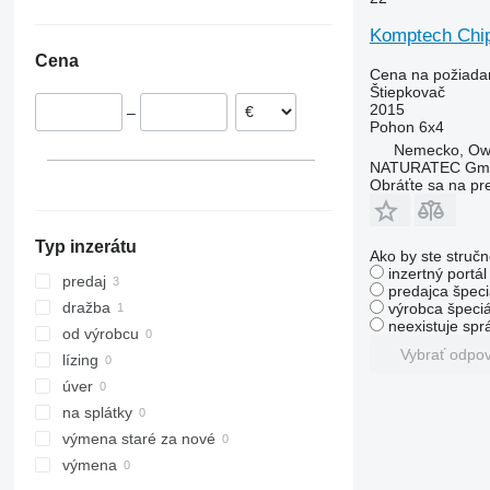
Poľsko
Komptech Chi
Dánsko
Cena
Holandsko
Cena na požiada
Štiepkovač
Nemecko
2015
–
Pohon
6x4
Nemecko, Ow
NATURATEC Gm
Obráťte sa na pr
Typ inzerátu
Ako by ste stručn
inzertný portá
predaj
predajca špeci
dražba
výrobca špeciá
neexistuje sp
od výrobcu
Vybrať odpo
lízing
úver
na splátky
výmena staré za nové
výmena