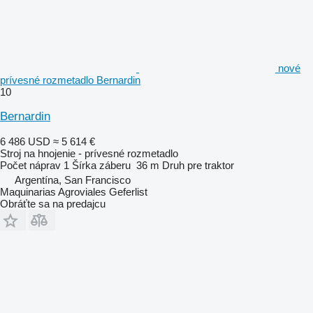
nové
prívesné rozmetadlo Bernardin
10
Bernardin
6 486 USD
≈ 5 614 €
Stroj na hnojenie - prívesné rozmetadlo
Počet náprav
1
Šírka záberu
36 m
Druh
pre traktor
Argentína, San Francisco
Maquinarias Agroviales Geferlist
Obráťte sa na predajcu