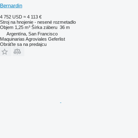
Bernardin
4 752 USD
≈ 4 113 €
Stroj na hnojenie - nesené rozmetadlo
Objem
1,25 m³
Šírka záberu
36 m
Argentína, San Francisco
Maquinarias Agroviales Geferlist
Obráťte sa na predajcu