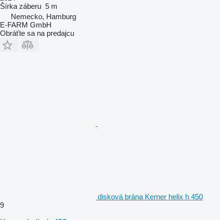
Šírka záberu
5 m
Nemecko, Hamburg
E-FARM GmbH
Obráťte sa na predajcu
disková brána Kerner helix h 450
9