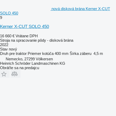
nová disková brána Kerner X-CUT
SOLO 450
9
Kerner X-CUT SOLO 450
16 660 €
Vrátane DPH
Stroja na spracovanie pôdy - disková brána
2022
Stav
nový
Druh
pre traktor
Priemer kotúča
400 mm
Šírka záberu
4,5 m
Nemecko, 27299 Völkersen
Heinrich Schröder Landmaschinen KG
Obráťte sa na predajcu