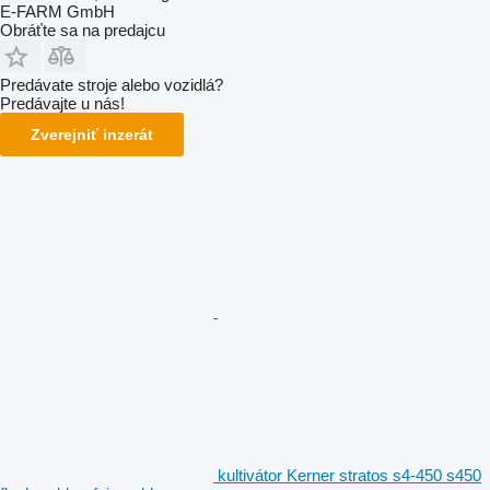
E-FARM GmbH
Obráťte sa na predajcu
Predávate stroje alebo vozidlá?
Predávajte u nás!
Zverejniť inzerát
kultivátor Kerner stratos s4-450 s450