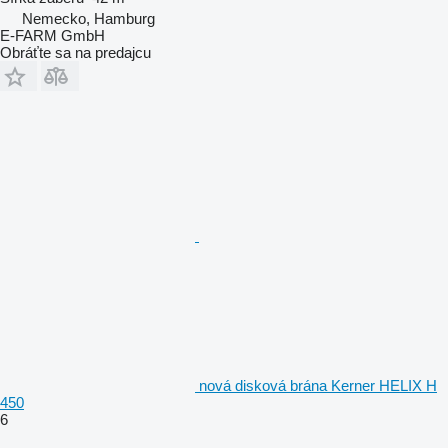
Nemecko, Hamburg
E-FARM GmbH
Obráťte sa na predajcu
nová disková brána Kerner HELIX H
450
6