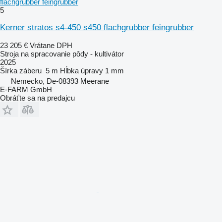
flachgrubber feingrubber
5
Kerner stratos s4-450 s450 flachgrubber feingrubber
23 205 €
Vrátane DPH
Stroja na spracovanie pôdy - kultivátor
2025
Šírka záberu
5 m
Hĺbka úpravy
1 mm
Nemecko, De-08393 Meerane
E-FARM GmbH
Obráťte sa na predajcu