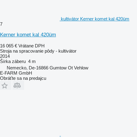
kultivátor Kerner komet kal 420üm
7
Kerner komet kal 420üm
16 065 €
Vrátane DPH
Stroja na spracovanie pôdy - kultivátor
2014
Šírka záberu
4 m
Nemecko, De-16866 Gumtow Ot Vehlow
E-FARM GmbH
Obráťte sa na predajcu