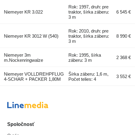
Rok: 1997, druh: pre
Niemeyer KR 3.022
traktor, šírka záberu:
6 545 €
3 m
Rok: 2010, druh: pre
Niemeyer KR 3012 W (540)
traktor, šírka záberu:
8 990 €
3 m
Niemeyer 3m
Rok: 1995, šírka
2 368 €
m.Nockenringwalze
záberu: 3 m
Niemeyer VOLLDREHPFLUG
Šírka záberu: 1,6 m,
3 552 €
4-SCHAR + PACKER 1,80M
Počet telies: 4
Spoločnosť