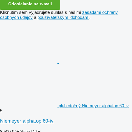
Odosielanie na e-mail
Kliknutím sem vyjadrujete súhlas s našimi
zásadami ochrany
osobných údajov
a
používateľskými dohodami
.
pluh otočný Niemeyer alphatop 60-iv
5
Niemeyer alphatop 60-iv
8 500 €
Vrátane DPH