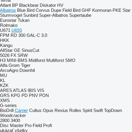
Terria
Atlant
BP
Blackbear
Diskator
HV
Albatros
Blue Bird
Corvus
Dupe
Field Bird
GHF
Kormoran
PKE
Star
Sturmvogel
Sunbird
Super-Albatros
Supertaube
Eurostar
Tukan
Rolmako
U671
U693
FPM RD 300
GAL-C 3.0
HKK
Kangu
AllStar
GE
SinusCut
5026
FX
SRW
H3
MINI-BMS
Midiforst
Multiforst
SMO
Alfa
Grom
Tiger
ArcoAgro
Downhil
MU
KL
KZK
ARES
ATLAS
IBIS
VIS
GRS
KPG
PD
PNV
PON
XMS
G-series
BioDrill
Carrier
Cultus
Opus
Rexius
Rollex
Spirit
Swift
TopDown
Woodcracker
2800
3400
Disc Master Pro
Field Profi
ukázať všetky