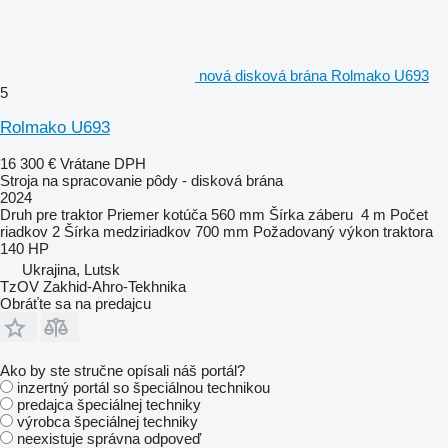
nová disková brána Rolmako U693
5
Rolmako U693
16 300 €
Vrátane DPH
Stroja na spracovanie pôdy - disková brána
2024
Druh
pre traktor
Priemer kotúča
560 mm
Šírka záberu
4 m
Počet
riadkov
2
Šírka medziriadkov
700 mm
Požadovaný výkon traktora
140 HP
Ukrajina, Lutsk
TzOV Zakhid-Ahro-Tekhnika
Obráťte sa na predajcu
Ako by ste stručne opísali náš portál?
inzertný portál so špeciálnou technikou
predajca špeciálnej techniky
výrobca špeciálnej techniky
neexistuje správna odpoveď