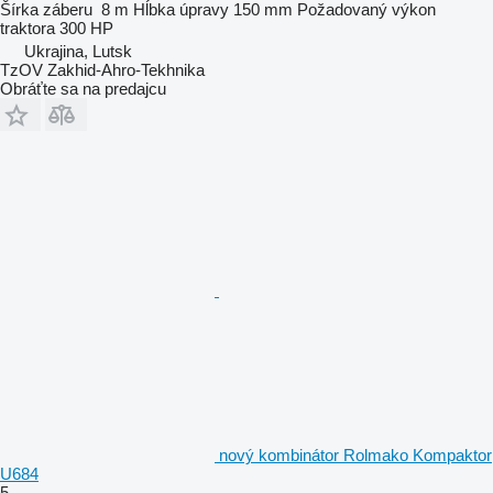
Šírka záberu
8 m
Hĺbka úpravy
150 mm
Požadovaný výkon
traktora
300 HP
Ukrajina, Lutsk
TzOV Zakhid-Ahro-Tekhnika
Obráťte sa na predajcu
nový kombinátor Rolmako Kompaktor
U684
5