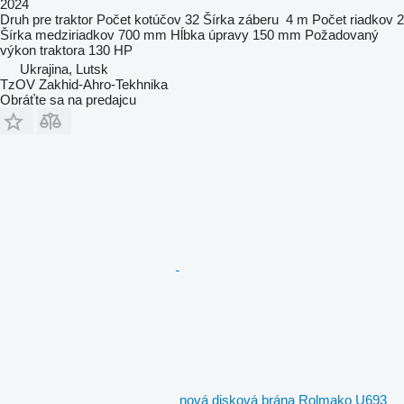
2024
Druh
pre traktor
Počet kotúčov
32
Šírka záberu
4 m
Počet riadkov
2
Šírka medziriadkov
700 mm
Hĺbka úpravy
150 mm
Požadovaný
výkon traktora
130 HP
Ukrajina, Lutsk
TzOV Zakhid-Ahro-Tekhnika
Obráťte sa na predajcu
nová disková brána Rolmako U693