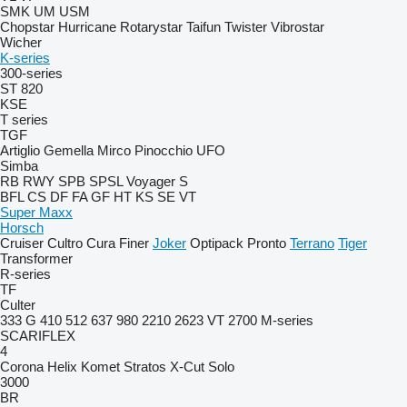
SMK
UM
USM
Chopstar
Hurricane
Rotarystar
Taifun
Twister
Vibrostar
Wicher
K-series
300-series
ST 820
KSE
T series
TGF
Artiglio
Gemella
Mirco
Pinocchio
UFO
Simba
RB
RWY
SPB
SPSL
Voyager S
BFL
CS
DF
FA
GF
HT
KS
SE
VT
Super Maxx
Horsch
Cruiser
Cultro
Cura
Finer
Joker
Optipack
Pronto
Terrano
Tiger
Transformer
R-series
TF
Culter
333 G
410
512
637
980
2210
2623 VT
2700
M-series
SCARIFLEX
4
Corona
Helix
Komet
Stratos
X-Cut Solo
3000
BR