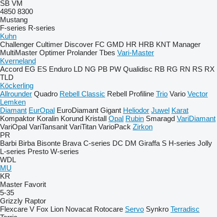
SB
VM
4850
8300
Mustang
F-series
R-series
Kuhn
Challenger
Cultimer
Discover
FC
GMD
HR
HRB
KNT
Manager
MultiMaster
Optimer
Prolander
Tbes
Vari-Master
Kverneland
Accord
EG
ES
Enduro
LD
NG
PB
PW
Qualidisc
RB
RG
RN
RS
RX
TLD
Köckerling
Allrounder
Quadro
Rebell Classic
Rebell Profiline
Trio
Vario
Vector
Lemken
Diamant
EurOpal
EuroDiamant
Gigant
Heliodor
Juwel
Karat
Kompaktor
Koralin
Korund
Kristall
Opal
Rubin
Smaragd
VariDiamant
VariOpal
VariTansanit
VariTitan
VarioPack
Zirkon
PR
Barbi
Birba
Bisonte
Brava
C-series
DC
DM
Giraffa S
H-series
Jolly
L-series
Presto
W-series
WDL
MU
KR
Master
Favorit
5-35
Grizzly
Raptor
Flexcare V
Fox
Lion
Novacat
Rotocare
Servo
Synkro
Terradisc