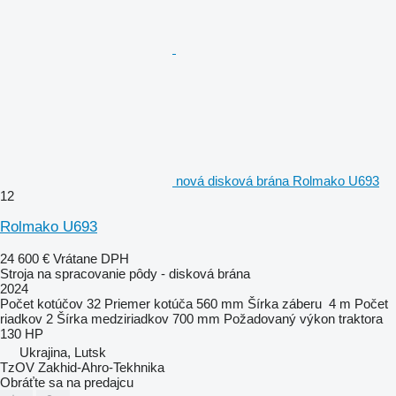
nová disková brána Rolmako U693
12
Rolmako U693
24 600 €
Vrátane DPH
Stroja na spracovanie pôdy - disková brána
2024
Počet kotúčov
32
Priemer kotúča
560 mm
Šírka záberu
4 m
Počet
riadkov
2
Šírka medziriadkov
700 mm
Požadovaný výkon traktora
130 HP
Ukrajina, Lutsk
TzOV Zakhid-Ahro-Tekhnika
Obráťte sa na predajcu