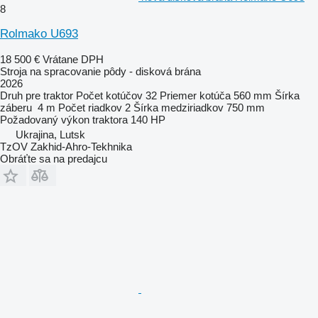
8
Rolmako U693
18 500 €
Vrátane DPH
Stroja na spracovanie pôdy - disková brána
2026
Druh
pre traktor
Počet kotúčov
32
Priemer kotúča
560 mm
Šírka
záberu
4 m
Počet riadkov
2
Šírka medziriadkov
750 mm
Požadovaný výkon traktora
140 HP
Ukrajina, Lutsk
TzOV Zakhid-Ahro-Tekhnika
Obráťte sa na predajcu