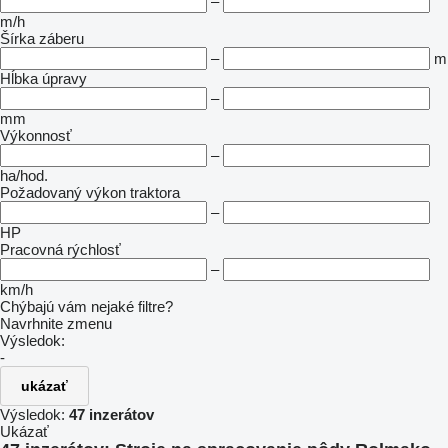
–
m/h
Šírka záberu
–
m
Hĺbka úpravy
–
mm
Výkonnosť
–
ha/hod.
Požadovaný výkon traktora
–
HP
Pracovná rýchlosť
–
km/h
Chýbajú vám nejaké filtre?
Navrhnite zmenu
Výsledok:
-
ukázať
Výsledok:
47 inzerátov
Ukázať