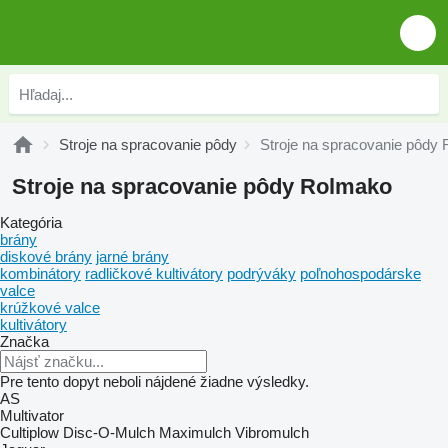
Stroje na spracovanie pôdy
Stroje na spracovanie pôdy
Stroje na spracovanie pôdy Rolmako
Kategória
brány
diskové brány
jarné brány
kombinátory
radličkové kultivátory
podrýváky
poľnohospodárske
valce
krúžkové valce
kultivátory
Značka
Pre tento dopyt neboli nájdené žiadne výsledky.
AS
Multivator
Cultiplow
Disc-O-Mulch
Maximulch
Vibromulch