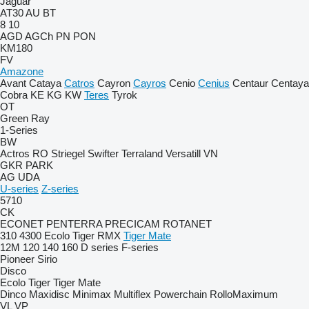
Jaguar
AT30
AU
BT
8
10
AGD
AGCh
PN
PON
KM180
FV
Amazone
Avant
Cataya
Catros
Cayron
Cayros
Cenio
Cenius
Centaur
Centaya
Cobra
KE
KG
KW
Teres
Tyrok
OT
Green Ray
1-Series
BW
Actros RO
Striegel
Swifter
Terraland
Versatill VN
GKR
PARK
AG
UDA
U-series
Z-series
5710
CK
ECONET
PENTERRA
PRECICAM
ROTANET
310
4300
Ecolo Tiger
RMX
Tiger Mate
12M
120
140
160
D series
F-series
Pioneer
Sirio
Disco
Ecolo Tiger
Tiger Mate
Dinco
Maxidisc
Minimax
Multiflex
Powerchain
RolloMaximum
VL
VP