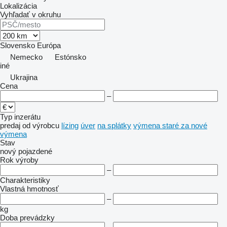
Lokalizácia
Vyhľadať v okruhu
Slovensko
Európa
Nemecko
Estónsko
iné
Ukrajina
Cena
–
Typ inzerátu
predaj
od výrobcu
lízing
úver
na splátky
výmena staré za nové
výmena
Stav
nový
pojazdené
Rok výroby
–
Charakteristiky
Vlastná hmotnosť
–
kg
Doba prevádzky