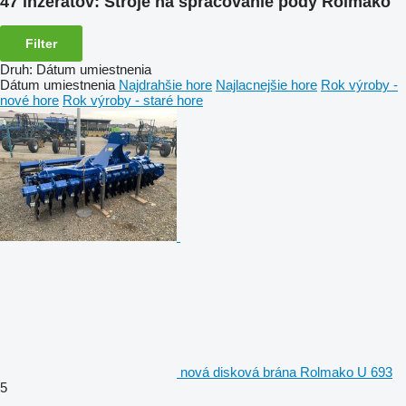
47 inzerátov:
Stroje na spracovanie pôdy Rolmako
Filter
Druh
:
Dátum umiestnenia
Dátum umiestnenia
Najdrahšie hore
Najlacnejšie hore
Rok výroby -
nové hore
Rok výroby - staré hore
nová disková brána Rolmako U 693
5