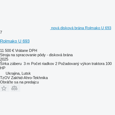
nová disková brána Rolmako U 693
7
Rolmako U 693
11 500 €
Vrátane DPH
Stroja na spracovanie pôdy - disková brána
2025
Šírka záberu
3 m
Počet riadkov
2
Požadovaný výkon traktora
100
HP
Ukrajina, Lutsk
TzOV Zakhid-Ahro-Tekhnika
Obráťte sa na predajcu