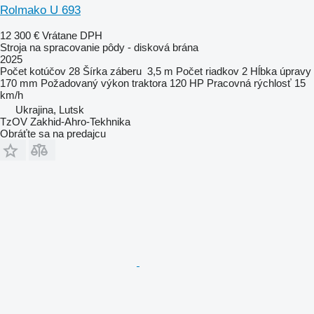
Rolmako U 693
12 300 €
Vrátane DPH
Stroja na spracovanie pôdy - disková brána
2025
Počet kotúčov
28
Šírka záberu
3,5 m
Počet riadkov
2
Hĺbka úpravy
170 mm
Požadovaný výkon traktora
120 HP
Pracovná rýchlosť
15
km/h
Ukrajina, Lutsk
TzOV Zakhid-Ahro-Tekhnika
Obráťte sa na predajcu