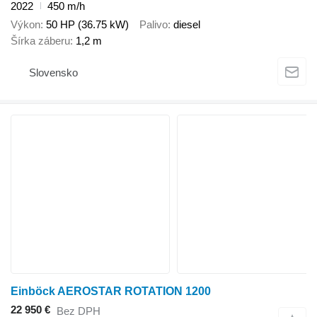
2022
450 m/h
Výkon
50 HP (36.75 kW)
Palivo
diesel
Šírka záberu
1,2 m
Slovensko
Einböck AEROSTAR ROTATION 1200
22 950 €
Bez DPH