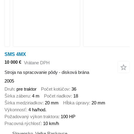
SMS 4MX
10 000 €
Vrátane DPH
Stroja na spracovanie pôdy - disková brána
2005
Druh
pre traktor
Počet kotúčov
36
Šírka záberu
4 m
Počet riadkov
18
Šírka medziriadkov
20 mm
Hĺbka úpravy
20 mm
Výkonnosť
4 ha/hod.
Požadovaný výkon traktora
100 HP
Pracovná rýchlosť
10 km/h
Slovensko, Velke Raskovce