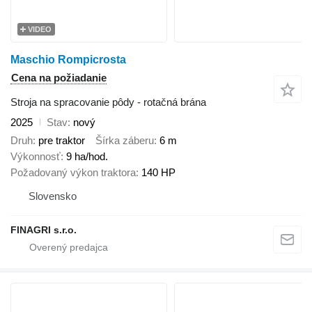
VIDEO
Maschio Rompicrosta
Cena na požiadanie
Stroja na spracovanie pôdy - rotačná brána
2025
Stav
nový
Druh
pre traktor
Šírka záberu
6 m
Výkonnosť
9 ha/hod.
Požadovaný výkon traktora
140 HP
Slovensko
FINAGRI s.r.o.