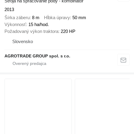
Stroja na spracovanie pôdy - kombinátor
2013
Šírka záberu
8 m
Hĺbka úpravy
50 mm
Výkonnosť
15 ha/hod.
Požadovaný výkon traktora
220 HP
Slovensko
AGROTRADE GROUP spol. s r.o.