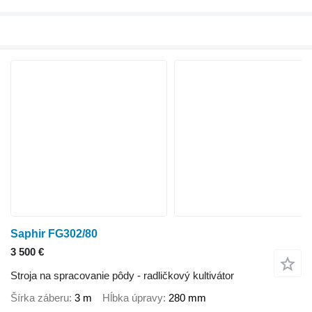
Saphir FG302/80
3 500 €
Stroja na spracovanie pôdy - radličkový kultivátor
Šírka záberu
3 m
Hĺbka úpravy
280 mm