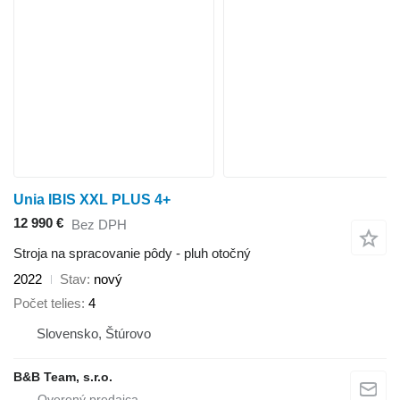
Unia IBIS XXL PLUS 4+
12 990 €
Bez DPH
Stroja na spracovanie pôdy - pluh otočný
2022
Stav
nový
Počet telies
4
Slovensko, Štúrovo
B&B Team, s.r.o.