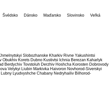
Švédsko
Dánsko
Maďarsko
Slovinsko
Veľká
Khmelnytskyi
Slobozhanske
Kharkiv
Rivne
Yakushintsi
v
Obukhiv
Korets
Dubno
Kustivtsi
Ichnia
Berezan
Kaharlyk
ad
Berdychiv
Tovstoluh
Derzhiv
Hoshcha
Korosten
Dobrovody
ova
Velykyi Liubin
Markivka
Haivoron
Novhorod-Siverskyi
Lubny
Lyudvyshche
Chabany
Nedryhailiv
Bilhorod-