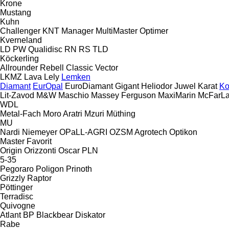
Krone
Mustang
Kuhn
Challenger
KNT
Manager
MultiMaster
Optimer
Kverneland
LD
PW
Qualidisc
RN
RS
TLD
Köckerling
Allrounder
Rebell Classic
Vector
LKMZ
Lava
Lely
Lemken
Diamant
EurOpal
EuroDiamant
Gigant
Heliodor
Juwel
Karat
Ko
Lit-Zavod
M&W
Maschio
Massey Ferguson
MaxiMarin
McFarL
WDL
Metal-Fach
Moro Aratri
Mzuri
Müthing
MU
Nardi
Niemeyer
OPaLL-AGRI
OZSM Agrotech
Optikon
Master
Favorit
Origin
Orizzonti
Oscar
PLN
5-35
Pegoraro
Poligon
Prinoth
Grizzly
Raptor
Pöttinger
Terradisc
Quivogne
Atlant
BP
Blackbear
Diskator
Rabe