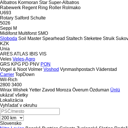
Albatros
Kormoran
Star
Super-Albatros
Rabewerk
Regent
Ring
Roller
Rolmako
U693
Rotary
Salford
Schulte
5026
Seppi M
Midiforst
Multiforst
SMO
Sloboda
Soil Master
Spearhead
Staltech
Steketee
Struik
Suko
KZK
Unia
ARES
ATLAS
IBIS
VIS
Veles
Veles-Agro
GRS
KPG
PD
PNV
PON
Vogel & Noot
Volmer
Voshod
Vynmashpostach
Väderstad
Carrier
TopDown
Wil-Rich
2800
3400
Wirax
Wishek
Yetter
Zavod Moroza
Överum
Özduman
Ünlü
ukázať všetky
Lokalizácia
Vyhľadať v okruhu
Slovensko