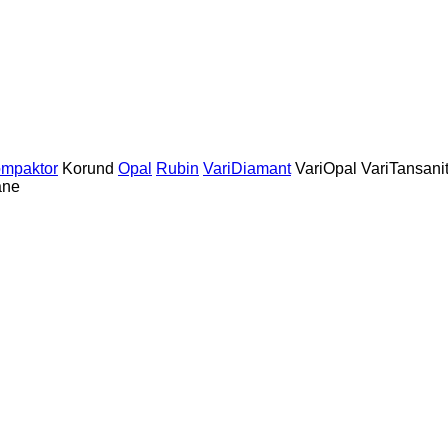
mpaktor
Korund
Opal
Rubin
VariDiamant
VariOpal
VariTansani
ane