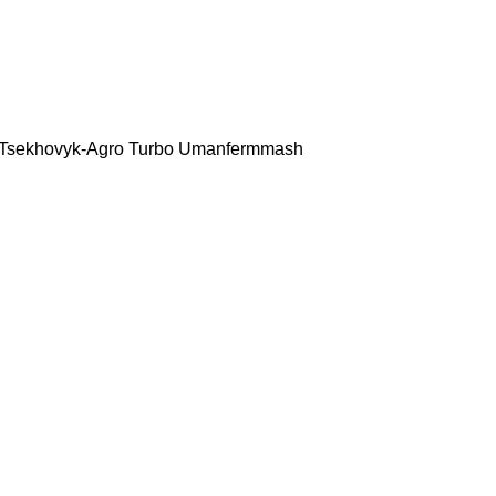
Tsekhovyk-Agro
Turbo
Umanfermmash