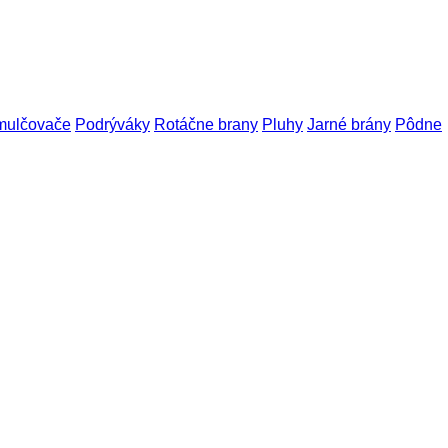
 mulčovače
Podrýváky
Rotáčne brany
Pluhy
Jarné brány
Pôdne