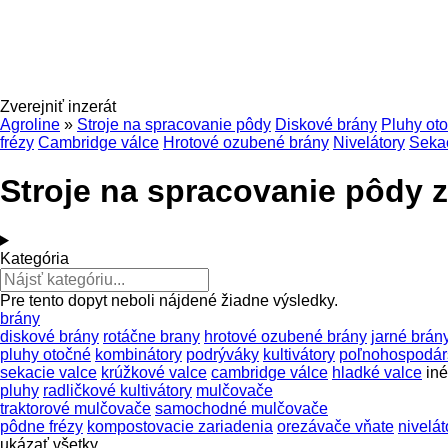
Zverejniť inzerát
Agroline
»
Stroje na spracovanie pôdy
Diskové brány
Pluhy ot
frézy
Cambridge válce
Hrotové ozubené brány
Nivelátory
Sekac
Stroje na spracovanie pôdy z
Kategória
Pre tento dopyt neboli nájdené žiadne výsledky.
brány
diskové brány
rotáčne brany
hrotové ozubené brány
jarné brán
pluhy otočné
kombinátory
podrýváky
kultivátory
poľnohospodár
sekacie valce
krúžkové valce
cambridge válce
hladké valce
in
pluhy
radličkové kultivátory
mulčovače
traktorové mulčovače
samochodné mulčovače
pôdne frézy
kompostovacie zariadenia
orezávače vňate
nivelát
ukázať všetky