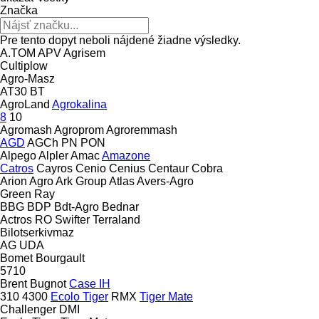
Značka
Pre tento dopyt neboli nájdené žiadne výsledky.
A.TOM
APV
Agrisem
Cultiplow
Agro-Masz
AT30
BT
AgroLand
Agrokalina
8
10
Agromash
Agroprom
Agroremmash
AGD
AGCh
PN
PON
Alpego
Alpler
Amac
Amazone
Catros
Cayros
Cenio
Cenius
Centaur
Cobra
Arion Agro
Ark Group
Atlas
Avers-Agro
Green Ray
BBG
BDP
Bdt-Agro
Bednar
Actros RO
Swifter
Terraland
Bilotserkivmaz
AG
UDA
Bomet
Bourgault
5710
Brent
Bugnot
Case IH
310
4300
Ecolo Tiger
RMX
Tiger Mate
Challenger
DMI