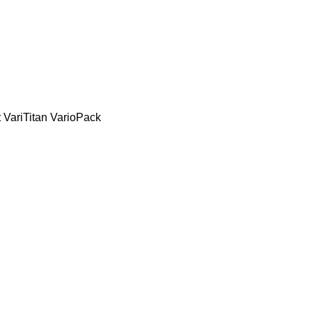
t
VariTitan
VarioPack