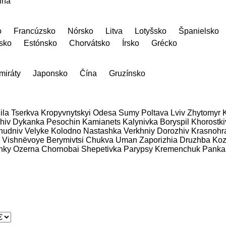
ina
o
Francúzsko
Nórsko
Litva
Lotyšsko
Španielsko
sko
Estónsko
Chorvátsko
Írsko
Grécko
miráty
Japonsko
Čína
Gruzínsko
ila Tserkva
Kropyvnytskyi
Odesa
Sumy
Poltava
Lviv
Zhytomyr
hiv
Dykanka
Pesochin
Kamianets
Kalynivka
Boryspil
Khorostki
hudniv
Velyke Kolodno
Nastashka
Verkhniy Dorozhiv
Krasnohr
Vishnëvoye
Berymivtsi
Chukva
Uman
Zaporizhia
Druzhba
Koz
nky
Ozerna
Chornobai
Shepetivka
Parypsy
Kremenchuk
Panka