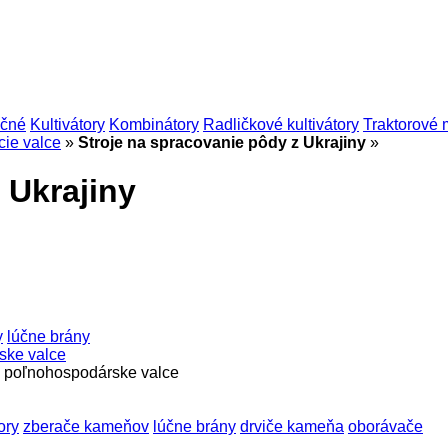
očné
Kultivátory
Kombinátory
Radličkové kultivátory
Traktorové
ie valce
»
Stroje na spracovanie pôdy z Ukrajiny
»
 Ukrajiny
y
lúčne brány
ske valce
é poľnohospodárske valce
ory
zberače kameňov
lúčne brány
drviče kameňa
oborávače