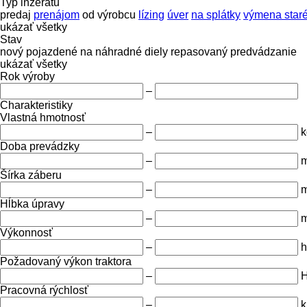
Typ inzerátu
predaj
prenájom
od výrobcu
lízing
úver
na splátky
výmena staré
ukázať všetky
Stav
nový
pojazdené
na náhradné diely
repasovaný
predvádzanie
ukázať všetky
Rok výroby
–
Charakteristiky
Vlastná hmotnosť
–
k
Doba prevádzky
–
m
Šírka záberu
–
Hĺbka úpravy
–
Výkonnosť
–
h
Požadovaný výkon traktora
–
Pracovná rýchlosť
–
k