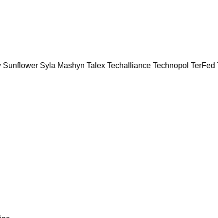
v
Sunflower
Syla Mashyn
Talex
Techalliance
Technopol
TerFed