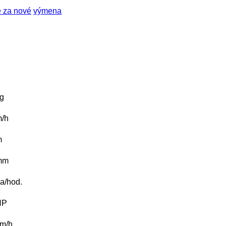
 za nové
výmena
g
/h
m
mm
a/hod.
HP
m/h