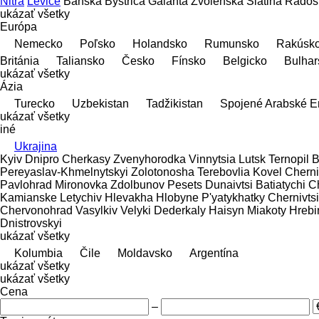
Nitra
Levice
Banská Bystrica
Galanta
Zvolenská Slatina
Radoš
ukázať všetky
Európa
Nemecko
Poľsko
Holandsko
Rumunsko
Rakúsk
Británia
Taliansko
Česko
Fínsko
Belgicko
Bulhar
ukázať všetky
Ázia
Turecko
Uzbekistan
Tadžikistan
Spojené Arabské E
ukázať všetky
iné
Ukrajina
Kyiv
Dnipro
Cherkasy
Zvenyhorodka
Vinnytsia
Lutsk
Ternopil
B
Pereyaslav-Khmelnytskyi
Zolotonosha
Terebovlia
Kovel
Cherni
Pavlohrad
Mironovka
Zdolbunov
Pesets
Dunaivtsi
Batiatychi
C
Kamianske
Letychiv
Hlevakha
Hlobyne
P'yatykhatky
Chernivtsi
Chervonohrad
Vasylkiv
Velyki Dederkaly
Haisyn
Miakoty
Hrebi
Dnistrovskyi
ukázať všetky
Kolumbia
Čile
Moldavsko
Argentína
ukázať všetky
ukázať všetky
Cena
–