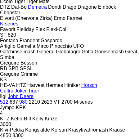
Ecolo Tiger
Tiger Mate
DTZ
Dal-Bo
Demetra
Dondi
Drago
Dragone
Einböck
Chopstar
Elvorti (Chervona Zirka)
Ermo
Farmet
K-series
Favorit
Fiellday
Flex
Flexi-Coil
ST 820
Fontana
Frandent
Gaspardo
Artiglio
Gemella
Mirco
Pinocchio
UFO
Gatchinselmash
General
Globalagro
Golta
Gomselmash
Great 
Simba
Gregoire Besson
RB
SPB
SPSL
Gregoire
Grimme
KS
HE-VA
HTZ
Harvest
Hermes
Hiniker
Horsch
Cultro
Joker
Tiger
Ilgi
John Deere
512
637
980
2210
2623 VT
2700
M-series
Jympa
KPK
4
KTZ
Kello-Bilt
Kelly
Kinze
3000
Kivi-Pekka
Kongskilde
Korsun
Krasylivahromash
Krause
4850
8300