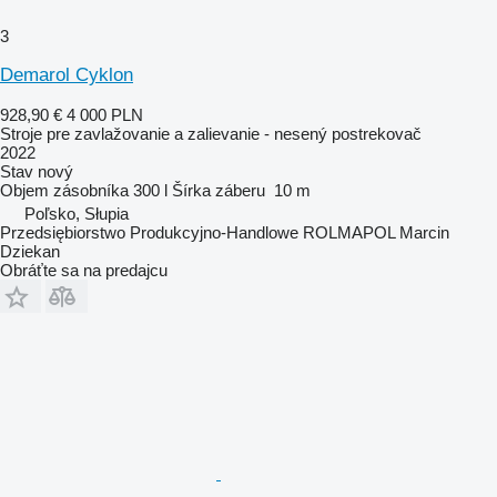
3
Demarol Cyklon
928,90 €
4 000 PLN
Stroje pre zavlažovanie a zalievanie - nesený postrekovač
2022
Stav
nový
Objem zásobníka
300 l
Šírka záberu
10 m
Poľsko, Słupia
Przedsiębiorstwo Produkcyjno-Handlowe ROLMAPOL Marcin
Dziekan
Obráťte sa na predajcu