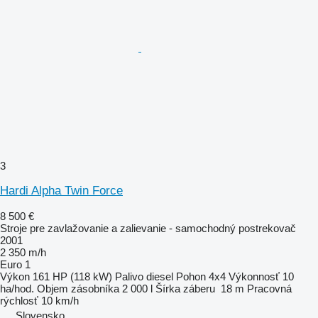
3
Hardi Alpha Twin Force
8 500 €
Stroje pre zavlažovanie a zalievanie - samochodný postrekovač
2001
2 350 m/h
Euro 1
Výkon
161 HP (118 kW)
Palivo
diesel
Pohon
4x4
Výkonnosť
10
ha/hod.
Objem zásobníka
2 000 l
Šírka záberu
18 m
Pracovná
rýchlosť
10 km/h
Slovensko