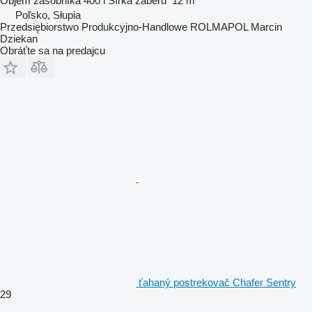
Objem zásobníka
400 l
Šírka záberu
12 m
Poľsko, Słupia
Przedsiębiorstwo Produkcyjno-Handlowe ROLMAPOL Marcin
Dziekan
Obráťte sa na predajcu
ťahaný postrekovač Chafer Sentry
29