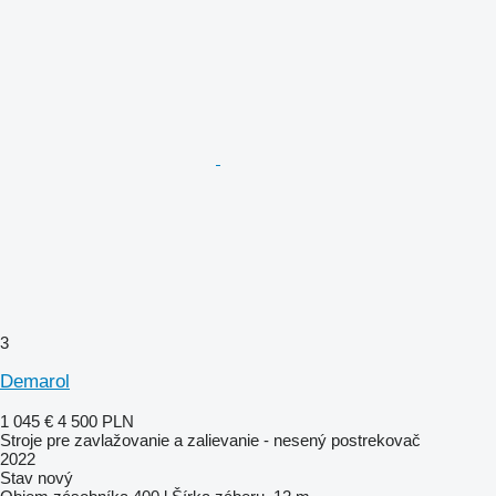
3
Demarol
1 045 €
4 500 PLN
Stroje pre zavlažovanie a zalievanie - nesený postrekovač
2022
Stav
nový