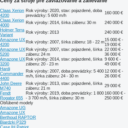
Ceny za stroje pre zavlažovanie a zalievanie
Claas Xerion
Rok výroby: 2020, stav: pojazdené, doba
160 000 €
4200
prevádzky: 5 600 m/h
Claas Xerion
Rok výroby: 2014, šírka záberu: 30 m
240 000 €
4000
Holmer Terra
Rok výroby: 2013
240 000 €
Variant
Amazone UX
15 000 € -
Rok výroby: 2007, šírka záberu: 18 - 22 m
4200
19 000 €
Amazone UX
Rok výroby: 2007, stav: pojazdené, šírka
22 000 € -
5200
záberu: 24 m
36 000 €
Amazone UX
Rok výroby: 2014, stav: pojazdené, šírka
9 600 € -
3200
záberu: 20 - 23 m
49 000 €
Hardi
Rok výroby: 2007, doba prevádzky: 5 400
12 000 € -
Commander
m/h, šírka záberu: 24 - 30 m
26 000 €
4400
John Deere
Rok výroby: 2013, stav: pojazdené, šírka
29 000 €
M740
záberu: 21 m
Fendt
Rok výroby: 2019, doba prevádzky: 1 800
160 000 € -
Rogator 655
- 3 700 m/h, šírka záberu: 30 m
250 000 €
Obľúbené modely
Amazone UG
Amazone UX
Berthoud RAPTOR
Biardzki P329
Case IH Patriot