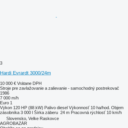
3
Hardi Evrardt 3000/24m
10 000 €
Vrátane DPH
Stroje pre zavlažovanie a zalievanie - samochodný postrekovač
1986
7 000 m/h
Euro 1
Výkon
120 HP (88 kW)
Palivo
diesel
Výkonnosť
10 ha/hod.
Objem
zásobníka
3 000 l
Šírka záberu
24 m
Pracovná rýchlosť
10 km/h
Slovensko, Velke Raskovce
AGROBAZÁR