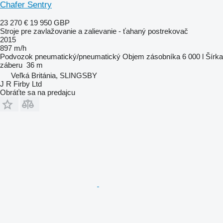
Chafer Sentry
23 270 €
19 950 GBP
Stroje pre zavlažovanie a zalievanie - ťahaný postrekovač
2015
897 m/h
Podvozok
pneumatický/pneumatický
Objem zásobníka
6 000 l
Šírka
záberu
36 m
Veľká Británia, SLINGSBY
J R Firby Ltd
Obráťte sa na predajcu