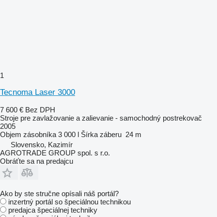
1
Tecnoma Laser 3000
7 600 €
Bez DPH
Stroje pre zavlažovanie a zalievanie - samochodný postrekovač
2005
Objem zásobníka
3 000 l
Šírka záberu
24 m
Slovensko, Kazimír
AGROTRADE GROUP spol. s r.o.
Obráťte sa na predajcu
Ako by ste stručne opísali náš portál?
inzertný portál so špeciálnou technikou
predajca špeciálnej techniky