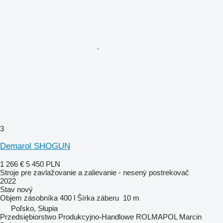
3
Demarol SHOGUN
1 266 €
5 450 PLN
Stroje pre zavlažovanie a zalievanie - nesený postrekovač
2022
Stav
nový
Objem zásobníka
400 l
Šírka záberu
10 m
Poľsko, Słupia
Przedsiębiorstwo Produkcyjno-Handlowe ROLMAPOL Marcin