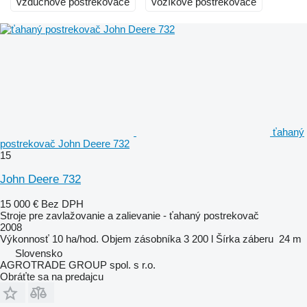
vzduchové postrekovače
vozíkové postrekovače
ťahaný
postrekovač John Deere 732
15
John Deere 732
15 000 €
Bez DPH
Stroje pre zavlažovanie a zalievanie - ťahaný postrekovač
2008
Výkonnosť
10 ha/hod.
Objem zásobníka
3 200 l
Šírka záberu
24 m
Slovensko
AGROTRADE GROUP spol. s r.o.
Obráťte sa na predajcu