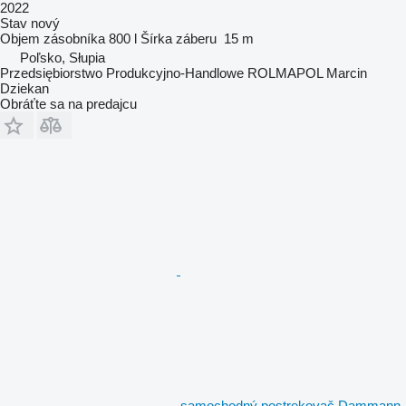
2022
Stav
nový
Objem zásobníka
800 l
Šírka záberu
15 m
Poľsko, Słupia
Przedsiębiorstwo Produkcyjno-Handlowe ROLMAPOL Marcin
Dziekan
Obráťte sa na predajcu
samochodný postrekovač Dammann