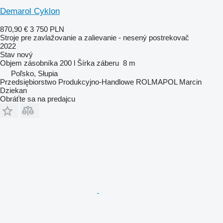
Demarol Cyklon
870,90 €
3 750 PLN
Stroje pre zavlažovanie a zalievanie - nesený postrekovač
2022
Stav
nový
Objem zásobníka
200 l
Šírka záberu
8 m
Poľsko, Słupia
Przedsiębiorstwo Produkcyjno-Handlowe ROLMAPOL Marcin
Dziekan
Obráťte sa na predajcu