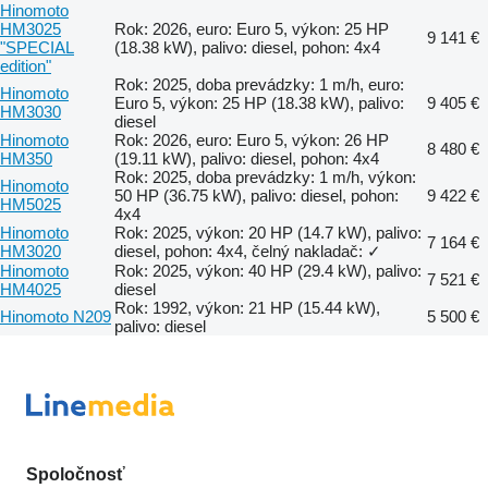
Hinomoto
HM3025
Rok: 2026, euro: Euro 5, výkon: 25 HP
9 141 €
"SPECIAL
(18.38 kW), palivo: diesel, pohon: 4x4
edition"
Rok: 2025, doba prevádzky: 1 m/h, euro:
Hinomoto
Euro 5, výkon: 25 HP (18.38 kW), palivo:
9 405 €
HM3030
diesel
Hinomoto
Rok: 2026, euro: Euro 5, výkon: 26 HP
8 480 €
HM350
(19.11 kW), palivo: diesel, pohon: 4x4
Rok: 2025, doba prevádzky: 1 m/h, výkon:
Hinomoto
50 HP (36.75 kW), palivo: diesel, pohon:
9 422 €
HM5025
4x4
Hinomoto
Rok: 2025, výkon: 20 HP (14.7 kW), palivo:
7 164 €
HM3020
diesel, pohon: 4x4, čelný nakladač: ✓
Hinomoto
Rok: 2025, výkon: 40 HP (29.4 kW), palivo:
7 521 €
HM4025
diesel
Rok: 1992, výkon: 21 HP (15.44 kW),
Hinomoto N209
5 500 €
palivo: diesel
Spoločnosť