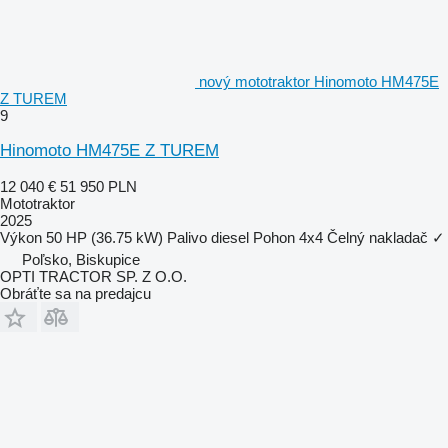
nový mototraktor Hinomoto HM475E
Z TUREM
9
Hinomoto HM475E Z TUREM
12 040 €
51 950 PLN
Mototraktor
2025
Výkon
50 HP (36.75 kW)
Palivo
diesel
Pohon
4x4
Čelný nakladač
✓
Poľsko, Biskupice
OPTI TRACTOR SP. Z O.O.
Obráťte sa na predajcu