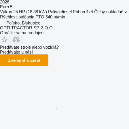
2026
Euro 5
Výkon
25 HP (18.38 kW)
Palivo
diesel
Pohon
4x4
Čelný nakladač
✓
Rýchlosť otáčania PTO
540 ot/min
Poľsko, Biskupice
OPTI TRACTOR SP. Z O.O.
Obráťte sa na predajcu
Predávate stroje alebo vozidlá?
Predávajte u nás!
Zverejniť inzerát