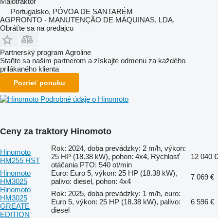
Malotraktor
Portugalsko, PÓVOA DE SANTARÉM
AGPRONTO - MANUTENÇÃO DE MÁQUINAS, LDA.
Obráťte sa na predajcu
Partnerský program Agroline
Staňte sa našim partnerom a získajte odmenu za každého
prilákaného klienta
Pozrieť ponuku
Podrobné údaje o Hinomoto
Ceny za traktory Hinomoto
Rok: 2024, doba prevádzky: 2 m/h, výkon:
Hinomoto
25 HP (18.38 kW), pohon: 4x4, Rýchlosť
12 040 €
HM255 HST
otáčania PTO: 540 ot/min
Hinomoto
Euro: Euro 5, výkon: 25 HP (18.38 kW),
7 069 €
HM3025
palivo: diesel, pohon: 4x4
Hinomoto
Rok: 2025, doba prevádzky: 1 m/h, euro:
HM3025
Euro 5, výkon: 25 HP (18.38 kW), palivo:
6 596 €
GREATE
diesel
EDITION