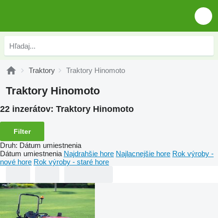
Traktory
Traktory Hinomoto
Traktory Hinomoto
22 inzerátov:
Traktory Hinomoto
Filter
Druh
:
Dátum umiestnenia
Dátum umiestnenia
Najdrahšie hore
Najlacnejšie hore
Rok výroby -
nové hore
Rok výroby - staré hore