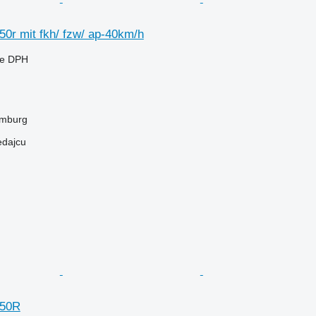
0r mit fkh/ fzw/ ap-40km/h
ne DPH
mburg
edajcu
250R