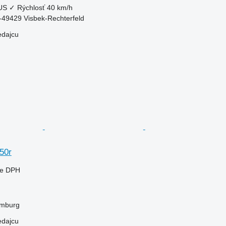
US
✓
Rýchlosť
40 km/h
49429 Visbek-Rechterfeld
edajcu
50r
ne DPH
mburg
edajcu