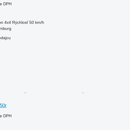
ne DPH
on
4x4
Rýchlosť
50 km/h
mburg
edajcu
50r
ne DPH