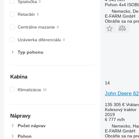
6530
Spiatočka
Pohon
4x4
ISOB
6600
Nemecko, De-
Retardér
6610
E-FARM GmbH
Obráťte sa na pr
6620
Centrálne mazanie
6630
6800
Uzávierka diferenciálu
6810
Typ pohonu
6820
6830
6900
6910
Kabína
6920
14
Klimatizácia
6930
John Deere 62
7200
135 305 €
Vráta
7215 R
7200 R
Kolesový traktor
7230 R
2019
Nápravy
6 777 m/h
7250
Počet náprav
Nemecko, Ha
7260 R
E-FARM GmbH
7270 R
Obráťte sa na pr
Pohon