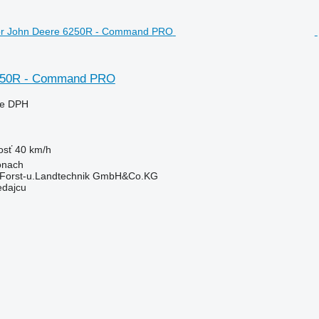
250R - Command PRO
ne DPH
osť
40 km/h
onach
 Forst-u.Landtechnik GmbH&Co.KG
edajcu