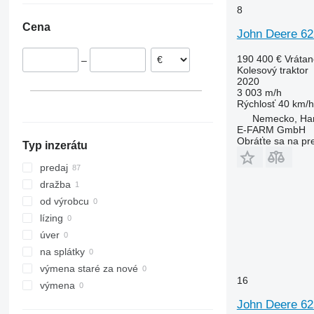
8
Rumunsko
CS
2520
375
Cena
Nórsko
CVX
2650
390
John Deere 625
Holandsko
Farmall
2850
399
190 400 €
Vráta
–
ukázať všetky
International
3025
550
Kolesový traktor
JX
3036 E
575
2020
3 003 m/h
Luxxum
3038 E
590
Rýchlosť
40 km/h
MX
3040
675
Nemecko, Ha
E-FARM GmbH
MXM
3045 R
690
Obráťte sa na pr
Typ inzerátu
MXU
3046 R
698
Magnum
3050
3060
predaj
Maxxum
3140
3080
dražba
Optum
3320
3085
od výrobcu
Puma
3340
3640
lízing
Quadtrac
3350
4235
úver
Quantum
3640
4255
na splátky
STX
3720
4345
výmena staré za nové
16
Steiger
4052 R
4708
výmena
Vestrum
4066
5435
John Deere 6