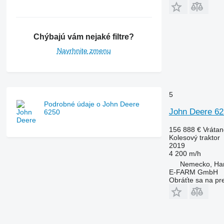
7280 R
7290 R
7310 R
Chýbajú vám nejaké filtre?
7430
Navrhnite zmenu
7600
7700
7710
7720
5
7730
Podrobné údaje o John Deere
John Deere 62
6250
7800
7810
156 888 €
Vráta
7820
Kolesový traktor
2019
7830
4 200 m/h
7920
Nemecko, Ha
E-FARM GmbH
7930
Obráťte sa na pr
8100
8200
8220
8230