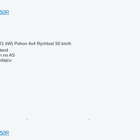
250R
21 kW)
Pohon
4x4
Rýchlosť
50 km/h
land
n.no AS
edajcu
250R