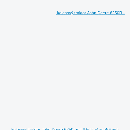
kolesový traktor John Deere 6250R -
kolesový traktor John Deere 6250r mit fkh/ fzw/ ap-40km/h