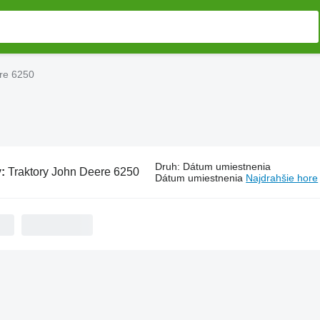
re 6250
Druh
:
Dátum umiestnenia
v:
Traktory John Deere 6250
Dátum umiestnenia
Najdrahšie hore