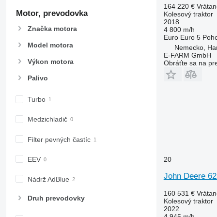
164 220 €
Vráta
6175
7719
6155 R
6170 M
Motor, prevodovka
Kolesový traktor
6190
7720
6170 R
6175 M
2018
Značka motora
4 800 m/h
6195 M
7722
6175 R
6190 R
Euro
Euro 5
Poh
6195 R
7724
Model motora
Nemecko, Ha
6200
7726
E-FARM GmbH
Výkon motora
Obráťte sa na pr
6210
8220
Palivo
6215
8240
6220
8250
Turbo
6230
8650
6250
8660
Medzichladič
6300
8670
6310
8690
Filter pevných častíc
6320
8727
EEV
20
6330
8732
6410
8737
John Deere 62
Nádrž AdBlue
6430 Premium
8740
160 531 €
Vráta
6510
Druh prevodovky
Kolesový traktor
6520
2022
4 945 m/h