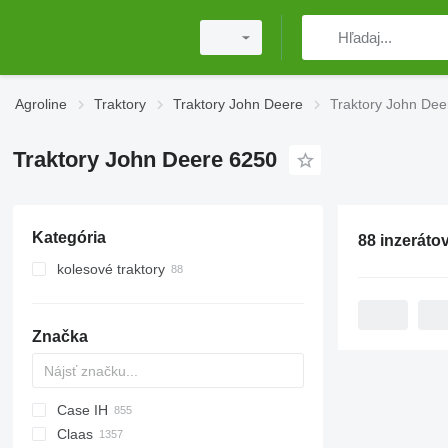
Agroline
Traktory
Traktory John Deere
Traktory John Dee
Traktory John Deere 6250
Kategória
88 inzeráto
kolesové traktory
Značka
Case IH
Challenger
TTR
584
2505
CK
Claas
Tigre
704
310
775
CH
CFG