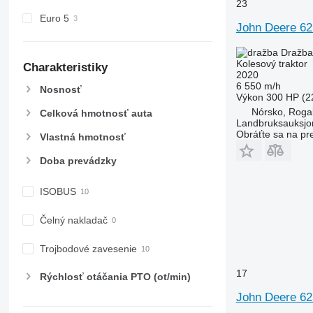
23
5820
6475
Euro 5
6090
6480
John Deere 6
6100
6485
6090 M
Dražba
6105
6490
6090 RC
6100 M
6090 MC
Kolesový traktor
Charakteristiky
6110 B
6495
6100 RC
6105 M
2020
6 550 m/h
Nosnosť
6110 M
6499
6105 R
Výkon
300 HP (2
6110 R
6713
6110 MC
Nórsko, Roga
Celková hmotnosť auta
Landbruksauksjo
6115
6715
Obráťte sa na pr
Vlastná hmotnosť
6120
6716
6125 M
7475
6120 M
Doba prevádzky
6125 R
7480
6120 R
6130
7616
ISOBUS
6135
7618
6130 D
Čelný nakladač
6140
7619
6130 M
6145
7620
6130 R
6140 M
Trojbodové zavesenie
6150 M
7624
6140 R
6145 M
17
6150 R
7626
6145 R
Rýchlosť otáčania PTO (ot/min)
6155
7716
John Deere 6
6170
7718
6155 M