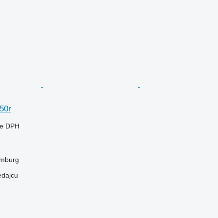
50r
ne DPH
mburg
edajcu