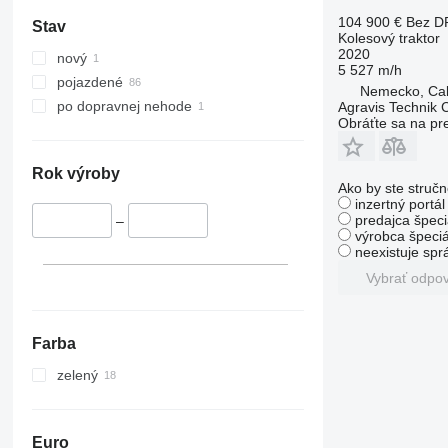
4430
5445
104 900 €
Bez D
4520
5455
Stav
Kolesový traktor
4650
5460
2020
nový
5 527 m/h
5050 E
5465
pojazdené
Nemecko, Ca
5055 E
5610
po dopravnej nehode
Agravis Technik
5058 E
5611
Obráťte sa na pr
5067 E
5612
5070 M
5710
Rok výroby
Ako by ste stručn
5075
5711
inzertný portá
5080
5713
5075 E
predajca špeci
–
výrobca špeciá
5085 M
6140
5075 M
5080 G
neexistuje sp
5090
6180
5080 M
Vybrať odpo
5100
6190
5080 R
5090 GV
5105 GN
6260
5090 M
5100 M
5115
6270
5090 R
5100 R
Farba
5210
6290
zelený
5615
6455
5620
6460
5720
6465
Euro