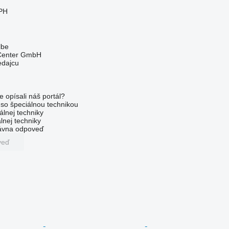
PH
lbe
 Center GmbH
edajcu
e opísali náš portál?
l so špeciálnou technikou
álnej techniky
lnej techniky
rávna odpoveď
veď