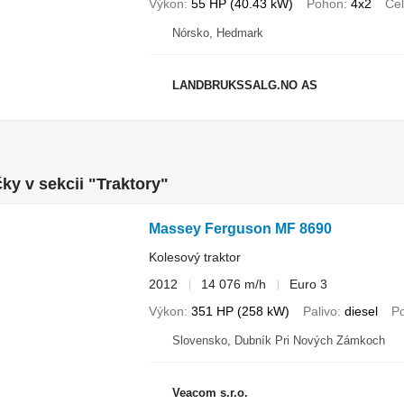
Výkon
55 HP (40.43 kW)
Pohon
4x2
Čel
Nórsko, Hedmark
LANDBRUKSSALG.NO AS
ky v sekcii "Traktory"
Massey Ferguson MF 8690
Kolesový traktor
2012
14 076 m/h
Euro 3
Výkon
351 HP (258 kW)
Palivo
diesel
P
Slovensko, Dubník Pri Nových Zámkoch
Veacom s.r.o.