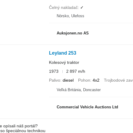
Čelný nakladač
✓
Nórsko, Ulefoss
Auksjonen.no AS
Leyland 253
Kolesový traktor
1973
2 897 m/h
Palivo
diesel
Pohon
4x2
Trojbodové zav
Veľká Británia, Doncaster
Commercial Vehicle Auctions Ltd
e opísali náš portál?
l so špeciálnou technikou