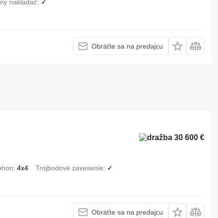
ný nakladač
✓
Obráťte sa na predajcu
30 600 €
ohon
4x4
Trojbodové zavesenie
✓
Obráťte sa na predajcu