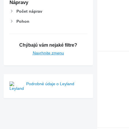
6520
Nápravy
6530
Počet náprav
6600
Pohon
6610
6620
6630
6800
Chýbajú vám nejaké filtre?
6810
Navrhnite zmenu
6820
6830
6900
6910
6920
Podrobné údaje o Leyland
6930
7200
7215 R
7230 R
7250
7260 R