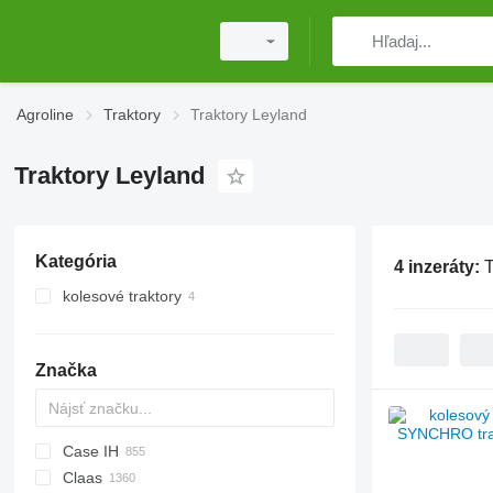
Agroline
Traktory
Traktory Leyland
Traktory Leyland
Kategória
4 inzeráty:
T
kolesové traktory
Značka
Case IH
Challenger
TTR
584
CT
2505
CK
Claas
Tigre
704
310
775
CH
CFG