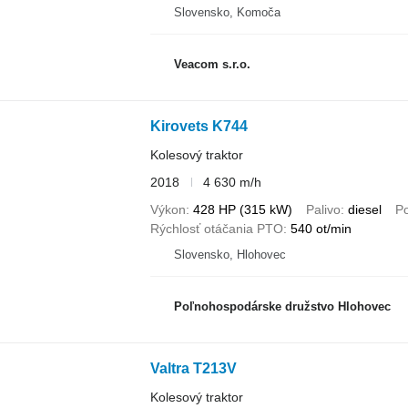
Slovensko, Komoča
Veacom s.r.o.
Kirovets K744
Kolesový traktor
2018
4 630 m/h
Výkon
428 HP (315 kW)
Palivo
diesel
P
Rýchlosť otáčania PTO
540 ot/min
Slovensko, Hlohovec
Poľnohospodárske družstvo Hlohovec
Valtra T213V
Kolesový traktor