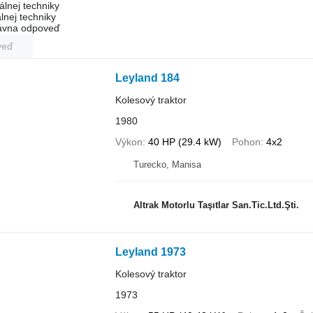
álnej techniky
lnej techniky
rávna odpoveď
veď
Leyland 184
Kolesový traktor
1980
Výkon
40 HP (29.4 kW)
Pohon
4x2
Turecko, Manisa
Altrak Motorlu Taşıtlar San.Tic.Ltd.Şti.
Leyland 1973
Kolesový traktor
1973