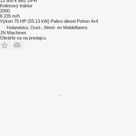
13 900 €
Bez DPH
Kolesový traktor
2000
8 235 m/h
Výkon
75 HP (55.13 kW)
Palivo
diesel
Pohon
4x4
Holandsko, Oost-, West- en Middelbeers
JN Machines
Obráťte sa na predajcu