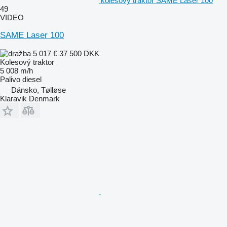
kolesový traktor SAME Laser 100
49
VIDEO
SAME Laser 100
5 017 €
37 500 DKK
Kolesový traktor
5 008 m/h
Palivo
diesel
Dánsko, Tølløse
Klaravik Denmark