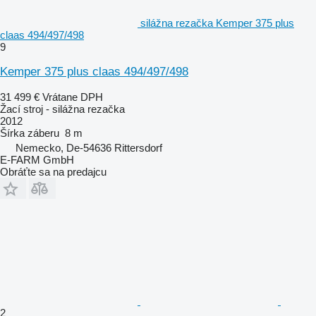
silážna rezačka Kemper 375 plus
claas 494/497/498
9
Kemper 375 plus claas 494/497/498
31 499 €
Vrátane DPH
Žací stroj - silážna rezačka
2012
Šírka záberu
8 m
Nemecko, De-54636 Rittersdorf
E-FARM GmbH
Obráťte sa na predajcu
2