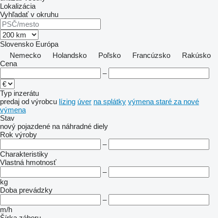
Lokalizácia
Vyhľadať v okruhu
Slovensko
Európa
Nemecko
Holandsko
Poľsko
Francúzsko
Rakúsko
Cena
–
Typ inzerátu
predaj
od výrobcu
lízing
úver
na splátky
výmena staré za nové
výmena
Stav
nový
pojazdené
na náhradné diely
Rok výroby
–
Charakteristiky
Vlastná hmotnosť
–
kg
Doba prevádzky
–
m/h
Šírka záberu