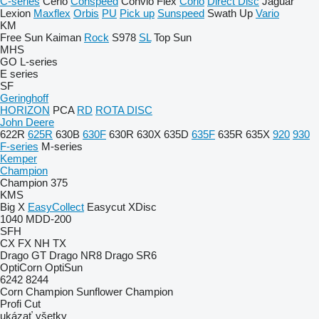
C-series
Cerio
Conspeed
Convio Flex
Corio
Direct Disc
Jaguar
Lexion
Maxflex
Orbis
PU
Pick up
Sunspeed
Swath Up
Vario
KM
Free Sun
Kaiman
Rock
S978
SL
Top Sun
MHS
GO
L-series
E series
SF
Geringhoff
HORIZON
PCA
RD
ROTA DISC
John Deere
622R
625R
630B
630F
630R
630X
635D
635F
635R
635X
920
930
F-series
M-series
Kemper
Champion
Champion 375
KMS
Big X
EasyCollect
Easycut
XDisc
1040
MDD-200
SFH
CX
FX
NH
TX
Drago GT
Drago NR8
Drago SR6
OptiCorn
OptiSun
6242
8244
Corn Champion
Sunflower Champion
Profi Cut
ukázať všetky