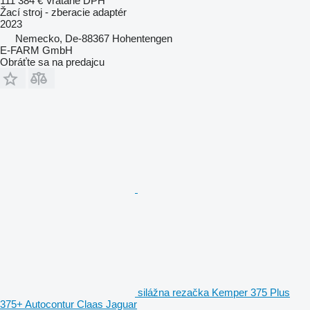
111 384 €
Vrátane DPH
Žací stroj - zberacie adaptér
2023
Nemecko, De-88367 Hohentengen
E-FARM GmbH
Obráťte sa na predajcu
silážna rezačka Kemper 375 Plus
375+ Autocontur Claas Jaguar