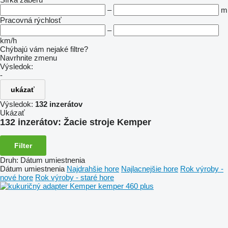
–
m
Pracovná rýchlosť
–
km/h
Chýbajú vám nejaké filtre?
Navrhnite zmenu
Výsledok:
-
ukázať
Výsledok:
132 inzerátov
Ukázať
132 inzerátov:
Žacie stroje Kemper
Filter
Druh
:
Dátum umiestnenia
Dátum umiestnenia
Najdrahšie hore
Najlacnejšie hore
Rok výroby -
nové hore
Rok výroby - staré hore