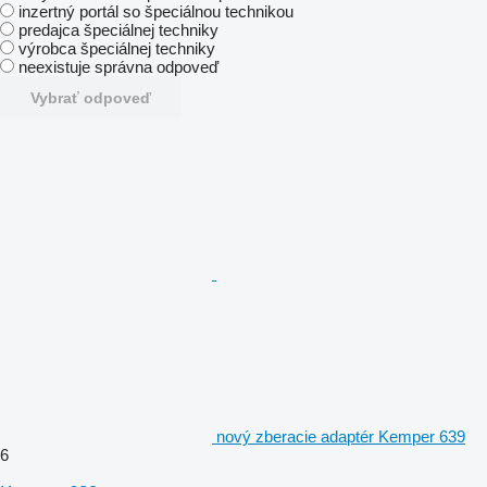
inzertný portál so špeciálnou technikou
predajca špeciálnej techniky
výrobca špeciálnej techniky
neexistuje správna odpoveď
Vybrať odpoveď
nový zberacie adaptér Kemper 639
6