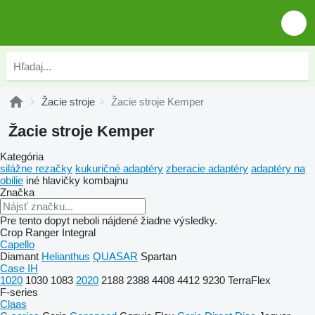
Žacie stroje
Žacie stroje Kemper
Žacie stroje Kemper
Kategória
silážne rezačky
kukuričné adaptéry
zberacie adaptéry
adaptéry na
obilie
iné hlavičky kombajnu
Značka
Pre tento dopyt neboli nájdené žiadne výsledky.
Crop Ranger
Integral
Capello
Diamant
Helianthus
QUASAR
Spartan
Case IH
1020
1030
1083
2020
2188
2388
4408
4412
9230
TerraFlex
F-series
Claas