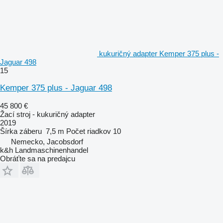
kukuričný adapter Kemper 375 plus -
Jaguar 498
15
Kemper 375 plus - Jaguar 498
45 800 €
Žací stroj - kukuričný adapter
2019
Šírka záberu
7,5 m
Počet riadkov
10
Nemecko, Jacobsdorf
k&h Landmaschinenhandel
Obráťte sa na predajcu