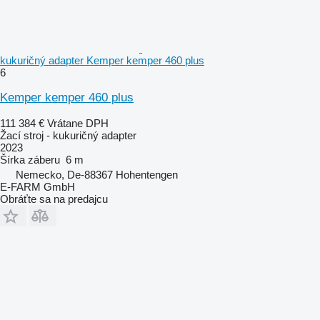
kukuričný adapter Kemper kemper 460 plus
6
Kemper kemper 460 plus
111 384 €
Vrátane DPH
Žací stroj - kukuričný adapter
2023
Šírka záberu
6 m
Nemecko, De-88367 Hohentengen
E-FARM GmbH
Obráťte sa na predajcu