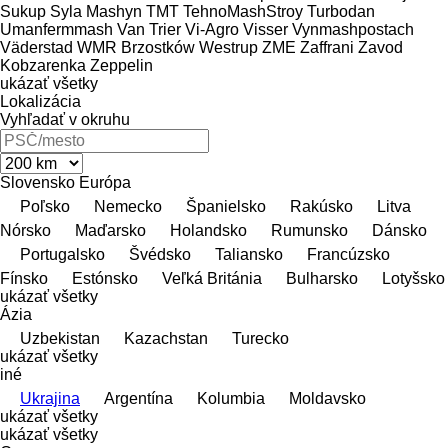
Sukup
Syla Mashyn
TMT
TehnoMashStroy
Turbodan
Umanfermmash
Van Trier
Vi-Agro
Visser
Vynmashpostach
Väderstad
WMR Brzostków
Westrup
ZME
Zaffrani
Zavod
Kobzarenka
Zeppelin
ukázať všetky
Lokalizácia
Vyhľadať v okruhu
Slovensko
Európa
Poľsko
Nemecko
Španielsko
Rakúsko
Litva
Nórsko
Maďarsko
Holandsko
Rumunsko
Dánsko
Portugalsko
Švédsko
Taliansko
Francúzsko
Fínsko
Estónsko
Veľká Británia
Bulharsko
Lotyšsko
ukázať všetky
Ázia
Uzbekistan
Kazachstan
Turecko
ukázať všetky
iné
Ukrajina
Argentína
Kolumbia
Moldavsko
ukázať všetky
ukázať všetky