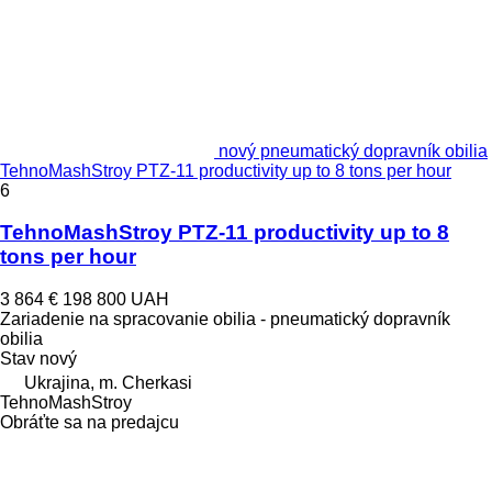
nový pneumatický dopravník obilia
TehnoMashStroy PTZ-11 productivity up to 8 tons per hour
6
TehnoMashStroy PTZ-11 productivity up to 8
tons per hour
3 864 €
198 800 UAH
Zariadenie na spracovanie obilia - pneumatický dopravník
obilia
Stav
nový
Ukrajina, m. Cherkasi
TehnoMashStroy
Obráťte sa na predajcu