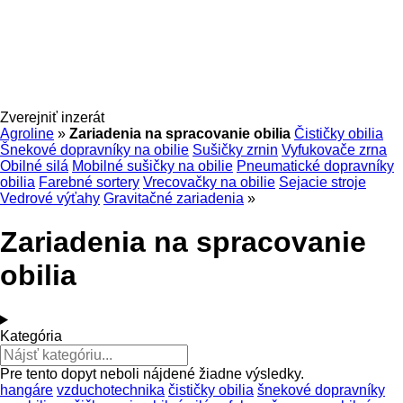
Zverejniť inzerát
Agroline
»
Zariadenia na spracovanie obilia
Čističky obilia
Šnekové dopravníky na obilie
Sušičky zrnin
Vyfukovače zrna
Obilné silá
Mobilné sušičky na obilie
Pneumatické dopravníky
obilia
Farebné sortery
Vrecovačky na obilie
Sejacie stroje
Vedrové výťahy
Gravitačné zariadenia
»
Zariadenia na spracovanie
obilia
Kategória
Pre tento dopyt neboli nájdené žiadne výsledky.
hangáre
vzduchotechnika
čističky obilia
šnekové dopravníky