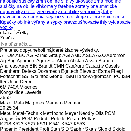
na obilie
sušičky zrnin
obilné silá
vyfukovače zrna
mobilné
sušičky na obilie
vlhkomery
farebné sortery
pneumatické
dopravníky obilia
vrecovačky na obilie
vedrové výťahy
gravitačné zariadenia
sejacie stroje
stroje na praženie obilia
lúpačky
obilné výťahy a sýpky
prevzdušňovacie ihly
vyklápacie
vozíky
ukázať všetky
Značka
Pre tento dopyt neboli nájdené žiadne výsledky.
A.TOM
ABC
AG Farms Group
AGI
AMD
ASEA
AZO
Aeromeh
Ag-Bag
Agrimont
Agro Star
Akron
Alistan
Alvan Blanch
Andreas Auer
BIN
Brandt
CMN
CanAgro
Capacity
Casals
Dantherm
Deleks
Dozamech
Egritech
Elevator
Esma
Fliegl
Fortschritt
GSI
Graintec
Grono
HSM
HarkovAgromash
IPC
ISM
Itec
John Deere
6M
740A
M-series
Kongskilde
Laverda
3650
M-Rol
Mafa
Magrotex
Mainero
Mecmar
20
25
34
Mepu
Metal-Technik
Metripond
Meyer
Neodry
Olis
POM
Augustów
POM
Pedrotti
Peletto
Perard
Petkus
K218
K523
K527
K531
K541
K547
K553
Phoenix
President
Profi Stan
SID
Saphir
Skals
Skiold
Skjold