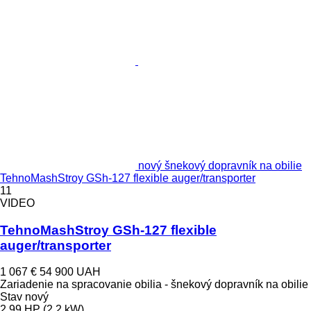
nový šnekový dopravník na obilie
TehnoMashStroy GSh-127 flexible auger/transporter
11
VIDEO
TehnoMashStroy GSh-127 flexible
auger/transporter
1 067 €
54 900 UAH
Zariadenie na spracovanie obilia - šnekový dopravník na obilie
Stav
nový
2.99 HP (2.2 kW)