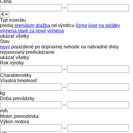
Cena
–
Typ inzerátu
predaj
prenájom
dražba
od výrobcu
lízing
úver
na splátky
výmena staré za nové
výmena
ukázať všetky
Stav
nový
pojazdené
po dopravnej nehode
na náhradné diely
repasovaný
predvádzanie
ukázať všetky
Rok výroby
–
Charakteristiky
Vlastná hmotnosť
–
kg
Doba prevádzky
–
m/h
Motor, prevodovka
Výkon motora
–