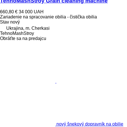
TehnoMashStroy Grain cleaning machine
660,80 €
34 000 UAH
Zariadenie na spracovanie obilia - čistička obilia
Stav
nový
Ukrajina, m. Cherkasi
TehnoMashStroy
Obráťte sa na predajcu
nový šnekový dopravník na obilie