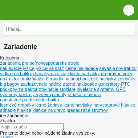
Zariadenie
Kategória
zariadenia pre poľnohospodárske stroje
nakladacie lyžice
lyžice na siláž
čelné nakladače
závažia pre traktor
vidlice na balíky
drapáky na siláž
kliešte na balíky
prepravné boxy
na traktor
protizávažia
čerpadlá na hnoj
hadicové navijaky
zdviháky
big bagov
zavlažovacie hadice
zadné nakladače
generátory PTO
podkopy za traktor
zdvíhacie stožiare
nivelačné systémy GPS
systémy kontroly výsevu
plachty
striasače ovocia
nadstavce pre lesnú techniku
lesnické drapáky
lesné žeriavy
lesné navijaky
harvestorové hlavice
stínacie hlavice
klanice na drevo
presádzače stromov
iné zariadenia
Značka
Pre tento dopyt neboli nájdené žiadne výsledky.