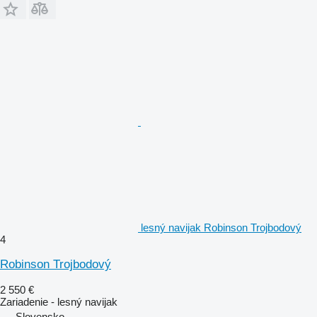
lesný navijak Robinson Trojbodový
4
Robinson Trojbodový
2 550 €
Zariadenie - lesný navijak
Slovensko