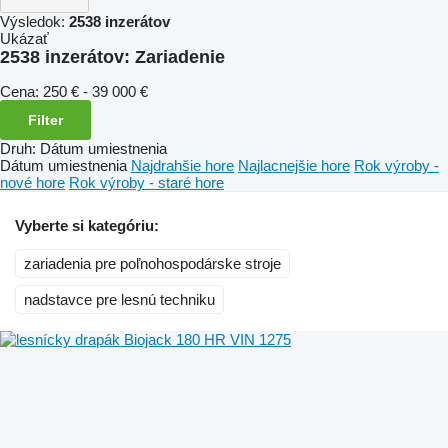
Výsledok:
2538 inzerátov
Ukázať
2538 inzerátov:
Zariadenie
Cena:
250 € - 39 000 €
Filter
Druh
:
Dátum umiestnenia
Dátum umiestnenia
Najdrahšie hore
Najlacnejšie hore
Rok výroby -
nové hore
Rok výroby - staré hore
Vyberte si kategóriu:
zariadenia pre poľnohospodárske stroje
nadstavce pre lesnú techniku