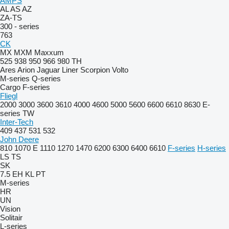
AMPS
AL
AS
AZ
ZA-TS
300 - series
763
CK
MX
MXM
Maxxum
525
938
950
966
980
TH
Ares
Arion
Jaguar
Liner
Scorpion
Volto
M-series
Q-series
Cargo
F-series
Fliegl
2000
3000
3600
3610
4000
4600
5000
5600
6600
6610
8630
E-
series
TW
Inter-Tech
409
437
531
532
John Deere
810
1070 E
1110
1270
1470
6200
6300
6400
6610
F-series
H-series
LS
TS
SK
7.5 EH
KL
PT
M-series
HR
UN
Vision
Solitair
L-series