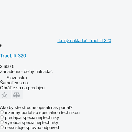
čelný nakladač TracLift 320
6
TracLift 320
3 600 €
Zariadenie - čelný nakladač
Slovensko
ŠamoTex s.r.o.
Obráťte sa na predajcu
Ako by ste stručne opísali náš portál?
inzertný portál so špeciálnou technikou
predajca špeciálnej techniky
výrobca špeciálnej techniky
neexistuje správna odpoveď