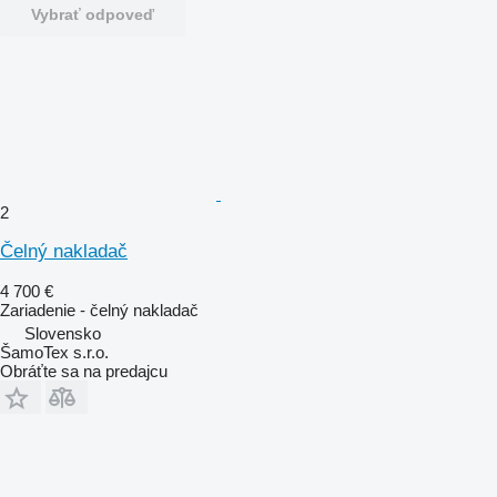
Vybrať odpoveď
2
Čelný nakladač
4 700 €
Zariadenie - čelný nakladač
Slovensko
ŠamoTex s.r.o.
Obráťte sa na predajcu