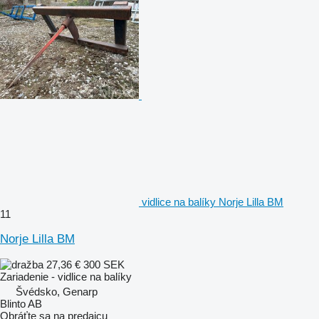
vidlice na balíky Norje Lilla BM
11
Norje Lilla BM
27,36 €
300 SEK
Zariadenie - vidlice na balíky
Švédsko, Genarp
Blinto AB
Obráťte sa na predajcu