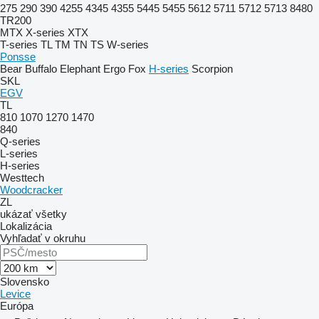
275
290
390
4255
4345
4355
5445
5455
5612
5711
5712
5713
8480
TR200
MTX
X-series
XTX
T-series
TL
TM
TN
TS
W-series
Ponsse
Bear
Buffalo
Elephant
Ergo
Fox
H-series
Scorpion
SKL
EGV
TL
810
1070
1270
1470
840
Q-series
L-series
H-series
Westtech
Woodcracker
ZL
ukázať všetky
Lokalizácia
Vyhľadať v okruhu
Slovensko
Levice
Európa