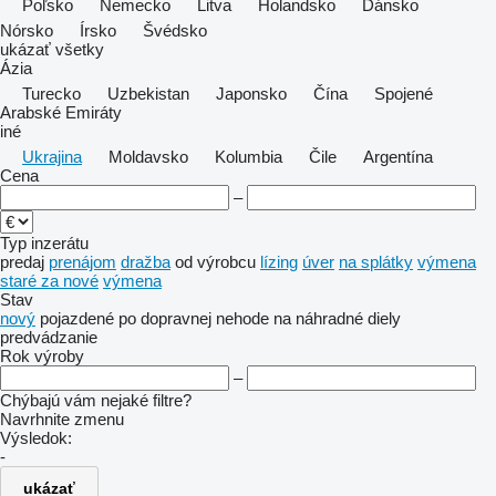
Poľsko
Nemecko
Litva
Holandsko
Dánsko
Nórsko
Írsko
Švédsko
ukázať všetky
Ázia
Turecko
Uzbekistan
Japonsko
Čína
Spojené
Arabské Emiráty
iné
Ukrajina
Moldavsko
Kolumbia
Čile
Argentína
Cena
–
Typ inzerátu
predaj
prenájom
dražba
od výrobcu
lízing
úver
na splátky
výmena
staré za nové
výmena
Stav
nový
pojazdené
po dopravnej nehode
na náhradné diely
predvádzanie
Rok výroby
–
Chýbajú vám nejaké filtre?
Navrhnite zmenu
Výsledok:
-
ukázať