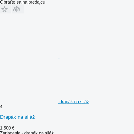
Obráťte sa na predajcu
drapák na siláž
4
Drapák na siláž
1 500 €
Zariadenie - drapák na siláž