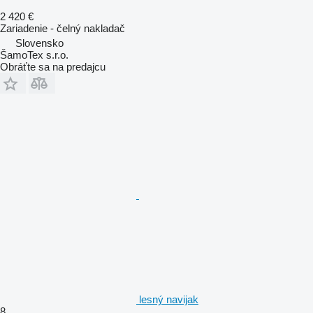
2 420 €
Zariadenie - čelný nakladač
Slovensko
ŠamoTex s.r.o.
Obráťte sa na predajcu
lesný navijak
8