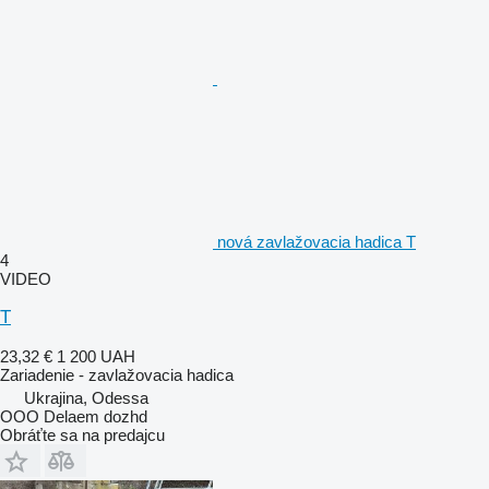
nová zavlažovacia hadica Т
4
VIDEO
T
23,32 €
1 200 UAH
Zariadenie - zavlažovacia hadica
Ukrajina, Odessa
OOO Delaem dozhd
Obráťte sa na predajcu