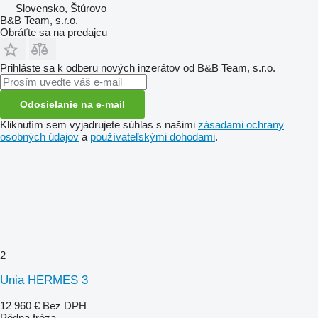
Slovensko, Štúrovo
B&B Team, s.r.o.
Obráťte sa na predajcu
Prihláste sa k odberu nových inzerátov od B&B Team, s.r.o.
Odosielanie na e-mail
Kliknutím sem vyjadrujete súhlas s našimi
zásadami ochrany
osobných údajov
a
používateľskými dohodami
.
2
Unia HERMES 3
12 960 €
Bez DPH
Pôdna fréza