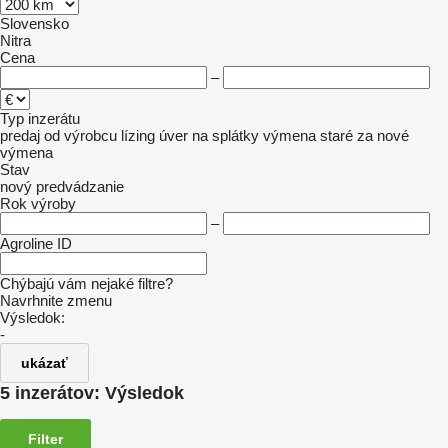
Slovensko
Nitra
Cena
–
Typ inzerátu
predaj
od výrobcu
lízing
úver
na splátky
výmena staré za nové
výmena
Stav
nový
predvádzanie
Rok výroby
–
Agroline ID
Chýbajú vám nejaké filtre?
Navrhnite zmenu
Výsledok:
-
ukázať
5 inzerátov:
Výsledok
Filter