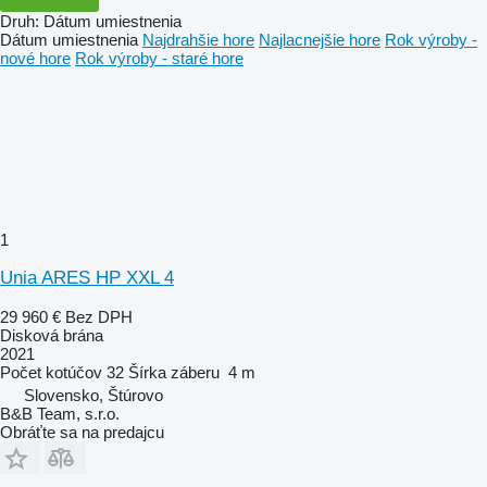
Druh
:
Dátum umiestnenia
Dátum umiestnenia
Najdrahšie hore
Najlacnejšie hore
Rok výroby -
nové hore
Rok výroby - staré hore
1
Unia ARES HP XXL 4
29 960 €
Bez DPH
Disková brána
2021
Počet kotúčov
32
Šírka záberu
4 m
Slovensko, Štúrovo
B&B Team, s.r.o.
Obráťte sa na predajcu