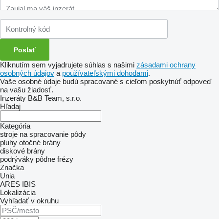
Kliknutím sem vyjadrujete súhlas s našimi
zásadami ochrany
osobných údajov
a
používateľskými dohodami
.
Vaše osobné údaje budú spracované s cieľom poskytnúť odpoveď
na vašu žiadosť.
Inzeráty B&B Team, s.r.o.
Hľadaj
Kategória
stroje na spracovanie pôdy
pluhy otočné
brány
diskové brány
podrýváky
pôdne frézy
Značka
Unia
ARES
IBIS
Lokalizácia
Vyhľadať v okruhu