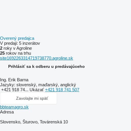
Overený predajca
V predaji:
5 inzerátov
2
roky v Agroline
25
rokov na trhu
site1692263314719738770.agroline.sk
Prihlásiť sa k odberu u predávajúceho
Ing. Erik Barna
Jazyky:
slovenský, maďarský, anglický
+421 918 74...
Ukázať
+421 918 741 507
Zavolajte mi späť
bbteamagro.sk
Adresa
Slovensko, Šturovo, Továrenská 10