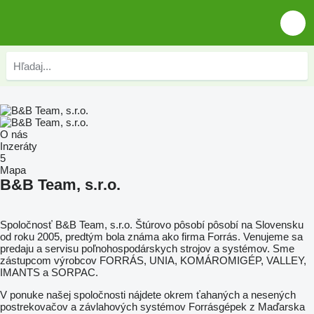
O nás
Inzeráty
5
Mapa
B&B Team, s.r.o.
Spoločnosť B&B Team, s.r.o. Štúrovo pôsobí pôsobí na Slovensku
od roku 2005, predtým bola známa ako firma Forrás. Venujeme sa
predaju a servisu poľnohospodárskych strojov a systémov. Sme
zástupcom výrobcov FORRÁS, UNIA, KOMÁROMIGÉP, VALLEY,
IMANTS a SORPAC.
V ponuke našej spoločnosti nájdete okrem ťahaných a nesených
postrekovačov a závlahových systémov Forrásgépek z Maďarska