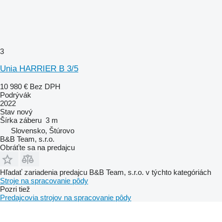
3
Unia HARRIER B 3/5
10 980 €
Bez DPH
Podrývák
2022
Stav
nový
Šírka záberu
3 m
Slovensko, Štúrovo
B&B Team, s.r.o.
Obráťte sa na predajcu
Hľadať zariadenia predajcu B&B Team, s.r.o. v týchto kategóriách
Stroje na spracovanie pôdy
Pozri tiež
Predajcovia strojov na spracovanie pôdy