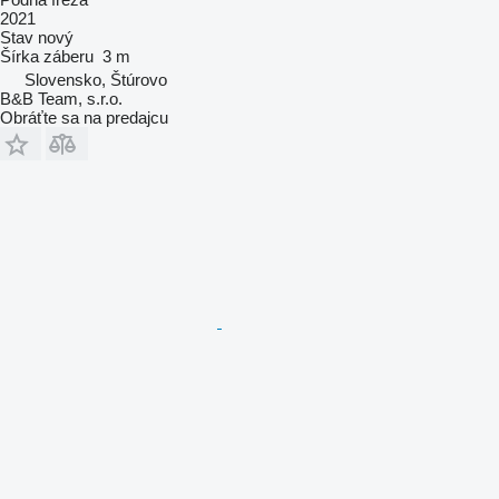
2021
Stav
nový
Šírka záberu
3 m
Slovensko, Štúrovo
B&B Team, s.r.o.
Obráťte sa na predajcu