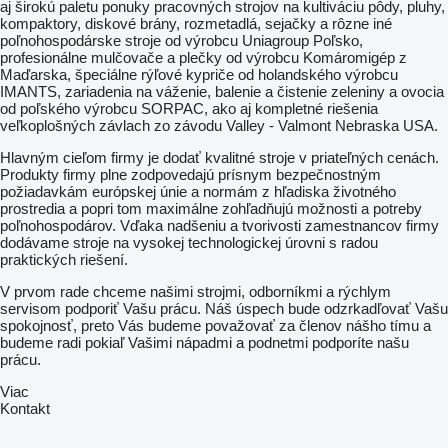
aj širokú paletu ponuky pracovných strojov na kultiváciu pôdy, pluhy,
kompaktory, diskové brány, rozmetadlá, sejačky a rôzne iné
poľnohospodárske stroje od výrobcu Uniagroup Poľsko,
profesionálne mulčovače a plečky od výrobcu Komáromigép z
Maďarska, špeciálne rýľové kypriče od holandského výrobcu
IMANTS, zariadenia na váženie, balenie a čistenie zeleniny a ovocia
od poľského výrobcu SORPAC, ako aj kompletné riešenia
veľkoplošných závlach zo závodu Valley - Valmont Nebraska USA.
Hlavným cieľom firmy je dodať kvalitné stroje v priateľných cenách.
Produkty firmy plne zodpovedajú prísnym bezpečnostným
požiadavkám európskej únie a normám z hľadiska životného
prostredia a popri tom maximálne zohľadňujú možnosti a potreby
poľnohospodárov. Vďaka nadšeniu a tvorivosti zamestnancov firmy
dodávame stroje na vysokej technologickej úrovni s radou
praktických riešení.
V prvom rade chceme našimi strojmi, odborníkmi a rýchlym
servisom podporiť Vašu prácu. Náš úspech bude odzrkadľovať Vašu
spokojnosť, preto Vás budeme považovať za členov nášho tímu a
budeme radi pokiaľ Vašimi nápadmi a podnetmi podporíte našu
prácu.
Viac
Kontakt