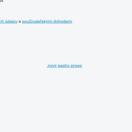
ch údajov
a
používateľskými dohodami
.
nový gastro prives