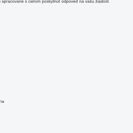
 spracované s cieľom poskytnúť odpoveď na vašu žiadosť.
na