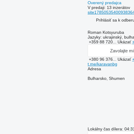
Overený predajca
V predaji:
13 inzerátov
site17850535400938364
Prihlásiť sa k odbe
Roman Kotsyuruba
Jazyky:
ukrajinský, bulh
+359 88 720...
Ukázať
Zavolajte m
+380 96 376...
Ukázať
t.me/karavanbg
Adresa
Bulharsko, Shumen
Lokálny čas dílera: 04: