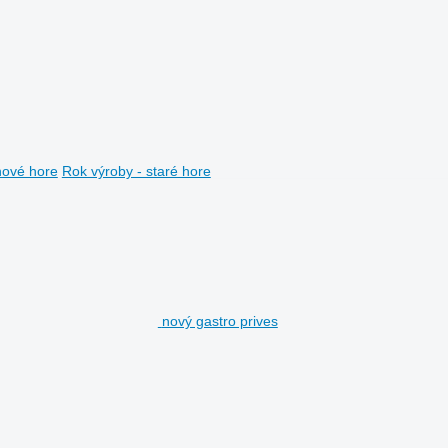
nové hore
Rok výroby - staré hore
nový gastro prives