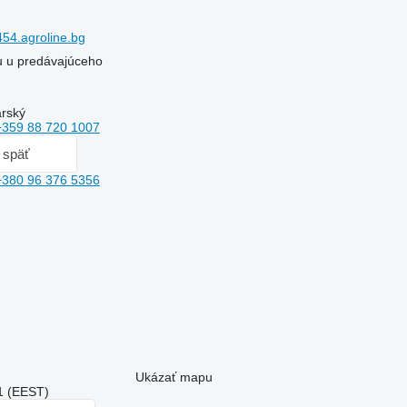
54.agroline.bg
ru u predávajúceho
arský
+359 88 720 1007
i späť
+380 96 376 5356
Ukázať mapu
31 (EEST)