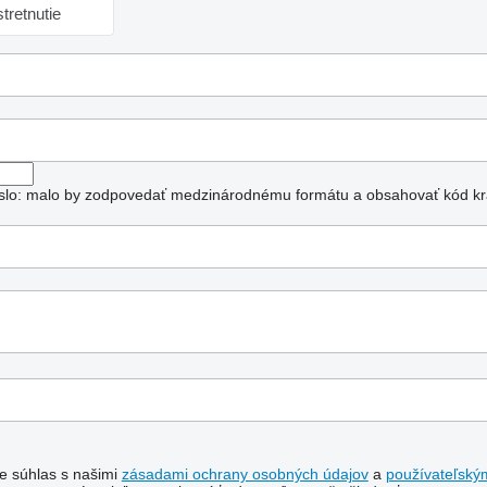
tretnutie
číslo: malo by zodpovedať medzinárodnému formátu a obsahovať kód kra
te súhlas s našimi
zásadami ochrany osobných údajov
a
používateľský