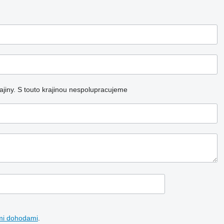
jiny.
S touto krajinou nespolupracujeme
mi dohodami
.