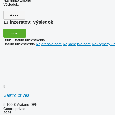
Navrhnite zmenu
Výsledok:
-
ukázať
13 inzerátov:
Výsledok
Filter
Druh
:
Dátum umiestnenia
Dátum umiestnenia
Najdrahšie hore
Najlacnejšie hore
Rok výroby - 
9
Gastro prives
8 100 €
Vrátane DPH
Gastro prives
2026