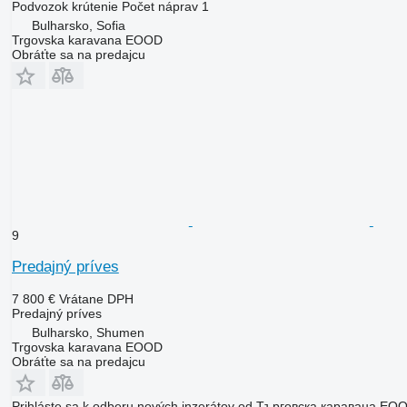
Podvozok
krútenie
Počet náprav
1
Bulharsko, Sofia
Trgovska karavana EOOD
Obráťte sa na predajcu
9
Predajný príves
7 800 €
Vrátane DPH
Predajný príves
Bulharsko, Shumen
Trgovska karavana EOOD
Obráťte sa na predajcu
Prihláste sa k odberu nových inzerátov od Търговска каравана ЕО