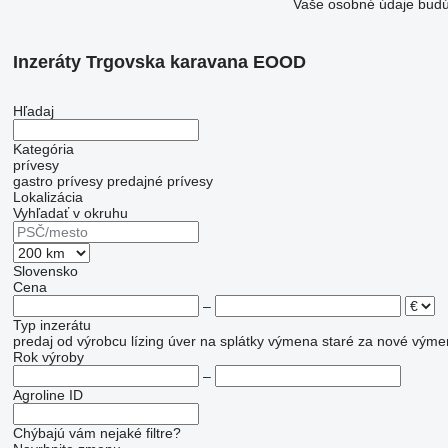
Vaše osobné údaje budú
Inzeráty Trgovska karavana EOOD
Hľadaj
Kategória
prívesy
gastro prívesy
predajné prívesy
Lokalizácia
Vyhľadať v okruhu
Slovensko
Cena
–
Typ inzerátu
predaj
od výrobcu
lízing
úver
na splátky
výmena staré za nové
výme
Rok výroby
–
Agroline ID
Chýbajú vám nejaké filtre?