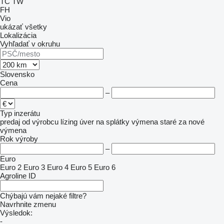
TC
TW
FH
Vio
ukázať všetky
Lokalizácia
Vyhľadať v okruhu
Slovensko
Cena
–
Typ inzerátu
predaj
od výrobcu
lízing
úver
na splátky
výmena staré za nové
výmena
Rok výroby
–
Euro
Euro 2
Euro 3
Euro 4
Euro 5
Euro 6
Agroline ID
Chýbajú vám nejaké filtre?
Navrhnite zmenu
Výsledok:
-