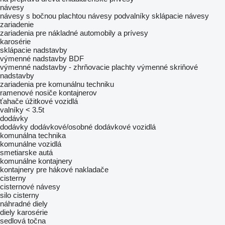
návesy
návesy s bočnou plachtou
návesy podvalníky
sklápacie návesy
zariadenie
zariadenia pre nákladné automobily a prívesy
karosérie
sklápacie nadstavby
výmenné nadstavby BDF
výmenné nadstavby - zhrňovacie plachty
výmenné skriňové
nadstavby
zariadenia pre komunálnu techniku
ramenové nosiče kontajnerov
ťahače
úžitkové vozidlá
valníky < 3.5t
dodávky
dodávky dodávkové/osobné
dodávkové vozidlá
komunálna technika
komunálne vozidlá
smetiarske autá
komunálne kontajnery
kontajnery pre hákové nakladače
cisterny
cisternové návesy
silo cisterny
náhradné diely
diely karosérie
sedlová točna