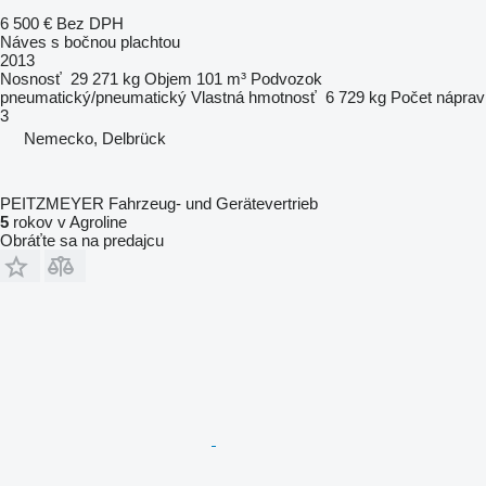
6 500 €
Bez DPH
Náves s bočnou plachtou
2013
Nosnosť
29 271 kg
Objem
101 m³
Podvozok
pneumatický/pneumatický
Vlastná hmotnosť
6 729 kg
Počet náprav
3
Nemecko, Delbrück
PEITZMEYER Fahrzeug- und Gerätevertrieb
5
rokov v Agroline
Obráťte sa na predajcu