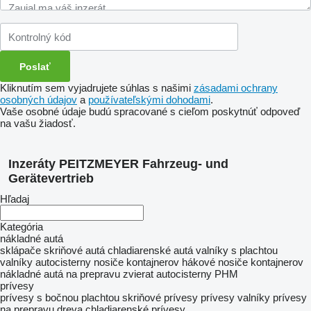
Kliknutím sem vyjadrujete súhlas s našimi
zásadami ochrany
osobných údajov
a
používateľskými dohodami
.
Vaše osobné údaje budú spracované s cieľom poskytnúť odpoveď
na vašu žiadosť.
Inzeráty PEITZMEYER Fahrzeug- und
Gerätevertrieb
Hľadaj
Kategória
nákladné autá
sklápače
skriňové autá
chladiarenské autá
valníky s plachtou
valníky
autocisterny
nosiče kontajnerov
hákové nosiče kontajnerov
nákladné autá na prepravu zvierat
autocisterny PHM
prívesy
prívesy s bočnou plachtou
skriňové prívesy
prívesy valníky
prívesy
na prepravu dreva
chladiarenské prívesy