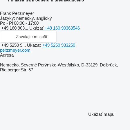
Prihlásiť sa k odberu u predávajúceho
Frank Peitzmeyer
Jazyky:
nemecký, anglický
Po - Pi
08:00 - 17:00
+49 160 903...
Ukázať
+49 160 90363546
Zavolajte mi späť
+49 5250 9...
Ukázať
+49 5250 933250
peitzmeyer.com
Adresa
Nemecko, Severné Porýnsko-Westfálsko, D-33129, Delbrück,
Rietberger Str. 57
Ukázať mapu