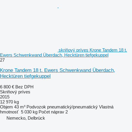
skriňový príves Krone Tandem 18 t.
Ewers Schwenkwand Überdach, Hecktüren tiefgekuppel
27
Krone Tandem 18 t. Ewers Schwenkwand Überdach,
Hecktüren tiefgekuppel
6 800 €
Bez DPH
Skriňový príves
2015
12 970 kg
Objem
43 m³
Podvozok
pneumatický/pneumatický
Vlastná
hmotnosť
5 030 kg
Počet náprav
2
Nemecko, Delbrück