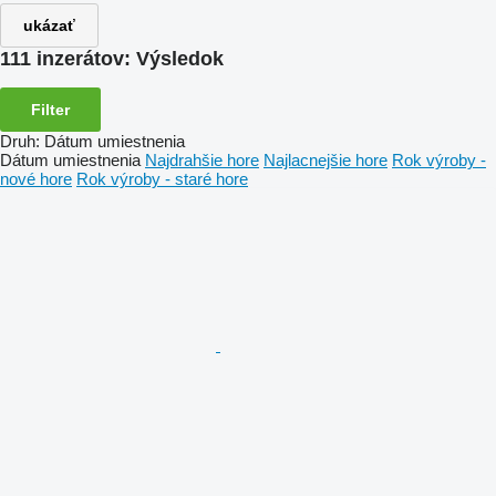
ukázať
111 inzerátov:
Výsledok
Filter
Druh
:
Dátum umiestnenia
Dátum umiestnenia
Najdrahšie hore
Najlacnejšie hore
Rok výroby -
nové hore
Rok výroby - staré hore