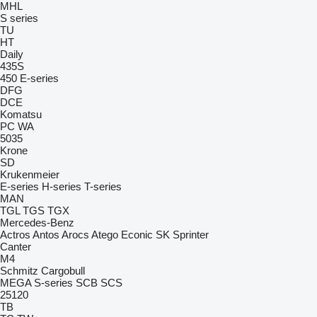
MHL
S series
TU
HT
Daily
435S
450
E-series
DFG
DCE
Komatsu
PC
WA
5035
Krone
SD
Krukenmeier
E-series
H-series
T-series
MAN
TGL
TGS
TGX
Mercedes-Benz
Actros
Antos
Arocs
Atego
Econic
SK
Sprinter
Canter
M4
Schmitz Cargobull
MEGA
S-series
SCB
SCS
25120
TB