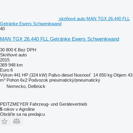
skriňové auto MAN TGX 26.440 FLL
Getränke Ewers Schwenkwand
40
MAN TGX 26.440 FLL Getränke Ewers Schwenkwand
30 800 €
Bez DPH
Skriňové auto
2015
369 948 km
Euro 6
Výkon
441 HP (324 kW)
Palivo
diesel
Nosnosť
14 650 kg
Objem
43
m³
Pohon
6x2
Podvozok
pneumatický/pneumatický
Nemecko, Delbrück
PEITZMEYER Fahrzeug- und Gerätevertrieb
5
rokov v Agroline
Obráťte sa na predajcu