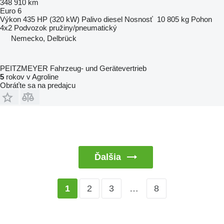
348 910 km
Euro 6
Výkon
435 HP (320 kW)
Palivo
diesel
Nosnosť
10 805 kg
Pohon
4x2
Podvozok
pružiny/pneumatický
Nemecko, Delbrück
PEITZMEYER Fahrzeug- und Gerätevertrieb
5
rokov v Agroline
Obráťte sa na predajcu
Ďalšia
2
3
…
8
1