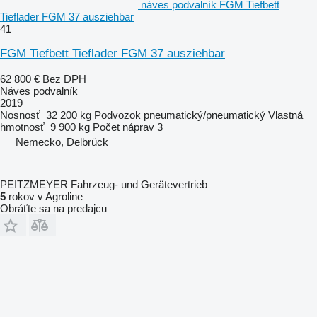
náves podvalník FGM Tiefbett
Tieflader FGM 37 ausziehbar
41
FGM Tiefbett Tieflader FGM 37 ausziehbar
62 800 €
Bez DPH
Náves podvalník
2019
Nosnosť
32 200 kg
Podvozok
pneumatický/pneumatický
Vlastná
hmotnosť
9 900 kg
Počet náprav
3
Nemecko, Delbrück
PEITZMEYER Fahrzeug- und Gerätevertrieb
5
rokov v Agroline
Obráťte sa na predajcu