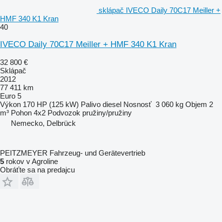
sklápač IVECO Daily 70C17 Meiller +
HMF 340 K1 Kran
40
IVECO Daily 70C17 Meiller + HMF 340 K1 Kran
32 800 €
Sklápač
2012
77 411 km
Euro 5
Výkon
170 HP (125 kW)
Palivo
diesel
Nosnosť
3 060 kg
Objem
2
m³
Pohon
4x2
Podvozok
pružiny/pružiny
Nemecko, Delbrück
PEITZMEYER Fahrzeug- und Gerätevertrieb
5
rokov v Agroline
Obráťte sa na predajcu