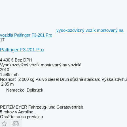
vysokozdvižný vozík montovaný na
vozidlá Palfinger F3-201 Pro
17
Palfinger F3-201 Pro
4 400 €
Bez DPH
Vysokozdvižný vozík montovaný na vozidlá
2010
1 585 m/h
Nosnosť
2 000 kg
Palivo
diesel
Druh sťažňa
štandard
Výška zdvihu
2,85 m
Nemecko, Delbrück
PEITZMEYER Fahrzeug- und Gerätevertrieb
5
rokov v Agroline
Obráťte sa na predajcu