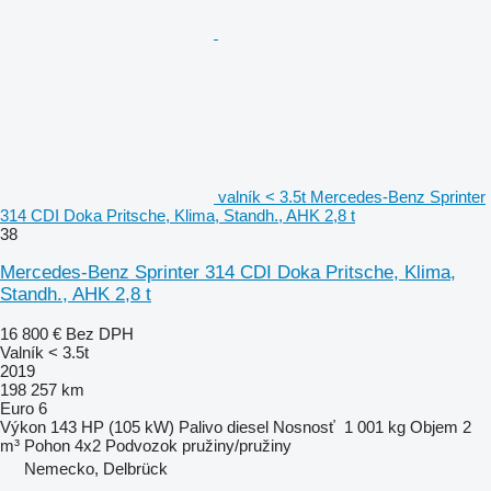
valník < 3.5t Mercedes-Benz Sprinter
314 CDI Doka Pritsche, Klima, Standh., AHK 2,8 t
38
Mercedes-Benz Sprinter 314 CDI Doka Pritsche, Klima,
Standh., AHK 2,8 t
16 800 €
Bez DPH
Valník < 3.5t
2019
198 257 km
Euro 6
Výkon
143 HP (105 kW)
Palivo
diesel
Nosnosť
1 001 kg
Objem
2
m³
Pohon
4x2
Podvozok
pružiny/pružiny
Nemecko, Delbrück