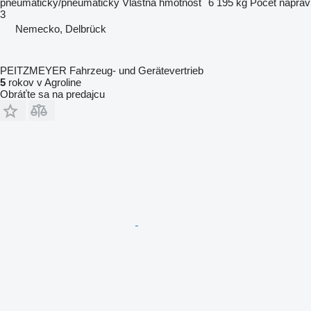
pneumatický/pneumatický
Vlastná hmotnosť
6 195 kg
Počet náprav
3
Nemecko, Delbrück
PEITZMEYER Fahrzeug- und Gerätevertrieb
5
rokov v Agroline
Obráťte sa na predajcu