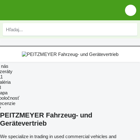
 nás
nzeráty
11
aléria
3
apa
poločnosť
ecenzie
7
PEITZMEYER Fahrzeug- und
Gerätevertrieb
We specialize in trading in used commercial vehicles and