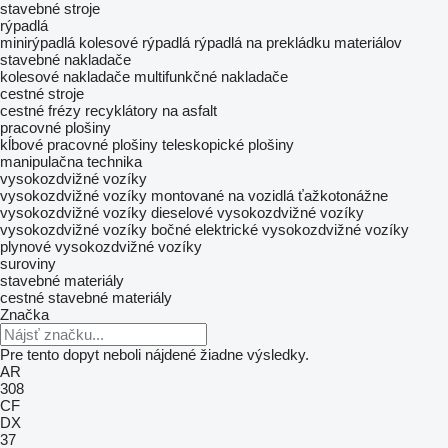
stavebné stroje
rýpadlá
minirýpadlá
kolesové rýpadlá
rýpadlá na prekládku materiálov
stavebné nakladače
kolesové nakladače
multifunkčné nakladače
cestné stroje
cestné frézy
recyklátory na asfalt
pracovné plošiny
kĺbové pracovné plošiny
teleskopické plošiny
manipulačna technika
vysokozdvižné vozíky
vysokozdvižné vozíky montované na vozidlá
ťažkotonážne
vysokozdvižné vozíky
dieselové vysokozdvižné vozíky
vysokozdvižné vozíky bočné
elektrické vysokozdvižné vozíky
plynové vysokozdvižné vozíky
suroviny
stavebné materiály
cestné stavebné materiály
Značka
Pre tento dopyt neboli nájdené žiadne výsledky.
AR
308
CF
DX
37