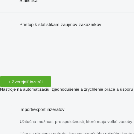
Štatistika
Prístup k štatistikám záujmov zákazníkov
+ Zverejniť inzerát
Nástroje na automatizáciu, zjednodušenie a zrýchlenie práce a úsporu
Import/export inzerátov
Užitočná možnosť pre spoločnosti, ktoré majú veľké zásoby. 
Tým sa eliminuje potreba časovo náročného ručného kopírova