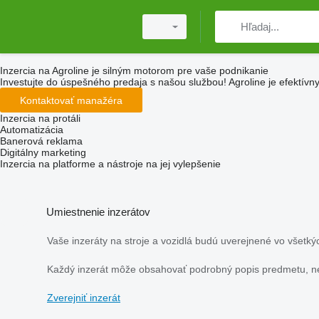
Inzercia na Agroline je silným motorom pre vaše podnikanie
Investujte do úspešného predaja s našou službou! Agroline je efektívny
Kontaktovať manažéra
Inzercia na protáli
Automatizácia
Banerová reklama
Digitálny marketing
Inzercia na platforme a nástroje na jej vylepšenie
Umiestnenie inzerátov
Vaše inzeráty na stroje a vozidlá budú uverejnené vo všetký
Každý inzerát môže obsahovať podrobný popis predmetu, neob
Zverejniť inzerát