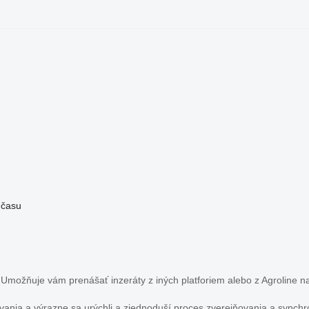
 času
Umožňuje vám prenášať inzeráty z iných platforiem alebo z Agroline na
nia a výrazne sa urýchli a zjednoduší proces zverejňovania a synchro