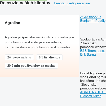
Recenzie našich klientov
Prečítať všetky recenzie
AGROBAZÁR
Benjamín Popély
Agroline
Agroline je špecializované online trhovisko pre
Spolupráca s Agro
poľnohospodárske stroje a zariadenia,
Slovensko
pomocou webovej
náhradné diely a poľnohospodársku výrobu.
B&B Team, s.r.o.
Erik Barna
24 rokov na trhu
6.5 tis klientov
20.5 min používateľov za mesiac
Portál Agroline 
viac
Portál Agrol
každému, kto chce
Slovensko
pomocou webovej
AGROTRADE GROU
Richard Krkos