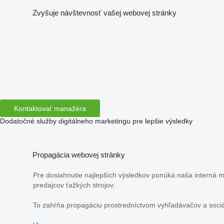
Zvyšuje návštevnosť vašej webovej stránky
Kontaktovať manažéra
Dodatočné služby digitálneho marketingu pre lepšie výsledky
Propagácia webovej stránky
Pre dosiahnutie najlepších výsledkov ponúka naša interná ma
predajcov ťažkých strojov.
To zahŕňa propagáciu prostredníctvom vyhľadávačov a sociá