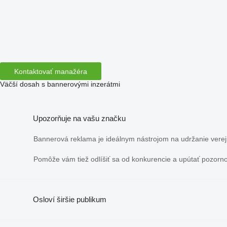
Kontaktovať manažéra
Väčší dosah s bannerovými inzerátmi
Upozorňuje na vašu značku
Bannerová reklama je ideálnym nástrojom na udržanie verejné
Pomôže vám tiež odlíšiť sa od konkurencie a upútať pozorno
Osloví širšie publikum