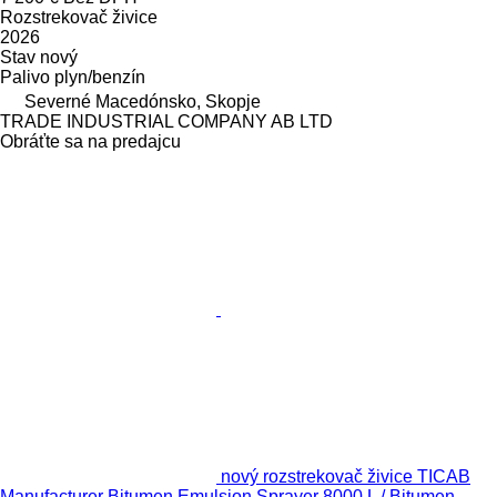
Rozstrekovač živice
2026
Stav
nový
Palivo
plyn/benzín
Severné Macedónsko, Skopje
TRADE INDUSTRIAL COMPANY AB LTD
Obráťte sa na predajcu
nový rozstrekovač živice TICAB
Manufacturer Bitumen Emulsion Sprayer 8000 L / Bitumen