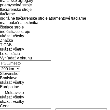
maliarske agregáty
priemyselné stroje
tlačiarenské stroje
tlačiarne
digitálne tlačiarenske stroje
atramentové tlačiarne
manipulačna technika
čistiace stroje
iné čistiace stroje
ukázať všetky
Značka
TICAB
ukázať všetky
Lokalizácia
Vyhľadať v okruhu
Slovensko
Bratislava
ukázať všetky
Európa
iné
Moldavsko
ukázať všetky
ukázať všetky
Cena