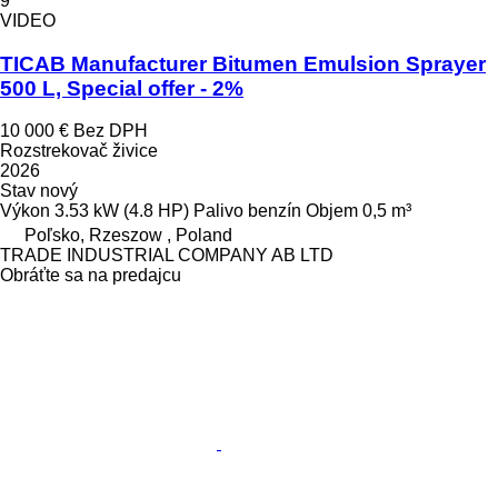
9
VIDEO
TICAB Manufacturer Bitumen Emulsion Sprayer
500 L, Special offer - 2%
10 000 €
Bez DPH
Rozstrekovač živice
2026
Stav
nový
Výkon
3.53 kW (4.8 HP)
Palivo
benzín
Objem
0,5 m³
Poľsko, Rzeszow , Poland
TRADE INDUSTRIAL COMPANY AB LTD
Obráťte sa na predajcu