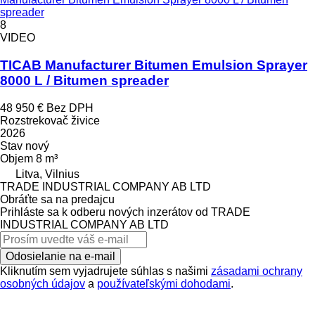
spreader
8
VIDEO
TICAB Manufacturer Bitumen Emulsion Sprayer
8000 L / Bitumen spreader
48 950 €
Bez DPH
Rozstrekovač živice
2026
Stav
nový
Objem
8 m³
Litva, Vilnius
TRADE INDUSTRIAL COMPANY AB LTD
Obráťte sa na predajcu
Prihláste sa k odberu nových inzerátov od TRADE
INDUSTRIAL COMPANY AB LTD
Odosielanie na e-mail
Kliknutím sem vyjadrujete súhlas s našimi
zásadami ochrany
osobných údajov
a
používateľskými dohodami
.