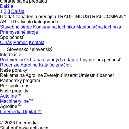
Obráťte sa na predajcu
Ďalšia
1
2
3
Ďalšia
Hľadať zariadenia predajcu TRADE INDUSTRIAL COMPANY
AB LTD v týchto kategóriách
Stavebné stroje
Komunálna technika
Manipulačna technika
Priemyselné stroje
Spoločnosť
O nás
Pomoc
Kontakt
Slovensko / slovenský
Informácie
Podmienky
Ochrana osobných údajov
Tipy pre bezpečnosť
Recenzie Agroline
Katalóg značiek
Naše ponuky
Reklama na Agroline
Zverejniť inzerát
Umiestniť banner
Partnerský program
Pre spoločnosti
Naše projekty
Autoline™
Machineryline™
Agroline™
Linemedia Digital ™
© 2026 Linemedia
Stiahnuť naše aplikácie