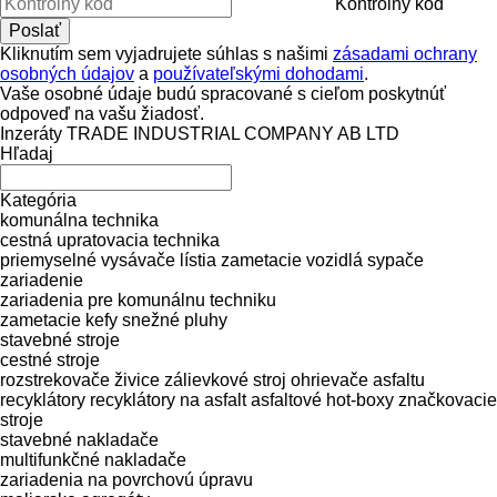
Kontrolný kód
Kliknutím sem vyjadrujete súhlas s našimi
zásadami ochrany
osobných údajov
a
používateľskými dohodami
.
Vaše osobné údaje budú spracované s cieľom poskytnúť
odpoveď na vašu žiadosť.
Inzeráty TRADE INDUSTRIAL COMPANY AB LTD
Hľadaj
Kategória
komunálna technika
cestná upratovacia technika
priemyselné vysávače lístia
zametacie vozidlá
sypače
zariadenie
zariadenia pre komunálnu techniku
zametacie kefy
snežné pluhy
stavebné stroje
cestné stroje
rozstrekovače živice
zálievkové stroj
ohrievače asfaltu
recyklátory
recyklátory na asfalt
asfaltové hot-boxy
značkovacie
stroje
stavebné nakladače
multifunkčné nakladače
zariadenia na povrchovú úpravu