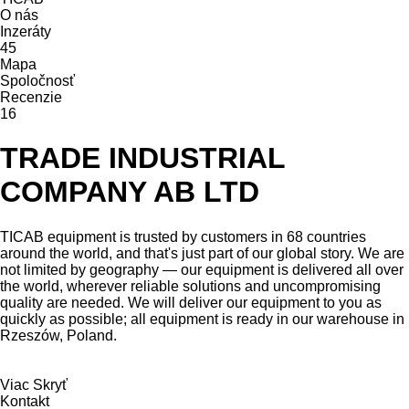
O nás
Inzeráty
45
Mapa
Spoločnosť
Recenzie
16
TRADE INDUSTRIAL
COMPANY AB LTD
TICAB equipment is trusted by customers in 68 countries
around the world, and that's just part of our global story. We are
not limited by geography — our equipment is delivered all over
the world, wherever reliable solutions and uncompromising
quality are needed. We will deliver our equipment to you as
quickly as possible; all equipment is ready in our warehouse in
Rzeszów, Poland.
Viac
Skryť
Kontakt