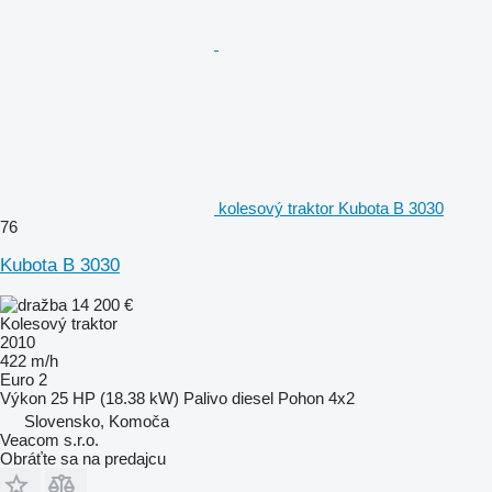
kolesový traktor Kubota B 3030
76
Kubota B 3030
14 200 €
Kolesový traktor
2010
422 m/h
Euro 2
Výkon
25 HP (18.38 kW)
Palivo
diesel
Pohon
4x2
Slovensko, Komoča
Veacom s.r.o.
Obráťte sa na predajcu