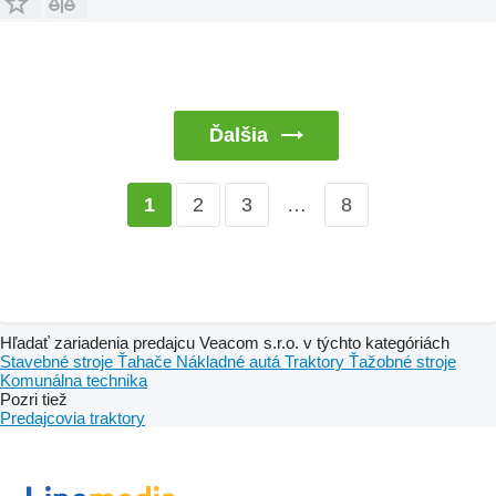
Ďalšia
2
3
…
8
1
Hľadať zariadenia predajcu Veacom s.r.o. v týchto kategóriách
Stavebné stroje
Ťahače
Nákladné autá
Traktory
Ťažobné stroje
Komunálna technika
Pozri tiež
Predajcovia traktory