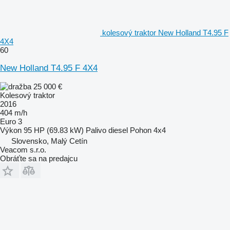
kolesový traktor New Holland T4.95 F
4X4
60
New Holland T4.95 F 4X4
25 000 €
Kolesový traktor
2016
404 m/h
Euro 3
Výkon
95 HP (69.83 kW)
Palivo
diesel
Pohon
4x4
Slovensko, Malý Cetín
Veacom s.r.o.
Obráťte sa na predajcu