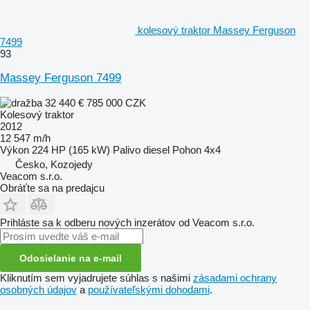
kolesový traktor Massey Ferguson
7499
93
Massey Ferguson 7499
32 440 €
785 000 CZK
Kolesový traktor
2012
12 547 m/h
Výkon
224 HP (165 kW)
Palivo
diesel
Pohon
4x4
Česko, Kozojedy
Veacom s.r.o.
Obráťte sa na predajcu
Prihláste sa k odberu nových inzerátov od Veacom s.r.o.
Odosielanie na e-mail
Kliknutím sem vyjadrujete súhlas s našimi
zásadami ochrany
osobných údajov
a
používateľskými dohodami
.