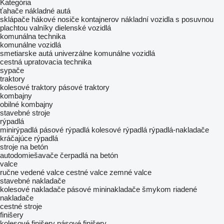
Kategória
ťahače
nákladné autá
sklápače
hákové nosiče kontajnerov
nákladní vozidla s posuvnou
plachtou
valníky
dielenské vozidlá
komunálna technika
komunálne vozidlá
smetiarske autá
univerzálne komunálne vozidlá
cestná upratovacia technika
sypače
traktory
kolesové traktory
pásové traktory
kombajny
obilné kombajny
stavebné stroje
rýpadlá
minirýpadlá
pásové rýpadlá
kolesové rýpadlá
rýpadlá-nakladače
kráčajúce rýpadlá
stroje na betón
autodomiešavače
čerpadlá na betón
valce
ručne vedené valce
cestné valce
zemné valce
stavebné nakladače
kolesové nakladače
pásové mininakladače
šmykom riadené
nakladače
cestné stroje
finišery
kolesové finišery
pásové finišery