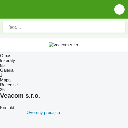
O nás
Inzeráty
85
Galéria
1
Mapa
Recenzie
35
Veacom s.r.o.
Kontakt
Overený predajca