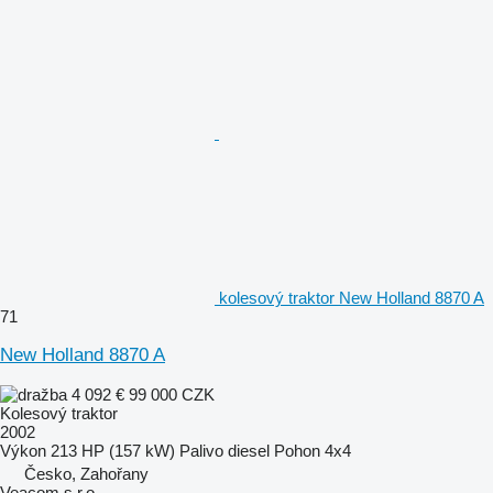
kolesový traktor New Holland 8870 A
71
New Holland 8870 A
4 092 €
99 000 CZK
Kolesový traktor
2002
Výkon
213 HP (157 kW)
Palivo
diesel
Pohon
4x4
Česko, Zahořany
Veacom s.r.o.