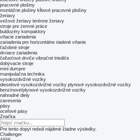
pracovné plošiny
montážne plošiny
kĺbové pracovné plošiny
žeriavy
vežové žeriavy
terénne žeriavy
stroje pre zemné práce
buldozéry
kompaktory
vŕtacie zariadenia
zariadenia pre horizontálne riadené vŕtanie
ťažobné stroje
drviace zariadenia
čeľusťové drviče
vibračné triediče
dobývacie stroje
mini dumpre
manipulačna technika
vysokozdvižné vozíky
dieselové vysokozdvižné vozíky
plynové vysokozdvižné vozíky
benzínové/plynové vysokozdvižné vozíky
náhradné diely
zavesenia
pásy
oceľové pásy
Značka
Pre tento dopyt neboli nájdené žiadne výsledky.
Challenger
AFW