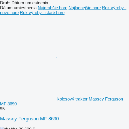
Druh
:
Dátum umiestnenia
Dátum umiestnenia
Najdrahšie hore
Najlacnejšie hore
Rok výroby -
nové hore
Rok výroby - staré hore
kolesový traktor Massey Ferguson
MF 8690
95
Massey Ferguson MF 8690