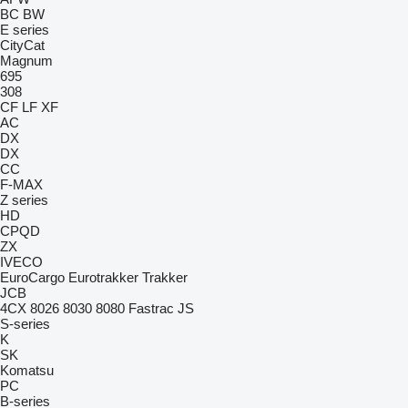
BC
BW
E series
CityCat
Magnum
695
308
CF
LF
XF
AC
DX
DX
CC
F-MAX
Z series
HD
CPQD
ZX
IVECO
EuroCargo
Eurotrakker
Trakker
JCB
4CX
8026
8030
8080
Fastrac
JS
S-series
K
SK
Komatsu
PC
B-series