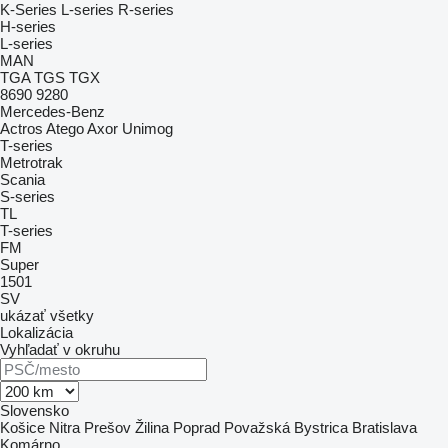
K-Series
L-series
R-series
H-series
L-series
MAN
TGA
TGS
TGX
8690
9280
Mercedes-Benz
Actros
Atego
Axor
Unimog
T-series
Metrotrak
Scania
S-series
TL
T-series
FM
Super
1501
SV
ukázať všetky
Lokalizácia
Vyhľadať v okruhu
Slovensko
Košice
Nitra
Prešov
Žilina
Poprad
Považská Bystrica
Bratislava
Komárno