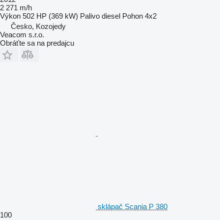
2 271 m/h
Výkon
502 HP (369 kW)
Palivo
diesel
Pohon
4x2
Česko, Kozojedy
Veacom s.r.o.
Obráťte sa na predajcu
sklápač Scania P 380
100