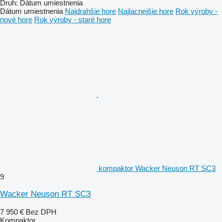
Druh
:
Dátum umiestnenia
Dátum umiestnenia
Najdrahšie hore
Najlacnejšie hore
Rok výroby -
nové hore
Rok výroby - staré hore
kompaktor Wacker Neuson RT SC3
9
Wacker Neuson RT SC3
7 950 €
Bez DPH
Kompaktor