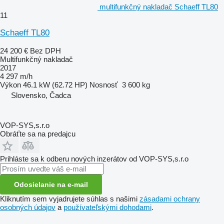
multifunkčný nakladač Schaeff TL80
11
Schaeff TL80
24 200 €
Bez DPH
Multifunkčný nakladač
2017
4 297 m/h
Výkon
46.1 kW (62.72 HP)
Nosnosť
3 600 kg
Slovensko, Čadca
VOP-SYS,s.r.o
Obráťte sa na predajcu
Prihláste sa k odberu nových inzerátov od VOP-SYS,s.r.o
Odosielanie na e-mail
Kliknutím sem vyjadrujete súhlas s našimi
zásadami ochrany
osobných údajov
a
používateľskými dohodami
.