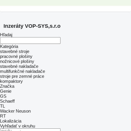
Inzeráty VOP-SYS,s.r.o
Hľadaj
Kategória
stavebné stroje
pracovné plošiny
nožnicové plošiny
stavebné nakladače
multifunkčné nakladače
stroje pre zemné práce
kompaktory
Značka
Genie
GS
Schaeff
TL
Wacker Neuson
RT
Lokalizácia
Vyhľadať v okruhu