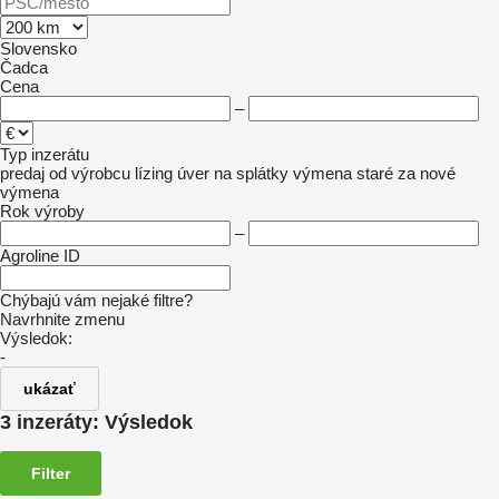
Slovensko
Čadca
Cena
–
Typ inzerátu
predaj
od výrobcu
lízing
úver
na splátky
výmena staré za nové
výmena
Rok výroby
–
Agroline ID
Chýbajú vám nejaké filtre?
Navrhnite zmenu
Výsledok:
-
ukázať
3 inzeráty:
Výsledok
Filter