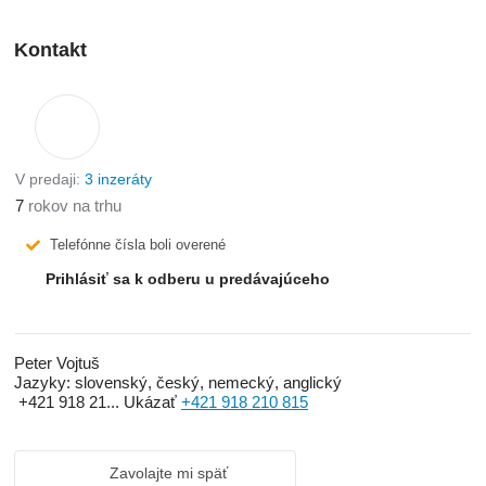
Kontakt
V predaji:
3 inzeráty
7
rokov na trhu
Telefónne čísla boli overené
Prihlásiť sa k odberu u predávajúceho
Peter Vojtuš
Jazyky:
slovenský, český, nemecký, anglický
+421 918 21...
Ukázať
+421 918 210 815
Zavolajte mi späť