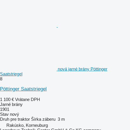
nová jarné brány Pöttinger
Saatstriegel
8
Pöttinger Saatstriegel
1 100 €
Vrátane DPH
Jarné brány
1901
Stav
nový
Druh
pre traktor
Šírka záberu
3 m
Rakúsko, Korneuburg