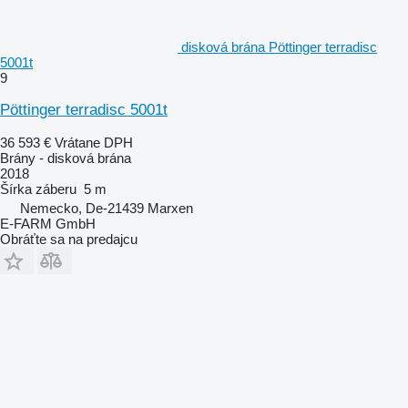
disková brána Pöttinger terradisc
5001t
9
Pöttinger terradisc 5001t
36 593 €
Vrátane DPH
Brány - disková brána
2018
Šírka záberu
5 m
Nemecko, De-21439 Marxen
E-FARM GmbH
Obráťte sa na predajcu