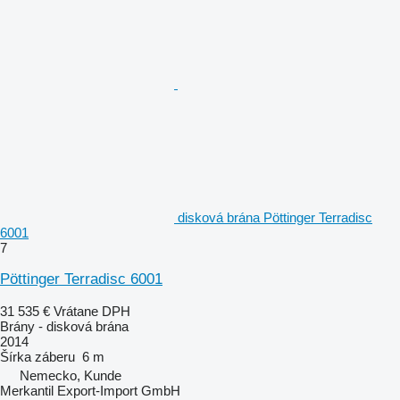
disková brána Pöttinger Terradisc
6001
7
Pöttinger Terradisc 6001
31 535 €
Vrátane DPH
Brány - disková brána
2014
Šírka záberu
6 m
Nemecko, Kunde
Merkantil Export-Import GmbH