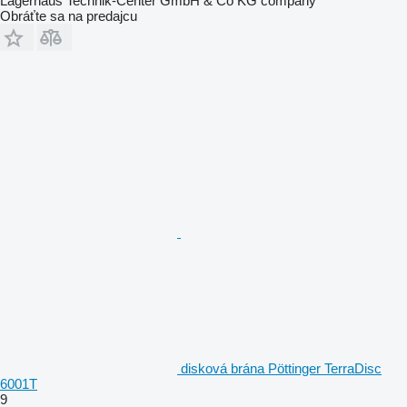
Lagerhaus Technik-Center GmbH & Co KG company
Obráťte sa na predajcu
disková brána Pöttinger TerraDisc
6001T
9