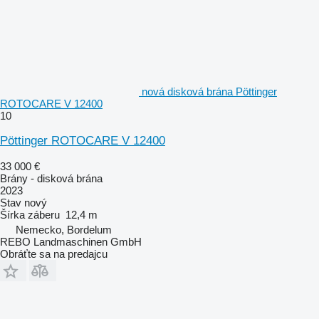
nová disková brána Pöttinger
ROTOCARE V 12400
10
Pöttinger ROTOCARE V 12400
33 000 €
Brány - disková brána
2023
Stav
nový
Šírka záberu
12,4 m
Nemecko, Bordelum
REBO Landmaschinen GmbH
Obráťte sa na predajcu