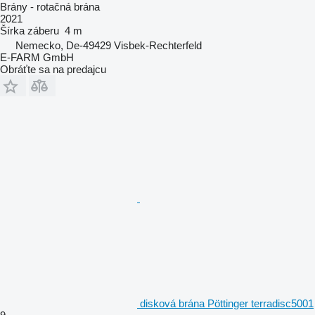
Brány - rotačná brána
2021
Šírka záberu
4 m
Nemecko, De-49429 Visbek-Rechterfeld
E-FARM GmbH
Obráťte sa na predajcu
disková brána Pöttinger terradisc5001