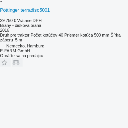
9
Pöttinger terradisc5001
29 750 €
Vrátane DPH
Brány - disková brána
2016
Druh
pre traktor
Počet kotúčov
40
Priemer kotúča
500 mm
Šírka
záberu
5 m
Nemecko, Hamburg
E-FARM GmbH
Obráťte sa na predajcu