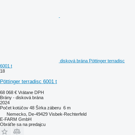
disková brána Pöttinger terradisc
6001 t
18
Pöttinger terradisc 6001 t
68 068 €
Vrátane DPH
Brány - disková brána
2024
Počet kotúčov
48
Šírka záberu
6 m
Nemecko, De-49429 Visbek-Rechterfeld
E-FARM GmbH
Obráťte sa na predajcu