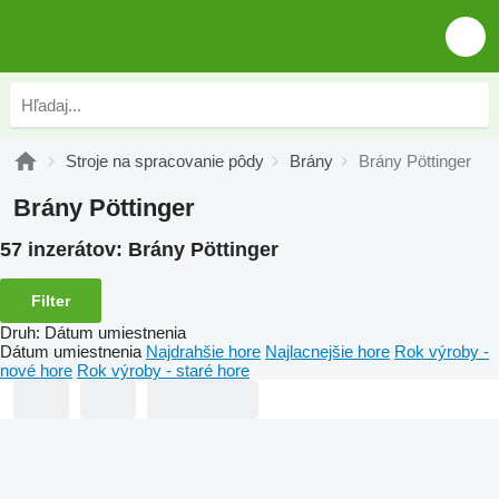
Stroje na spracovanie pôdy
Brány
Brány Pöttinger
Brány Pöttinger
57 inzerátov:
Brány Pöttinger
Filter
Druh
:
Dátum umiestnenia
Dátum umiestnenia
Najdrahšie hore
Najlacnejšie hore
Rok výroby -
nové hore
Rok výroby - staré hore