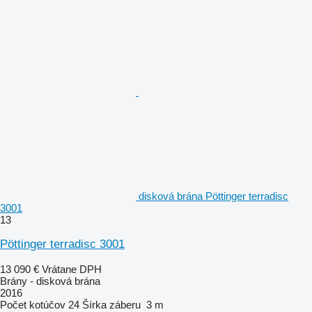
disková brána Pöttinger terradisc
3001
13
Pöttinger terradisc 3001
13 090 €
Vrátane DPH
Brány - disková brána
2016
Počet kotúčov
24
Šírka záberu
3 m