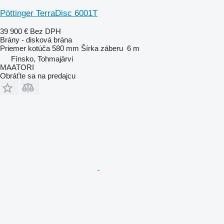
Pöttinger TerraDisc 6001T
39 900 €
Bez DPH
Brány - disková brána
Priemer kotúča
580 mm
Šírka záberu
6 m
Fínsko, Tohmajärvi
MAATORI
Obráťte sa na predajcu