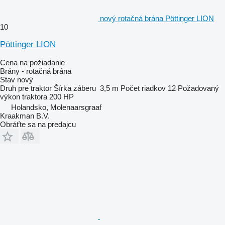
nový rotačná brána Pöttinger LION
10
Pöttinger LION
Cena na požiadanie
Brány - rotačná brána
Stav
nový
Druh
pre traktor
Šírka záberu
3,5 m
Počet riadkov
12
Požadovaný
výkon traktora
200 HP
Holandsko, Molenaarsgraaf
Kraakman B.V.
Obráťte sa na predajcu