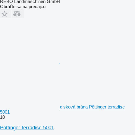
REBO Landmaschinen GmbH
Obráťte sa na predajcu
disková brána Pöttinger terradisc
5001
10
Pöttinger terradisc 5001