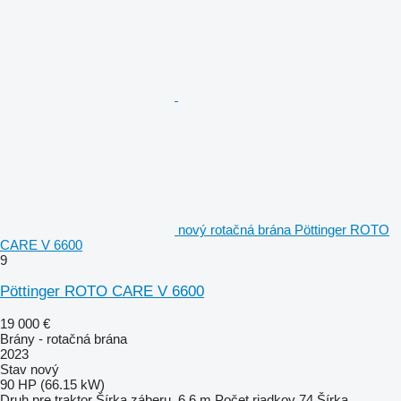
nový rotačná brána Pöttinger ROTO
CARE V 6600
9
Pöttinger ROTO CARE V 6600
19 000 €
Brány - rotačná brána
2023
Stav
nový
90 HP (66.15 kW)
Druh
pre traktor
Šírka záberu
6,6 m
Počet riadkov
74
Šírka