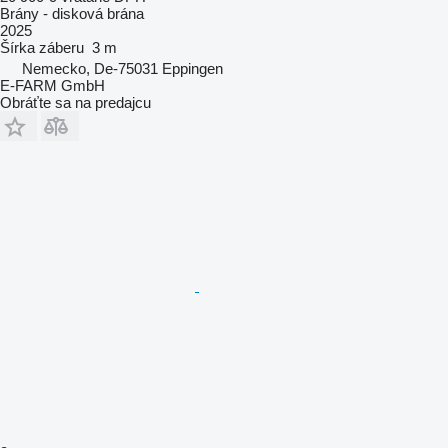
Brány - disková brána
2025
Šírka záberu
3 m
Nemecko, De-75031 Eppingen
E-FARM GmbH
Obráťte sa na predajcu