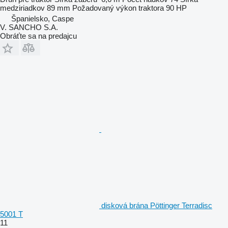
medziriadkov
89 mm
Požadovaný výkon traktora
90 HP
Španielsko, Caspe
V. SANCHO S.A.
Obráťte sa na predajcu
disková brána Pöttinger Terradisc
5001 T
11