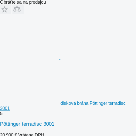
Obráťte sa na predajcu
disková brána Pöttinger terradisc
3001
5
Pöttinger terradisc 3001
20 900 €
Vrátane DPH