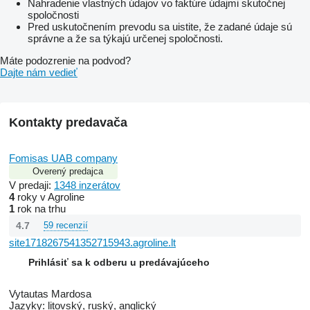
Nahradenie vlastných údajov vo faktúre údajmi skutočnej
spoločnosti
Pred uskutočnením prevodu sa uistite, že zadané údaje sú
správne a že sa týkajú určenej spoločnosti.
Máte podozrenie na podvod?
Dajte nám vedieť
Kontakty predavača
Fomisas UAB company
Overený predajca
V predaji:
1348 inzerátov
4
roky v Agroline
1
rok na trhu
4.7
59 recenzií
site1718267541352715943.agroline.lt
Prihlásiť sa k odberu u predávajúceho
Vytautas Mardosa
Jazyky:
litovský, ruský, anglický