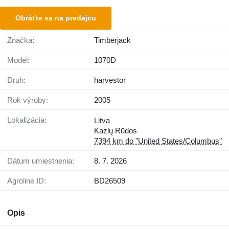
Obráťte sa na predajcu
Značka:
Timberjack
Model:
1070D
Druh:
harvestor
Rok výroby:
2005
Lokalizácia:
Litva
Kazlų Rūdos
7394 km do "United States/Columbus"
Dátum umiestnenia:
8. 7. 2026
Agroline ID:
BD26509
Opis