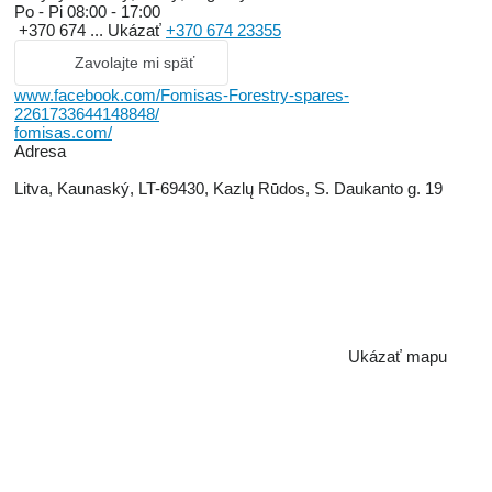
Po - Pi
08:00 - 17:00
+370 674 ...
Ukázať
+370 674 23355
Zavolajte mi späť
www.facebook.com/Fomisas-Forestry-spares-
2261733644148848/
fomisas.com/
Adresa
Litva, Kaunaský, LT-69430, Kazlų Rūdos, S. Daukanto g. 19
Ukázať mapu