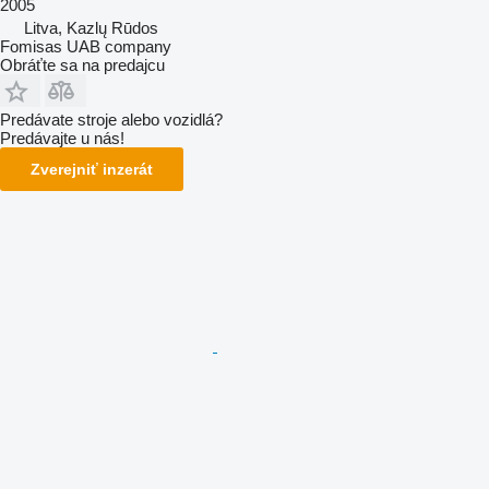
2005
Litva, Kazlų Rūdos
Fomisas UAB company
Obráťte sa na predajcu
Predávate stroje alebo vozidlá?
Predávajte u nás!
Zverejniť inzerát