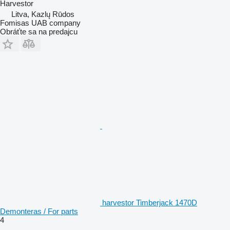
Harvestor
Litva, Kazlų Rūdos
Fomisas UAB company
Obráťte sa na predajcu
harvestor Timberjack 1470D
Demonteras / For parts
4