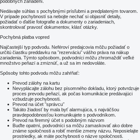
podobných zariadení.
Nedávajte súhlas s pochybnými prísľubmi a predplateným tovarom.
V prípade pochybností sa nebojte nechať si objasniť detaily,
požiadať o ďalšie fotografie a dokumenty o zariadeniach,
skontrolovať pravosť dokumentov, klásť otázky.
Pochybná platba vopred
Najčastejší typ podvodu. Neféroví predajcovia môžu požiadať o
určitú čiastku preddavku na "rezerváciu" vášho práva na nákup
zariadenia. Týmto spôsobom, podvodníci môžu zhromaždiť veľké
množstvo peňazí a zmiznúť, a už sa im nedovoláte.
Spôsoby tohto podvodu môžu zahŕňať:
Prevod zálohy na kartu
Nevyplácajte zálohu bez písomného dokladu, ktorý potvrdzuje
proces prevodu peňazí, ak počas komunikácie predávajúci
vzbudzuje pochybnosti.
Prevod na účet "správcu"
Takáto žiadosť by mala byť alarmujúca, s najväčšou
pravdepodobnosťou komunikujete s podvodníkom.
Prevod na firemný účet s podobným názvom
Buďte opatrní, podvodníci sa môžu zamaskovať ako dobre
známe spoločnosti a robiť menšie zmeny názvu. Neposielajte
prostriedky, ak máte pochybnosti o názve spoločnosti.