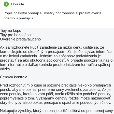
Dôležité
Popis poskytol predajca. Všetky podrobnosti si prosím overte
priamo u predajcu.
Tipy na kúpu
Tipy pre bezpečnosť
Overenie predávajúceho
Ak sa rozhodnete kúpiť zariadenie za nízku cenu, uistite sa, že
komunikujete so skutočným predajcom. Zistite čo najviac informácií
o majiteľovi zariadenia. Jedným zo spôsobov podvádzania je
predstaviť sa ako skutočná spoločnosť. V prípade podozrenia nás o
tom informujte o ďalšej kontrole prostredníctvom formulára spätnej
väzby.
Cenová kontrola
Pred rozhodnutím o kúpe si pozorne prečítajte niekoľko predajných
ponúk, aby ste poznali priemerné ceny zvoleného zariadenia. Ak je
cena ponuky, ktorá sa vám páči, oveľa nižšia ako podobné ponuky,
popremýšľajte o tom. Významný cenový rozdiel môže naznačovať
skryté chyby alebo pokus predajcu o spáchanie podvodných činov.
Nekupujte výrobky, ktorých cena je príliš odlišná od priemernej ceny