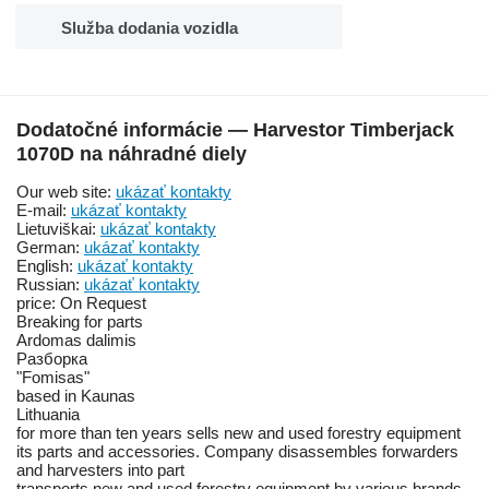
Služba dodania vozidla
Dodatočné informácie — Harvestor Timberjack
1070D na náhradné diely
Our web site:
ukázať kontakty
E-mail:
ukázať kontakty
Lietuviškai:
ukázať kontakty
German:
ukázať kontakty
English:
ukázať kontakty
Russian:
ukázať kontakty
price: On Request
Breaking for parts
Ardomas dalimis
Pазборка
"Fomisas"
based in Kaunas
Lithuania
for more than ten years sells new and used forestry equipment
its parts and accessories. Company disassembles forwarders
and harvesters into part
transports new and used forestry equipment by various brands