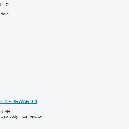
 LTD"
edajcu
AKE-4 FORWARD-4
0 UAH
vanie pôdy - kombinátor