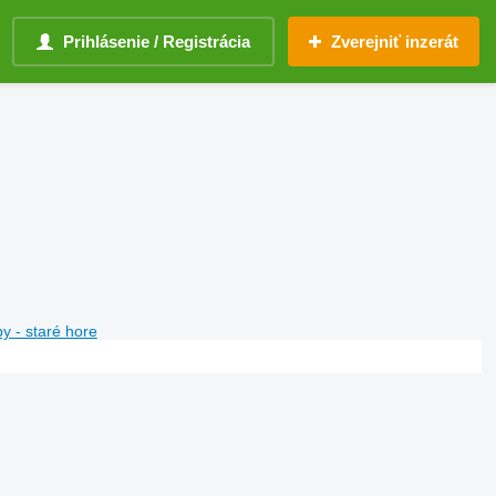
Prihlásenie / Registrácia
Zverejniť inzerát
y - staré hore