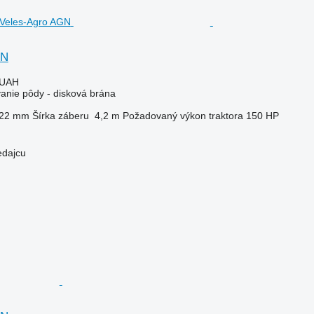
GN
 UAH
vanie pôdy - disková brána
22 mm
Šírka záberu
4,2 m
Požadovaný výkon traktora
150 HP
edajcu