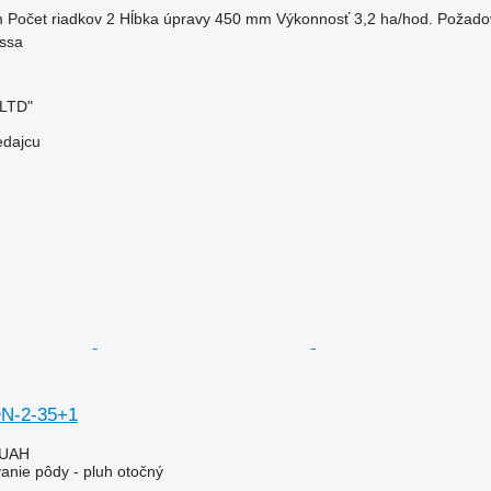
m
Počet riadkov
2
Hĺbka úpravy
450 mm
Výkonnosť
3,2 ha/hod.
Požadov
essa
 LTD"
edajcu
ON-2-35+1
 UAH
anie pôdy - pluh otočný