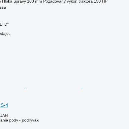
m
Hĺbka úpravy
100 mm
Požadovaný výkon traktora
150 HP
essa
 LTD"
edajcu
RS-4
 UAH
vanie pôdy - podrývák