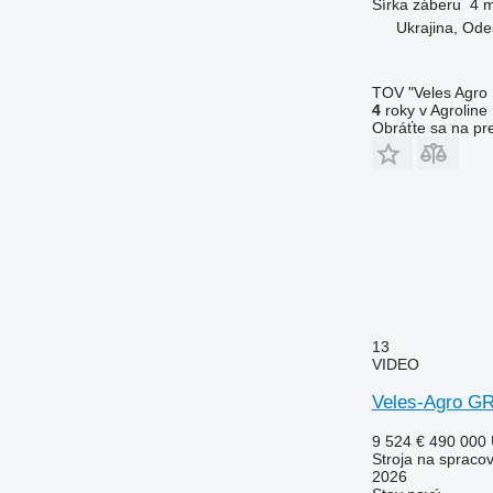
Šírka záberu
4 
Ukrajina, Od
TOV "Veles Agro
4
roky v Agroline
Obráťte sa na pr
13
VIDEO
Veles-Agro G
9 524 €
490 000
Stroja na spraco
2026