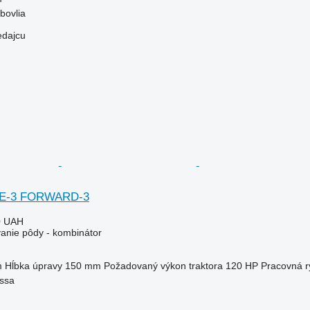
bovlia
edajcu
AKE-3 FORWARD-3
0 UAH
vanie pôdy - kombinátor
m
Hĺbka úpravy
150 mm
Požadovaný výkon traktora
120 HP
Pracovná r
essa