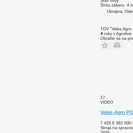
Stav
nový
Šírka záberu
4 
Ukrajina, Od
TOV "Veles Agro
4
roky v Agroline
Obráťte sa na pr
17
VIDEO
Veles-Agro P
7 425 €
382 000
Stroja na spracov
2026