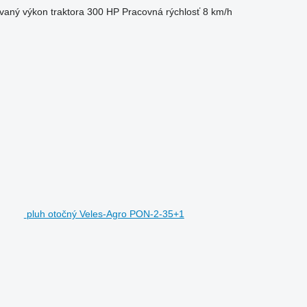
aný výkon traktora
300 HP
Pracovná rýchlosť
8 km/h
pluh otočný Veles-Agro PON-2-35+1