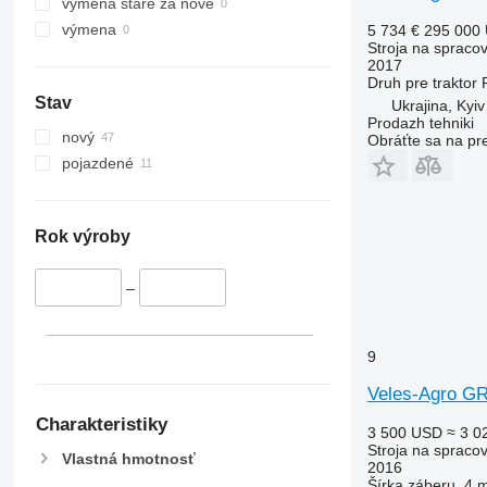
výmena staré za nové
výmena
5 734 €
295 000
Stroja na spraco
2017
Druh
pre traktor
Stav
Ukrajina, Kyiv
Prodazh tehniki
nový
Obráťte sa na pr
pojazdené
Rok výroby
–
9
Veles-Agro G
Charakteristiky
3 500 USD
≈ 3 0
Stroja na spraco
Vlastná hmotnosť
2016
Šírka záberu
4 