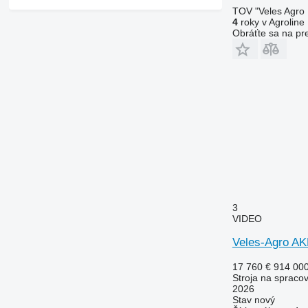
TOV "Veles Agro
4
roky v Agroline
Obráťte sa na pr
3
VIDEO
Veles-Agro 
17 760 €
914 00
Stroja na spraco
2026
Stav
nový