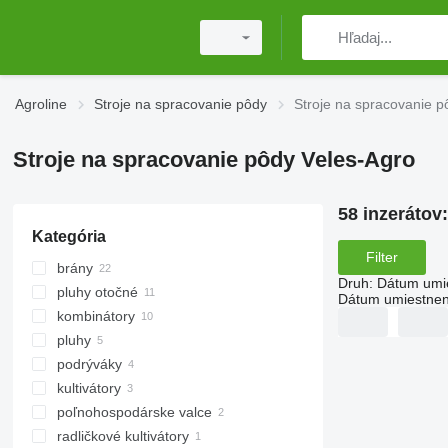
Agroline
Stroje na spracovanie pôdy
Stroje na spracovanie p
Stroje na spracovanie pôdy Veles-Agro
58 inzerátov
Kategória
Filter
brány
Druh
:
Dátum umi
pluhy otočné
diskové brány
Dátum umiestnen
kombinátory
rotáčne brany
pluhy
podrýváky
kultivátory
poľnohospodárske valce
radličkové kultivátory
sekacie valce