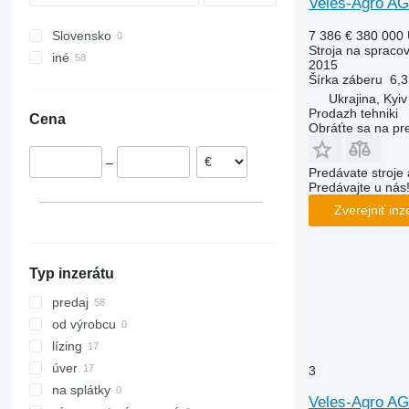
Veles-Agro A
Prolander
RG
Koralin
H-series
Terria
Star
Swift
7 386 €
380 000
Slovensko
Tbes
RN
Korund
Jolly
Sturmvogel
TopDown
Stroja na spraco
iné
Vari-Master
RS
Kristall
L-series
Super-Albatros
2015
Šírka záberu
6,
Ukrajina
RX
Opal
Presto
Supertaube
Ukrajina, Kyiv
TLD
Rubin
W-series
Prodazh tehniki
Cena
Smaragd
Obráťte sa na pr
VariDiamant
–
VariOpal
Predávate stroje 
Predávajte u nás
VariTansanit
Zverejniť inz
VariTitan
VarioPack
Zirkon
Typ inzerátu
predaj
od výrobcu
lízing
úver
3
na splátky
Veles-Agro A