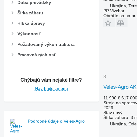
Doba prevádzky
Ukrajina, Tere
PP Vivchar
Šírka záberu
Obráťte sa na pr
Hĺbka úpravy
Výkonnosť
Požadovaný výkon traktora
Pracovná rýchlosť
8
Chýbajú vám nejaké filtre?
Veles-Agro 
Navrhnite zmenu
11 990 €
617 00
Stroja na spraco
2026
Stav
nový
Šírka záberu
3 
Podrobné údaje o Veles-Agro
Ukrajina, Od