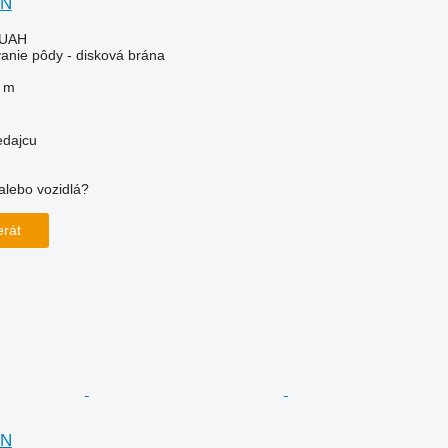
GN
 UAH
vanie pôdy - disková brána
3 m
edajcu
alebo vozidlá?
!
erát
GN