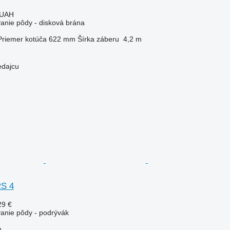
 UAH
vanie pôdy - disková brána
Priemer kotúča
622 mm
Šírka záberu
4,2 m
edajcu
RS 4
29 €
vanie pôdy - podrývák
m