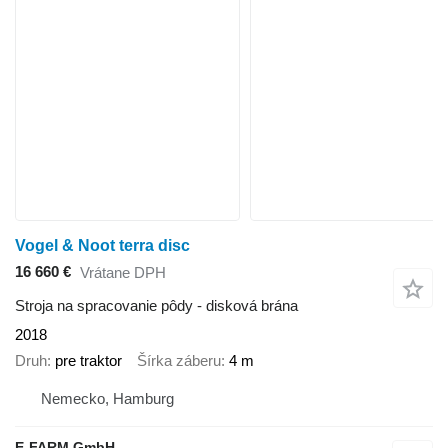
Vogel & Noot terra disc
16 660 €
Vrátane DPH
Stroja na spracovanie pôdy - disková brána
2018
Druh
pre traktor
Šírka záberu
4 m
Nemecko, Hamburg
E-FARM GmbH