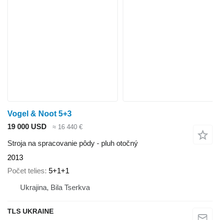
Vogel & Noot 5+3
19 000 USD
≈ 16 440 €
Stroja na spracovanie pôdy - pluh otočný
2013
Počet telies
5+1+1
Ukrajina, Bila Tserkva
TLS UKRAINE