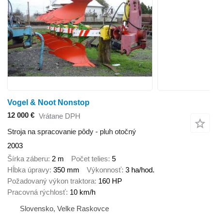
Vogel & Noot Nonstop
12 000 €
Vrátane DPH
Stroja na spracovanie pôdy - pluh otočný
2003
Šírka záberu
2 m
Počet telies
5
Hĺbka úpravy
350 mm
Výkonnosť
3 ha/hod.
Požadovaný výkon traktora
160 HP
Pracovná rýchlosť
10 km/h
Slovensko, Velke Raskovce