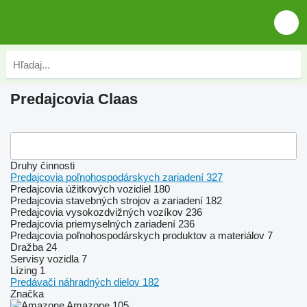
Predajcovia Claas
Druhy činnosti
Predajcovia poľnohospodárskych zariadení
327
Predajcovia úžitkových vozidiel
180
Predajcovia stavebných strojov a zariadení
182
Predajcovia vysokozdvižných vozíkov
236
Predajcovia priemyselných zariadení
236
Predajcovia poľnohospodárskych produktov a materiálov
7
Dražba
24
Servisy vozidla
7
Lízing
1
Predávači náhradných dielov
182
Značka
Amazone
105