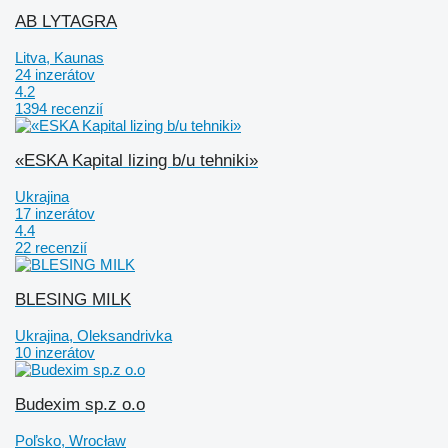
AB LYTAGRA
Litva, Kaunas
24 inzerátov
4.2
1394 recenzií
«ESKA Kapital lizing b/u tehniki»
Ukrajina
17 inzerátov
4.4
22 recenzií
BLESING MILK
Ukrajina, Oleksandrivka
10 inzerátov
Budexim sp.z o.o
Poľsko, Wrocław