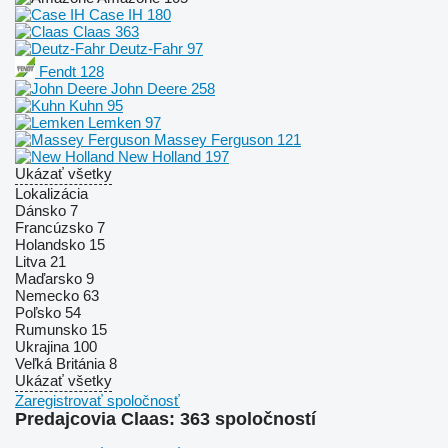
Case IH
180
Claas
363
Deutz-Fahr
97
Fendt
128
John Deere
258
Kuhn
95
Lemken
97
Massey Ferguson
121
New Holland
197
Ukázať všetky
Lokalizácia
Dánsko
7
Francúzsko
7
Holandsko
15
Litva
21
Maďarsko
9
Nemecko
63
Poľsko
54
Rumunsko
15
Ukrajina
100
Veľká Británia
8
Ukázať všetky
Zaregistrovať spoločnosť
Predajcovia Claas: 363 spoločností