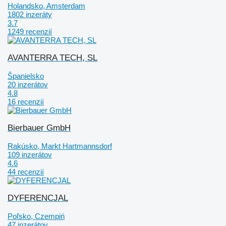
Holandsko, Amsterdam
1802 inzeráty
3.7
1249 recenzií
AVANTERRA TECH, SL
Španielsko
20 inzerátov
4.8
16 recenzií
Bierbauer GmbH
Rakúsko, Markt Hartmannsdorf
109 inzerátov
4.6
44 recenzií
DYFERENCJAL
Poľsko, Czempiń
47 inzerátov