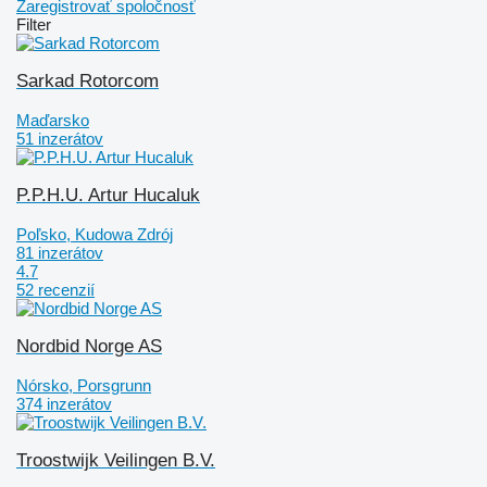
Zaregistrovať spoločnosť
Filter
Sarkad Rotorcom
Maďarsko
51 inzerátov
P.P.H.U. Artur Hucaluk
Poľsko, Kudowa Zdrój
81 inzerátov
4.7
52 recenzií
Nordbid Norge AS
Nórsko, Porsgrunn
374 inzerátov
Troostwijk Veilingen B.V.