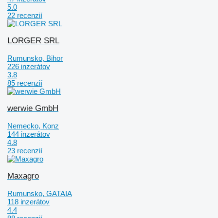
5.0
22 recenzií
LORGER SRL
Rumunsko, Bihor
226 inzerátov
3.8
85 recenzií
werwie GmbH
Nemecko, Konz
144 inzerátov
4.8
23 recenzií
Maxagro
Rumunsko, GATAIA
118 inzerátov
4.4