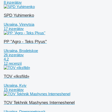
8 inzerátov
SPD Yuhimenko
Ukrajina, Vinnytsia
17 inzerátov
PP "Agro - Teks Plyus"
Ukrajina, Brodetskoe
26 inzerátov
4.2
12 recenzií
TOV «Iksfild»
Ukrajina, Kyiv
15 inzerátov
TOV Tekhnik Mashynes Interneshenel
Ukrajina, Dnepropetrovsk