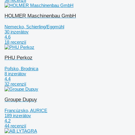
98 recenzií
HOLMER Maschinenbau GmbH
Nemecko, Schierling/Eggmühl
30 inzerátov
4.6
18 recenzií
PHU Perkoz
Poľsko, Brodnica
8 inzerátov
4.4
32 recenzií
Groupe Dupuy
Francúzsko, AURICE
189 inzerátov
4.2
44 recenzií