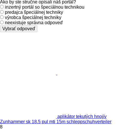
Ako by ste stručne opísali náš portál?
inzertný portál so špeciálnou technikou
predajca špeciálnej techniky
výrobca špeciálnej techniky
neexistuje správna odpoveď
Vybrať odpoveď
aplikátor tekutých hnojív
Zunhammer sk 18.5 pul mti 15m schleppschuhverteiler
8