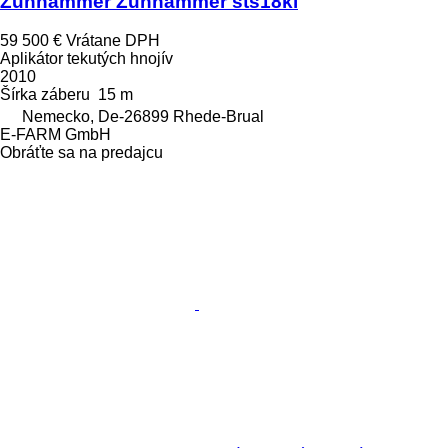
Zunhammer Zunhammer sts18kl
59 500 €
Vrátane DPH
Aplikátor tekutých hnojív
2010
Šírka záberu
15 m
Nemecko, De-26899 Rhede-Brual
E-FARM GmbH
Obráťte sa na predajcu