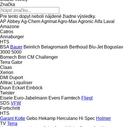
Značka
Pre tento dopyt neboli nájdené žiadne výsledky.
AP
Abbey
Ag-Chem
Agrimat
Agro-Max
Agronic
Alfa Laval
Amazone
Catros
Annaburger
HTS
BSA
Bauer
Beinlich
Belagromash
Berthoud
Blu-Jet
Boguslav
3000
5000
Bomech
Briri
CM
Challenger
Terra Gator
Claas
Xerion
DMI
Duport
Alltrac
Liquiliser
Duun
Eckart
Einböck
Twister
Eisele
Euro-Jabelmann
Evers
Farmtech
Fliegl
SDS
VFW
Fortschritt
HTS
Garant Kotte
Gebo
Hekamp
Herculano
Hi Spec
Holmer
TV
Terra