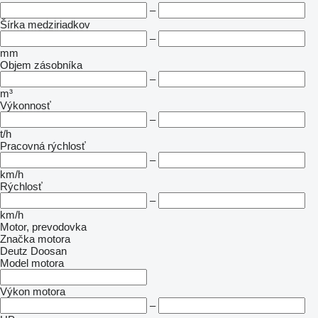
–
Šírka medziriadkov
–
mm
Objem zásobníka
–
m³
Výkonnosť
–
t/h
Pracovná rýchlosť
–
km/h
Rýchlosť
–
km/h
Motor, prevodovka
Značka motora
Deutz
Doosan
Model motora
Výkon motora
–