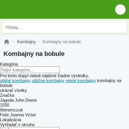
Kombajny
Kombajny na bobule
Kombajny na bobule
Kategória
Pre tento dopyt neboli nájdené žiadne výsledky.
obilné kombajny
silážne kombajny
repné kombajny
kombajny na
bobule
ukázať všetky
Značka
Jagoda
John Deere
1550
Weremczuk
Felix
Joanna
Victor
Lokalizácia
Vyhľadať v okruhu