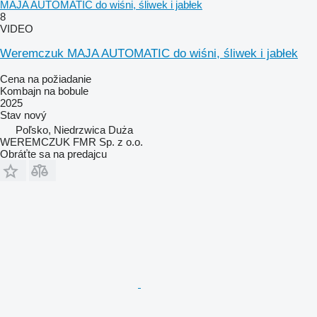
MAJA AUTOMATIC do wiśni, śliwek i jabłek
8
VIDEO
Weremczuk MAJA AUTOMATIC do wiśni, śliwek i jabłek
Cena na požiadanie
Kombajn na bobule
2025
Stav
nový
Poľsko, Niedrzwica Duża
WEREMCZUK FMR Sp. z o.o.
Obráťte sa na predajcu