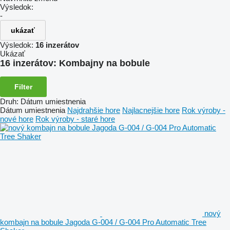
Výsledok:
-
ukázať
Výsledok:
16 inzerátov
Ukázať
16 inzerátov:
Kombajny na bobule
Filter
Druh
:
Dátum umiestnenia
Dátum umiestnenia
Najdrahšie hore
Najlacnejšie hore
Rok výroby -
nové hore
Rok výroby - staré hore
nový
kombajn na bobule Jagoda G-004 / G-004 Pro Automatic Tree