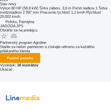
Stav
nový
Výkon
80 HP (58.8 kW)
Šírka záberu
3,6 m
Počet riadkov
1
Šírka
medziriadkov
2 997 mm
Pracovná rýchlosť
1,2 km/h
Rýchlosť
20,002 km/h
Poľsko, Pamiętna
JAGODA JPS
Obráťte sa na predajcu
Partnerský program Agroline
Staňte sa našim partnerom a získajte odmenu za každého
prilákaného klienta
Pozrieť ponuku
Výsledok:
16 inzerátov
Ukázať