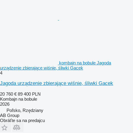
kombajn na bobule Jagoda
urządzenie zbierające wiśnie, śliwki Gacek
4
Jagoda urządzenie zbierające wiśnie, śliwki Gacek
20 760 €
89 400 PLN
Kombajn na bobule
2026
Poľsko, Rzędziany
AB Group
Obráťte sa na predajcu