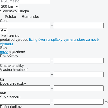
Slovensko
Európa
Poľsko
Rumunsko
Cena
–
Typ inzerátu
predaj
od výrobcu
lízing
úver
na splátky
výmena staré za nové
výmena
Stav
nový
pojazdené
Rok výroby
–
Charakteristiky
Vlastná hmotnosť
–
kg
Doba prevádzky
–
m/h
Šírka záberu
–
m
Počet riadkov