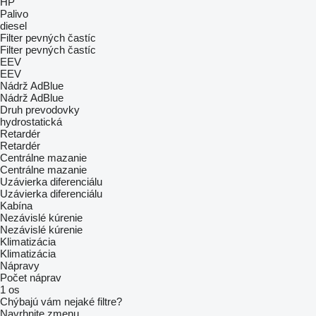
HP
Palivo
diesel
Filter pevných častíc
Filter pevných častíc
EEV
EEV
Nádrž AdBlue
Nádrž AdBlue
Druh prevodovky
hydrostatická
Retardér
Retardér
Centrálne mazanie
Centrálne mazanie
Uzávierka diferenciálu
Uzávierka diferenciálu
Kabína
Nezávislé kúrenie
Nezávislé kúrenie
Klimatizácia
Klimatizácia
Nápravy
Počet náprav
1 os
Chýbajú vám nejaké filtre?
Navrhnite zmenu