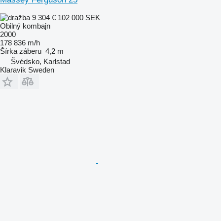
9 304 €
102 000 SEK
Obilný kombajn
2000
178 836 m/h
Šírka záberu
4,2 m
Švédsko, Karlstad
Klaravik Sweden