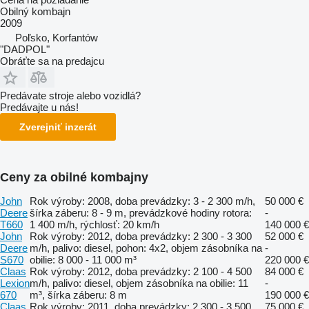
Obilný kombajn
2009
Poľsko, Korfantów
"DADPOL"
Obráťte sa na predajcu
Predávate stroje alebo vozidlá?
Predávajte u nás!
Zverejniť inzerát
Ceny za obilné kombajny
John
Rok výroby: 2008, doba prevádzky: 3 - 2 300 m/h,
50 000 €
Deere
šírka záberu: 8 - 9 m, prevádzkové hodiny rotora:
-
T660
1 400 m/h, rýchlosť: 20 km/h
140 000 €
John
Rok výroby: 2012, doba prevádzky: 2 300 - 3 300
52 000 €
Deere
m/h, palivo: diesel, pohon: 4x2, objem zásobníka na
-
S670
obilie: 8 000 - 11 000 m³
220 000 €
Claas
Rok výroby: 2012, doba prevádzky: 2 100 - 4 500
84 000 €
Lexion
m/h, palivo: diesel, objem zásobníka na obilie: 11
-
670
m³, šírka záberu: 8 m
190 000 €
Claas
Rok výroby: 2011, doba prevádzky: 2 300 - 3 500
75 000 €