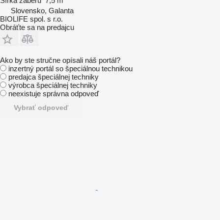
Šírka záberu
7,5 m
Slovensko, Galanta
BIOLIFE spol. s r.o.
Obráťte sa na predajcu
Ako by ste stručne opísali náš portál?
inzertný portál so špeciálnou technikou
predajca špeciálnej techniky
výrobca špeciálnej techniky
neexistuje správna odpoveď
Vybrať odpoveď