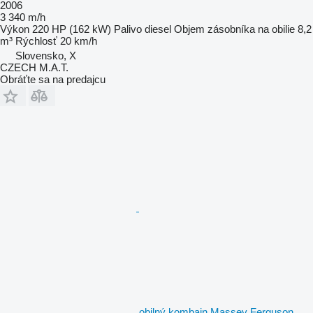
2006
3 340 m/h
Výkon
220 HP (162 kW)
Palivo
diesel
Objem zásobníka na obilie
8,2
m³
Rýchlosť
20 km/h
Slovensko, X
CZECH M.A.T.
Obráťte sa na predajcu
obilný kombajn Massey Ferguson