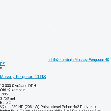
obilný kombajn Massey Ferguson 40
RS
8
Massey Ferguson 40 RS
13 000 €
Vrátane DPH
Obilný kombajn
1995
3 750 m/h
Euro 2
Výkon
280 HP (206 kW)
Palivo
diesel
Pohon
4x2
Podvozok
hydraulická
Objem zásobníka na obilie
5 m³
Šírka záberu
6 m