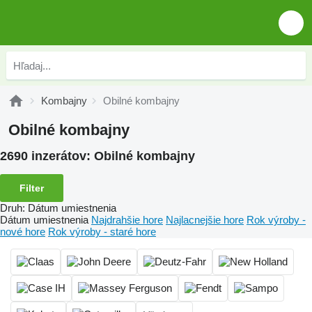
Kombajny
Obilné kombajny
Obilné kombajny
2690 inzerátov:
Obilné kombajny
Filter
Druh
:
Dátum umiestnenia
Dátum umiestnenia
Najdrahšie hore
Najlacnejšie hore
Rok výroby -
nové hore
Rok výroby - staré hore