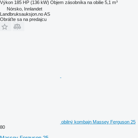
Výkon
185 HP (136 kW)
Objem zásobníka na obilie
5,1 m³
Nórsko, Innlandet
Landbruksauksjon.no AS
Obráťte sa na predajcu
obilný kombajn Massey Ferguson 25
80
Massey Ferguson 25