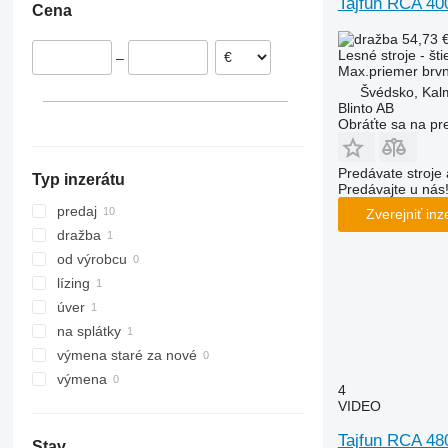
Tajfun RCA 40
Cena
Česko
54,73 
Švédsko
Lesné stroje - št
–
Rumunsko
Max.priemer brv
Švédsko, Kal
Blinto AB
Obráťte sa na pr
Predávate stroje 
Typ inzerátu
Predávajte u nás
predaj
Zverejniť inz
dražba
od výrobcu
lízing
úver
na splátky
výmena staré za nové
výmena
4
VIDEO
Tajfun RCA 4
Stav