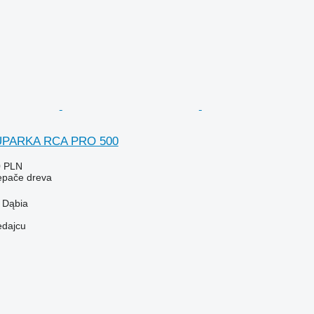
ŁUPARKA RCA PRO 500
0 PLN
iepače dreva
 Dąbia
edajcu