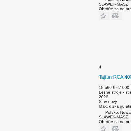
SLAWEK-MASZ
Obráťte sa na pr
4
Tajfun RCA 4
15 560 €
67 000
Lesné stroje - št
2026
Stav
nový
Max. dĺžka guľati
Poľsko, Nowa
SLAWEK-MASZ
Obráťte sa na pr