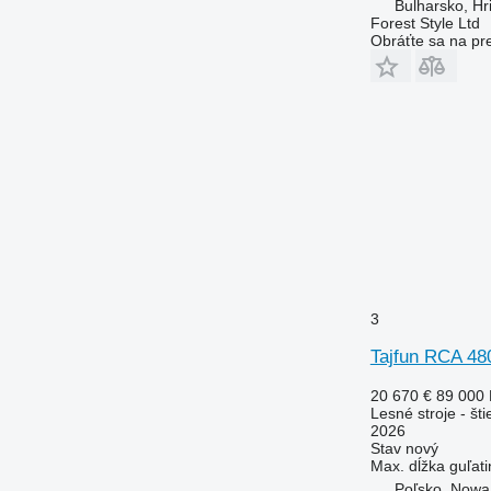
Bulharsko, Hr
Forest Style Ltd
Obráťte sa na pr
3
Tajfun RCA 4
20 670 €
89 000
Lesné stroje - št
2026
Stav
nový
Max. dĺžka guľati
Poľsko, Nowa