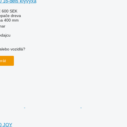
0 16-dels klyvyxa
€
600 SEK
iepače dreva
na
400 mm
mar
edajcu
alebo vozidlá?
!
erát
80 JOY