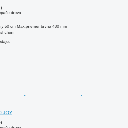
H
iepače dreva
ny
50 cm
Max.priemer brvna
480 mm
ishcheni
edajcu
00 JOY
H
iepače dreva