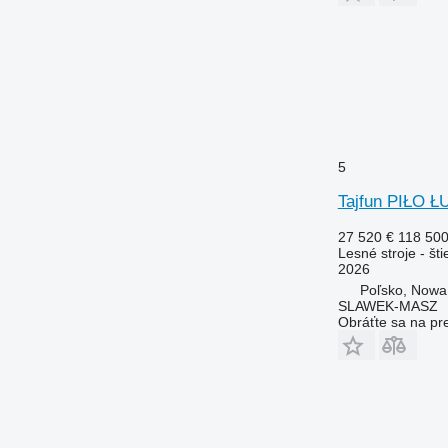
5
Tajfun PIŁO 
27 520 €
118 50
Lesné stroje - št
2026
Poľsko, Nowa
SLAWEK-MASZ
Obráťte sa na pr