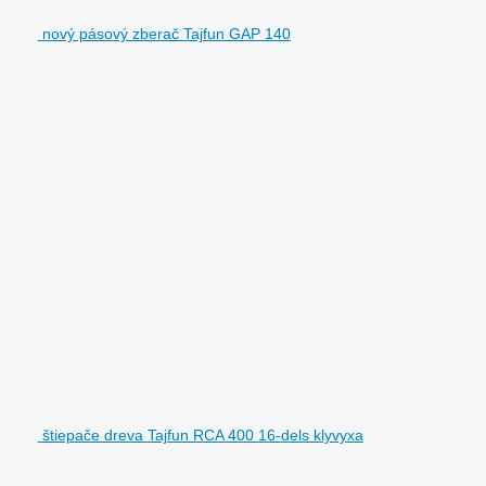
nový pásový zberač Tajfun GAP 140
štiepače dreva Tajfun RCA 400 16-dels klyvyxa