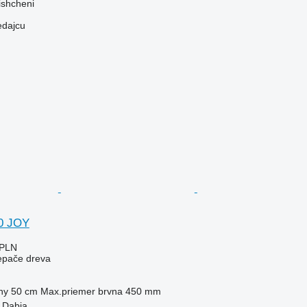
ishcheni
edajcu
80 JOY
 PLN
iepače dreva
ny
50 cm
Max.priemer brvna
450 mm
 Dąbia