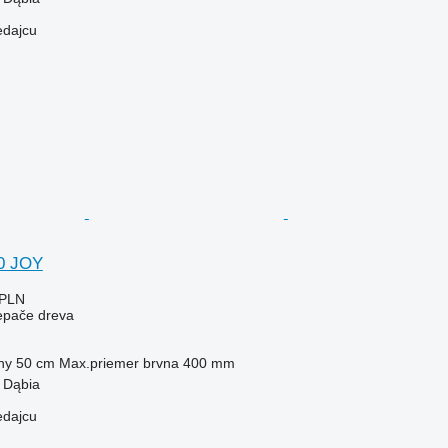
edajcu
00 JOY
 PLN
iepače dreva
ny
50 cm
Max.priemer brvna
400 mm
 Dąbia
edajcu