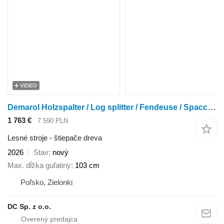
VIDEO
Demarol Holzspalter / Log splitter / Fendeuse / Spaccalegna
1 763 €
7 590 PLN
Lesné stroje - štiepače dreva
2026
Stav
nový
Max. dĺžka guľatiny
103 cm
Poľsko, Zielonki
DC Sp. z o.o.