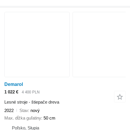
Demarol
1 022 €
4 400 PLN
Lesné stroje - štiepače dreva
2022
Stav
nový
Max. dĺžka guľatiny
50 cm
Poľsko, Słupia