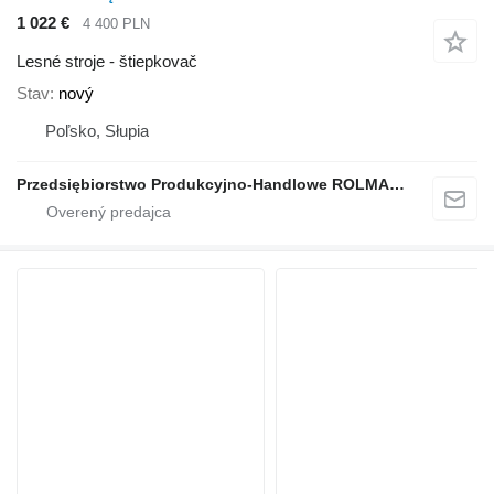
1 022 €
4 400 PLN
Lesné stroje - štiepkovač
Stav
nový
Poľsko, Słupia
Przedsiębiorstwo Produkcyjno-Handlowe ROLMAPOL Marcin Dziekan