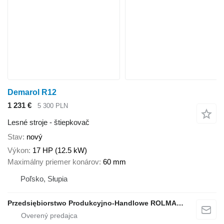
Demarol R12
1 231 €
5 300 PLN
Lesné stroje - štiepkovač
Stav
nový
Výkon
17 HP (12.5 kW)
Maximálny priemer konárov
60 mm
Poľsko, Słupia
Przedsiębiorstwo Produkcyjno-Handlowe ROLMAPOL Marcin Dziekan