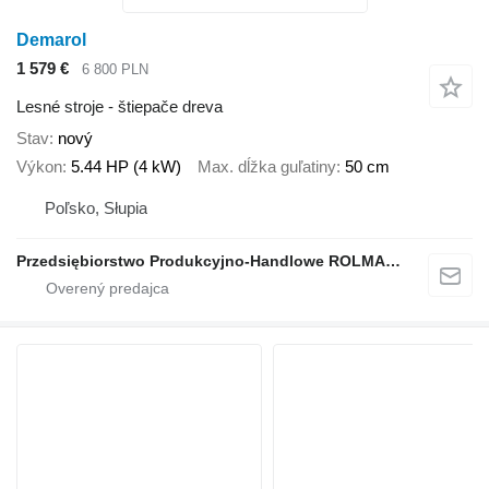
Demarol
1 579 €
6 800 PLN
Lesné stroje - štiepače dreva
Stav
nový
Výkon
5.44 HP (4 kW)
Max. dĺžka guľatiny
50 cm
Poľsko, Słupia
Przedsiębiorstwo Produkcyjno-Handlowe ROLMAPOL Marcin Dziekan