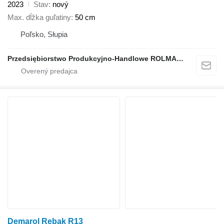
2023
Stav
nový
Max. dĺžka guľatiny
50 cm
Poľsko, Słupia
Przedsiębiorstwo Produkcyjno-Handlowe ROLMAPOL Marcin Dziekan
Demarol Rębak R13