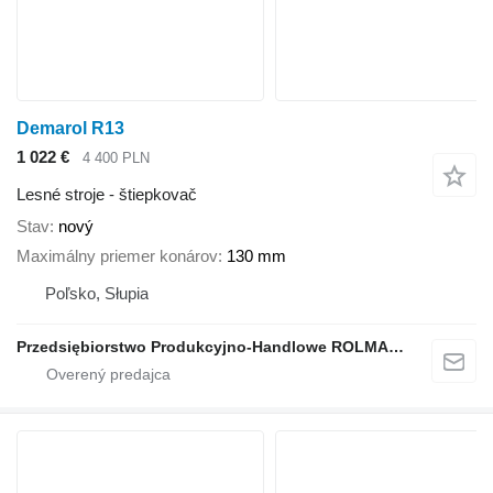
Demarol R13
1 022 €
4 400 PLN
Lesné stroje - štiepkovač
Stav
nový
Maximálny priemer konárov
130 mm
Poľsko, Słupia
Przedsiębiorstwo Produkcyjno-Handlowe ROLMAPOL Marcin Dziekan