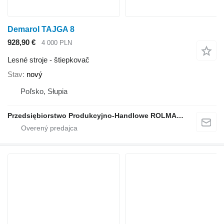
Demarol TAJGA 8
928,90 €
4 000 PLN
Lesné stroje - štiepkovač
Stav
nový
Poľsko, Słupia
Przedsiębiorstwo Produkcyjno-Handlowe ROLMAPOL Marcin Dziekan