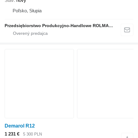
Stav
nový
Poľsko, Słupia
Przedsiębiorstwo Produkcyjno-Handlowe ROLMAPOL Marcin Dziekan
Demarol R12
1 231 €
5 300 PLN