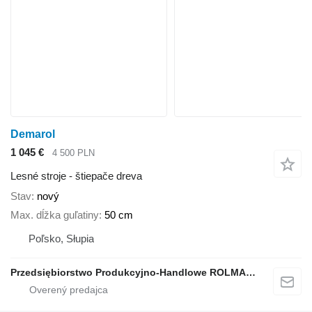
Demarol
1 045 €
4 500 PLN
Lesné stroje - štiepače dreva
Stav
nový
Max. dĺžka guľatiny
50 cm
Poľsko, Słupia
Przedsiębiorstwo Produkcyjno-Handlowe ROLMAPOL Marcin Dziekan