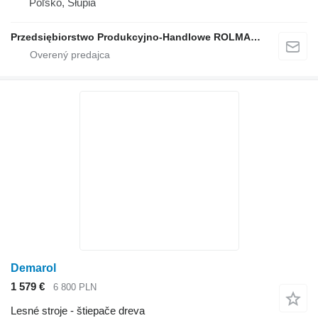
Poľsko, Słupia
Przedsiębiorstwo Produkcyjno-Handlowe ROLMAPOL Marcin Dziekan
Demarol
1 579 €
6 800 PLN
Lesné stroje - štiepače dreva