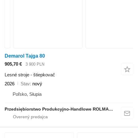
Demarol Tajga 80
905,70 €
3 900 PLN
Lesné stroje - štiepkovač
2026
Stav
nový
Poľsko, Słupia
Przedsiębiorstwo Produkcyjno-Handlowe ROLMAPOL Marcin Dziekan