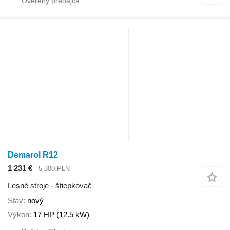
Demarol R12
1 231 €
5 300 PLN
Lesné stroje - štiepkovač
Stav
nový
Výkon
17 HP (12.5 kW)