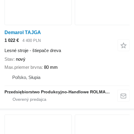
Demarol TAJGA
1 022 €
4 400 PLN
Lesné stroje - štiepače dreva
Stav
nový
Max.priemer brvna
80 mm
Poľsko, Słupia
Przedsiębiorstwo Produkcyjno-Handlowe ROLMAPOL Marcin Dziekan