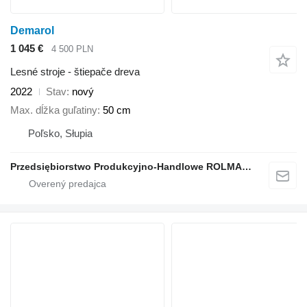
Demarol
1 045 €
4 500 PLN
Lesné stroje - štiepače dreva
2022
Stav
nový
Max. dĺžka guľatiny
50 cm
Poľsko, Słupia
Przedsiębiorstwo Produkcyjno-Handlowe ROLMAPOL Marcin Dziekan