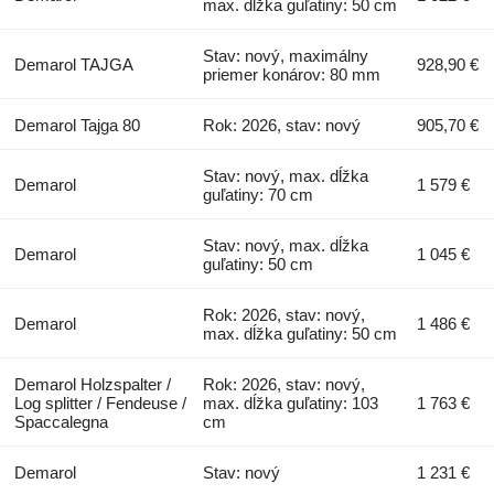
max. dĺžka guľatiny: 50 cm
Stav: nový, maximálny
Demarol TAJGA
928,90 €
priemer konárov: 80 mm
Demarol Tajga 80
Rok: 2026, stav: nový
905,70 €
Stav: nový, max. dĺžka
Demarol
1 579 €
guľatiny: 70 cm
Stav: nový, max. dĺžka
Demarol
1 045 €
guľatiny: 50 cm
Rok: 2026, stav: nový,
Demarol
1 486 €
max. dĺžka guľatiny: 50 cm
Demarol Holzspalter /
Rok: 2026, stav: nový,
Log splitter / Fendeuse /
max. dĺžka guľatiny: 103
1 763 €
Spaccalegna
cm
Demarol
Stav: nový
1 231 €