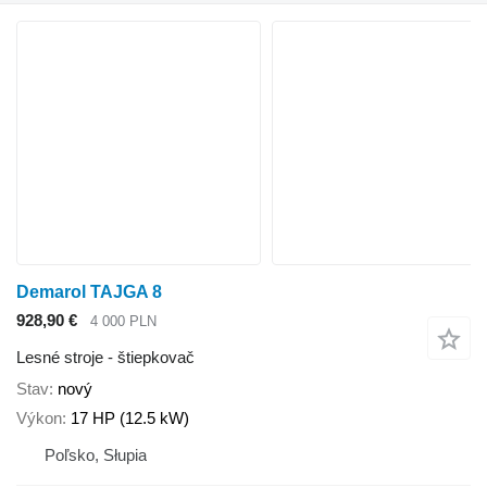
Demarol TAJGA 8
928,90 €
4 000 PLN
Lesné stroje - štiepkovač
Stav
nový
Výkon
17 HP (12.5 kW)
Poľsko, Słupia