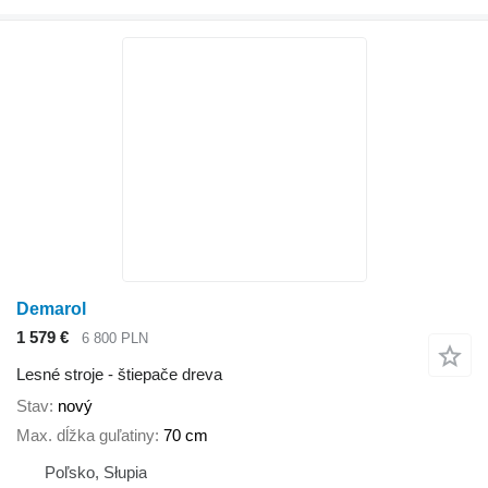
Demarol
1 579 €
6 800 PLN
Lesné stroje - štiepače dreva
Stav
nový
Max. dĺžka guľatiny
70 cm
Poľsko, Słupia