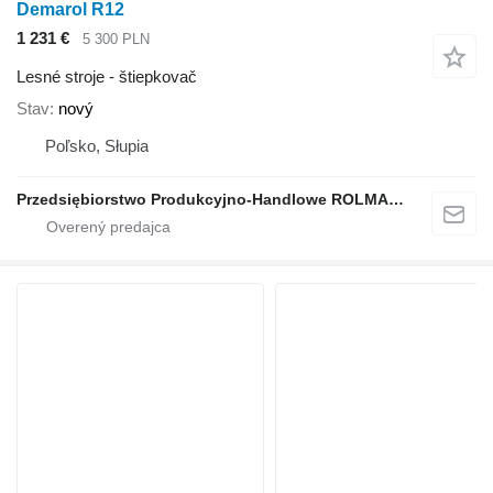
Demarol R12
1 231 €
5 300 PLN
Lesné stroje - štiepkovač
Stav
nový
Poľsko, Słupia
Przedsiębiorstwo Produkcyjno-Handlowe ROLMAPOL Marcin Dziekan