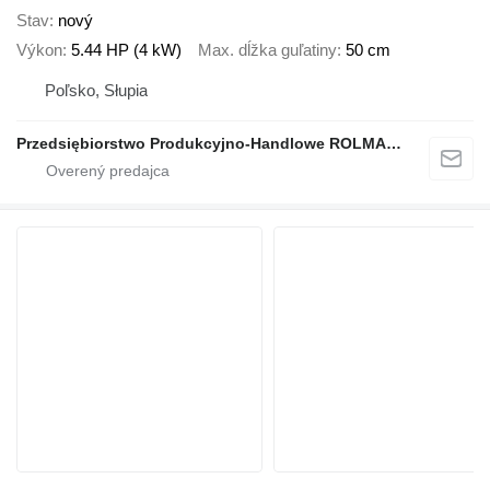
Stav
nový
Výkon
5.44 HP (4 kW)
Max. dĺžka guľatiny
50 cm
Poľsko, Słupia
Przedsiębiorstwo Produkcyjno-Handlowe ROLMAPOL Marcin Dziekan