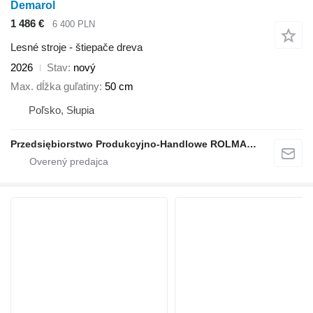
Demarol
1 486 €
6 400 PLN
Lesné stroje - štiepače dreva
2026
Stav
nový
Max. dĺžka guľatiny
50 cm
Poľsko, Słupia
Przedsiębiorstwo Produkcyjno-Handlowe ROLMAPOL Marcin Dziekan