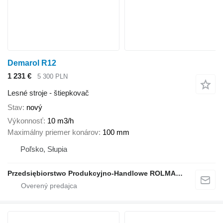
Demarol R12
1 231 €
5 300 PLN
Lesné stroje - štiepkovač
Stav
nový
Výkonnosť
10 m3/h
Maximálny priemer konárov
100 mm
Poľsko, Słupia
Przedsiębiorstwo Produkcyjno-Handlowe ROLMAPOL Marcin Dziekan