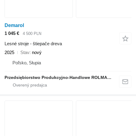
Demarol
1 045 €
4 500 PLN
Lesné stroje - štiepače dreva
2025
Stav
nový
Poľsko, Słupia
Przedsiębiorstwo Produkcyjno-Handlowe ROLMAPOL Marcin Dziekan