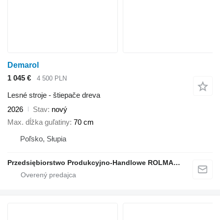
Demarol
1 045 €
4 500 PLN
Lesné stroje - štiepače dreva
2026
Stav
nový
Max. dĺžka guľatiny
70 cm
Poľsko, Słupia
Przedsiębiorstwo Produkcyjno-Handlowe ROLMAPOL Marcin Dziekan