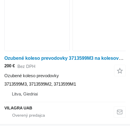
Ozubené koleso prevodovky 3713599M3 na kolesového traktora Massey Ferguson 3050,3055,3065,3070,3075,3080,3090,3095,3115,3120,3125,6110,6120,6130,6140,6150,6160,6170,6180,6190
200 €
Bez DPH
Ozubené koleso prevodovky
3713599M3, 3713599M2, 3713599M1
Litva, Giedriai
VILAGRA UAB