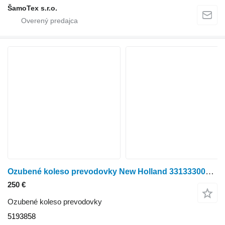
ŠamoTex s.r.o.
Ozubené koleso prevodovky New Holland 331333000-WET DIFF & 4WD ENGAGE CLT 5193858 na kolesového traktora New Holland
250 €
Ozubené koleso prevodovky
5193858