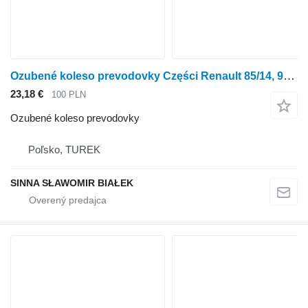
Ozubené koleso prevodovky Części Renault 85/14, 95/14, 110/14 - tryby, synchronizatory, po na kolesového traktora Renault 85/14, 95/14, 110/14
23,18 €
100 PLN
Ozubené koleso prevodovky
Poľsko, TUREK
SINNA SŁAWOMIR BIAŁEK