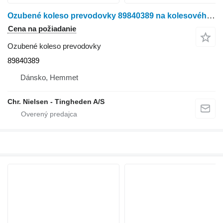
Ozubené koleso prevodovky 89840389 na kolesového traktora New Holland 8870
Cena na požiadanie
Ozubené koleso prevodovky
89840389
Dánsko, Hemmet
Chr. Nielsen - Tingheden A/S