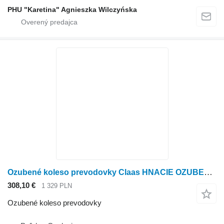
PHU "Karetina" Agnieszka Wilczyńska
Ozubené koleso prevodovky Claas HNACIE OZUBENÉ ČASŤ Lexion 580 0007703350 (Rozdeľovacie ozubené koleso) na obilného kombajna Claas Lexion 580
308,10 €
1 329 PLN
Ozubené koleso prevodovky