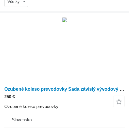
Všetky
Ozubené koleso prevodovky Sada závislý vývodový hriadeľ - kardan cez rýchlos na kolesového traktora Zetor Crystal
250 €
Ozubené koleso prevodovky
Slovensko