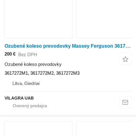
Ozubené koleso prevodovky Massey Ferguson 3617272M1 na kolesového traktora Massey Ferguson 3645,3635,3655,3670,3690,8150,8110,8120,8130,8140,8160
200 €
Bez DPH
Ozubené koleso prevodovky
3617272M1, 3617272M2, 3617272M3
Litva, Giedriai
VILAGRA UAB