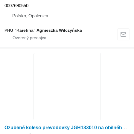
0007690550
Poľsko, Opalenica
PHU "Karetina" Agnieszka Wilczyńska
Ozubené koleso prevodovky JGH133010 na obilného kombajna John Deere