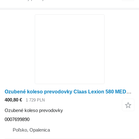
Ozubené koleso prevodovky Claas Lexion 580 MEDZIPREVODOVKA 0007699890 (Rozdeľovacia prevodovka na obilného kombajna Claas Lexion 580
400,80 €
1 729 PLN
Ozubené koleso prevodovky
0007699890
Poľsko, Opalenica