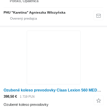
Poľsko, Opalenica
PHU "Karetina" Agnieszka Wilczyńska
Ozubené koleso prevodovky Claas Lexion 560 MEDZIPREVODOVKA 0007690550 (Motor c13, c10, c9; prevodovka na obilného kombajna Claas Lexion 560
398,50 €
1 719 PLN
Ozubené koleso prevodovky