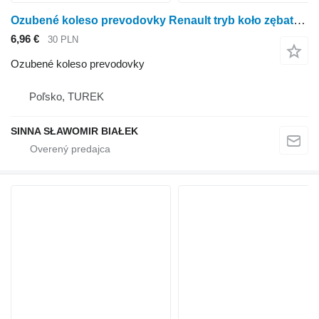
Ozubené koleso prevodovky Renault tryb koło zębate tylny most wałek ataku ceres celtis ergos cergo na kolesového traktora Renault
6,96 €
30 PLN
Ozubené koleso prevodovky
Poľsko, TUREK
SINNA SŁAWOMIR BIAŁEK