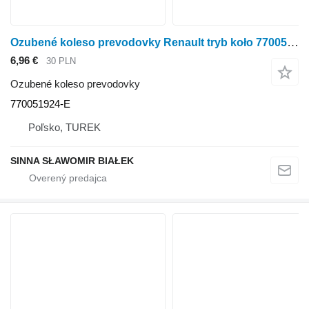
Ozubené koleso prevodovky Renault tryb koło 770051924-E zębate wałek ataku tylny most of913410 prz
6,96 €
30 PLN
Ozubené koleso prevodovky
770051924-E
Poľsko, TUREK
SINNA SŁAWOMIR BIAŁEK