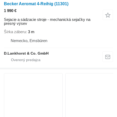
Becker Aeromat 4-Reihig
(11301)
1 990 €
Sejacie a sádzacie stroje - mechanická sejačky na
presný výsev
Šírka záberu
3 m
Nemecko, Emsbüren
D.Lankhorst & Co. GmbH