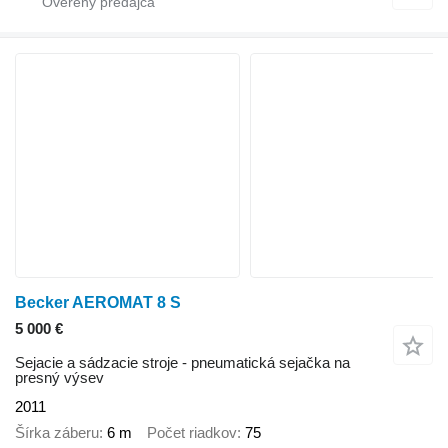
Becker AEROMAT 8 S
5 000 €
Sejacie a sádzacie stroje - pneumatická sejačka na
presný výsev
2011
Šírka záberu
6 m
Počet riadkov
75