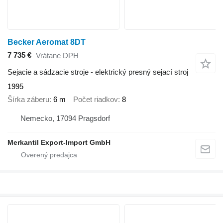
Becker Aeromat 8DT
7 735 €
Vrátane DPH
Sejacie a sádzacie stroje - elektrický presný sejací stroj
1995
Šírka záberu
6 m
Počet riadkov
8
Nemecko, 17094 Pragsdorf
Merkantil Export-Import GmbH