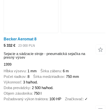
Becker Aeromat 8
5 332 €
23 000 PLN
Sejacie a sádzacie stroje - pneumatická sejačka na
presný výsev
1999
Hĺbka výsevu
1 mm
Šírka záberu
6 m
Počet riadkov
8
Šírka medziriadkov
750 mm
Výkonnosť
3 ha/hod.
Doba prevádzky
2 500 ha/hod.
Objem zásobníka
750 l
Požadovaný výkon traktora
100 HP
Značkovač
✓