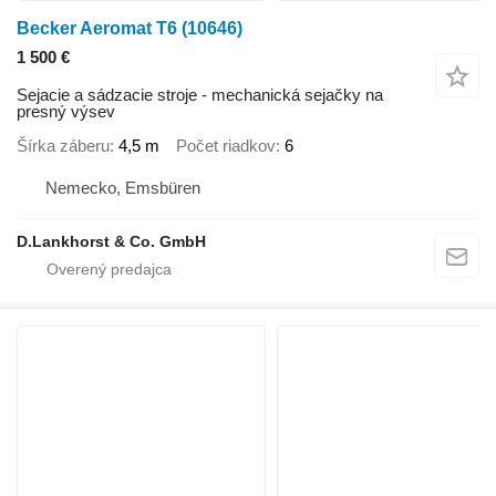
Becker Aeromat T6
(10646)
1 500 €
Sejacie a sádzacie stroje - mechanická sejačky na
presný výsev
Šírka záberu
4,5 m
Počet riadkov
6
Nemecko, Emsbüren
D.Lankhorst & Co. GmbH