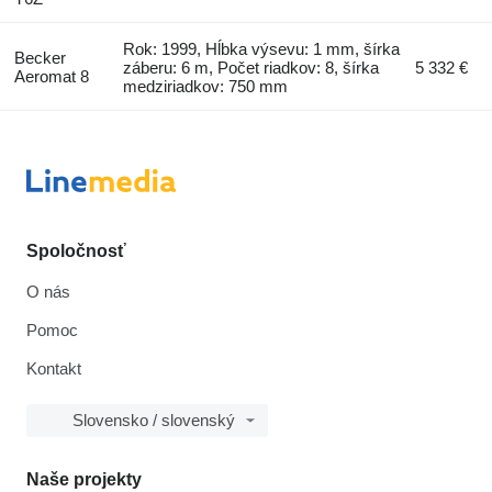
Rok: 1999, Hĺbka výsevu: 1 mm, šírka
Becker
záberu: 6 m, Počet riadkov: 8, šírka
5 332 €
Aeromat 8
medziriadkov: 750 mm
Spoločnosť
O nás
Pomoc
Kontakt
Slovensko / slovenský
Naše projekty