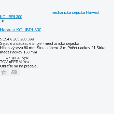
mechanická sejačka Harvest
KOLIBRI 300
18
Harvest KOLIBRI 300
5 154 €
265 200 UAH
Sejacie a sádzacie stroje - mechanická sejačka
Hĺbka výsevu
80 mm
Šírka záberu
3 m
Počet riadkov
21
Šírka
medziriadkov
150 mm
Ukrajina, Kyiv
TOV «FERM Ye»
Obráťte sa na predajcu