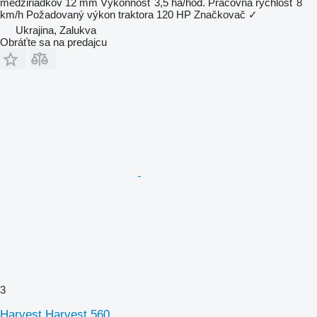
medziriadkov
12 mm
Výkonnosť
3,5 ha/hod.
Pracovná rýchlosť
8
km/h
Požadovaný výkon traktora
120 HP
Značkovač
✓
Ukrajina, Zalukva
Obráťte sa na predajcu
3
Harvest Harvest 560