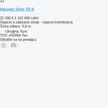
13
Harvest Strip-Till 8
22 390 €
1 152 000 UAH
Sejacie a sádzacie stroje - sejacia kombinácia
Šírka záberu
5,6 m
Ukrajina, Kyiv
TOV «FERM Ye»
Obráťte sa na predajcu