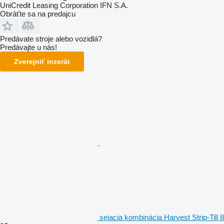
UniCredit Leasing Corporation IFN S.A.
Obráťte sa na predajcu
Predávate stroje alebo vozidlá?
Predávajte u nás!
Zverejniť inzerát
sejacia kombinácia Harvest Strip-Till 8