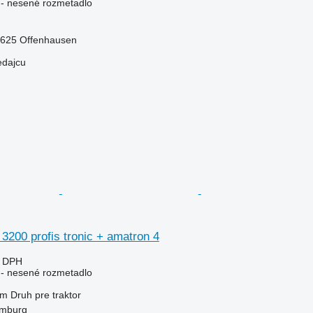
e - nesené rozmetadlo
4625 Offenhausen
edajcu
200 profis tronic + amatron 4
e DPH
e - nesené rozmetadlo
 m
Druh
pre traktor
mburg