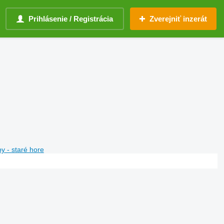
Prihlásenie / Registrácia
Zverejniť inzerát
y - staré hore