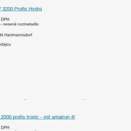
3200 Profis Hydro
e DPH
e - nesené rozmetadlo
kt Hartmannsdorf
edajcu
000 profis tronic - mit amatron 4!
e DPH