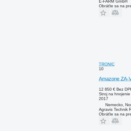
E-FARM GmbH
Obráťte sa na pr
TRONIC
10
Amazone ZA-
12 850 €
Bez DP
Stroj na hnojeni
2017
Nemecko, No
Agravis Technik 
Obráťte sa na pr