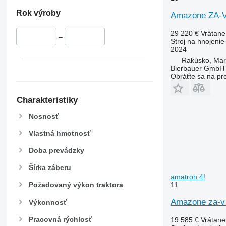
Rok výroby
Amazone ZA-V 
29 220 €
Vrátan
–
Stroj na hnojeni
2024
Rakúsko, Mar
Bierbauer GmbH
Obráťte sa na pr
Charakteristiky
Nosnosť
Vlastná hmotnosť
Doba prevádzky
Šírka záberu
amatron 4!
11
Požadovaný výkon traktora
Amazone za-v 2
Výkonnosť
Pracovná rýchlosť
19 585 €
Vrátan