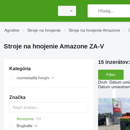
Agroline
Stroje na hnojenie
Stroje na hnojenie Amazone
S
Stroje na hnojenie Amazone ZA-V
15 inzerátov
Kategória
Filter
rozmetadlá hnojív
Druh
:
Dátum umi
nesené rozmetadlá
Dátum umiestnen
Značka
Amazone
Exacta
XPL
Bogballe
Catros
HTS
TSW
ELYTE