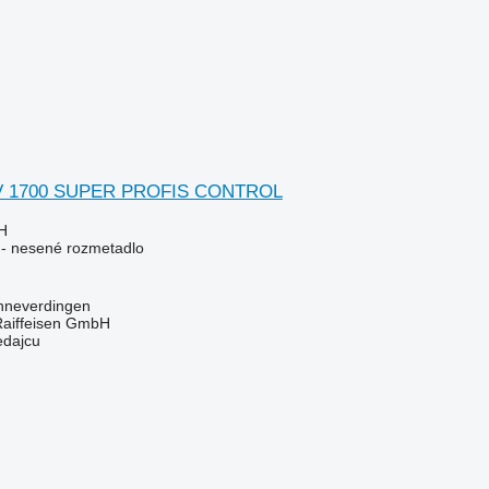
V 1700 SUPER PROFIS CONTROL
H
e - nesené rozmetadlo
hneverdingen
Raiffeisen GmbH
edajcu