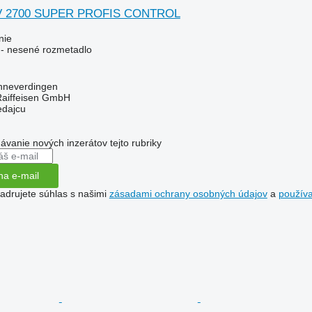
V 2700 SUPER PROFIS CONTROL
nie
e - nesené rozmetadlo
hneverdingen
Raiffeisen GmbH
edajcu
dávanie nových inzerátov tejto rubriky
na e-mail
jadrujete súhlas s našimi
zásadami ochrany osobných údajov
a
použív