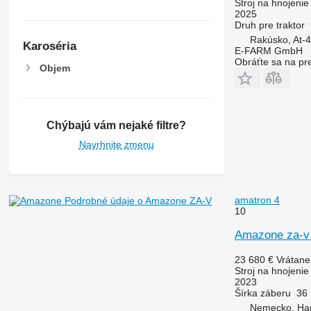
Stroj na hnojeni
2025
Druh
pre traktor
Rakúsko, At-
Karoséria
E-FARM GmbH
Obráťte sa na pr
Objem
Chýbajú vám nejaké filtre?
Navrhnite zmenu
amatron 4
Podrobné údaje o Amazone ZA-V
10
Amazone za-v 3
23 680 €
Vrátan
Stroj na hnojeni
2023
Šírka záberu
36
Nemecko, Ha