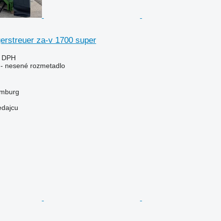
rstreuer za-v 1700 super
e DPH
e - nesené rozmetadlo
mburg
edajcu