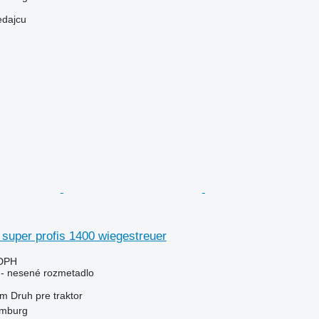
edajcu
super profis 1400 wiegestreuer
 DPH
e - nesené rozmetadlo
 m
Druh
pre traktor
mburg