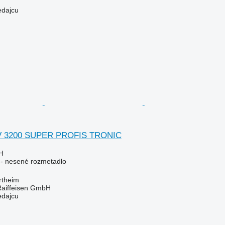
edajcu
V 3200 SUPER PROFIS TRONIC
H
e - nesené rozmetadlo
rtheim
Raiffeisen GmbH
edajcu