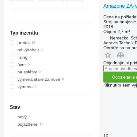
Amazone ZA-
Cena na požiada
Stroj na hnojeni
2018
Objem
2,7 m³
Typ inzerátu
Nemecko, Sc
predaj
Agravis Technik 
Obráťte sa na pr
od výrobcu
lízing
Objednajte si pri
úver
na splátky
Odosielanie 
výmena staré za nové
Kliknutím sem vy
výmena
Stav
nový
pojazdené
10