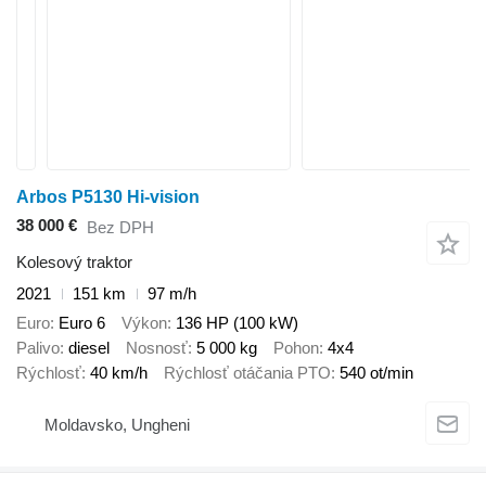
Arbos P5130 Hi-vision
38 000 €
Bez DPH
Kolesový traktor
2021
151 km
97 m/h
Euro
Euro 6
Výkon
136 HP (100 kW)
Palivo
diesel
Nosnosť
5 000 kg
Pohon
4x4
Rýchlosť
40 km/h
Rýchlosť otáčania PTO
540 ot/min
Moldavsko, Ungheni