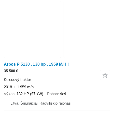
Arbos P 5130 , 130 hp , 1959 M/H !
35 500 €
Kolesový traktor
2018
1 959 m/h
Výkon
132 HP (97 kW)
Pohon
4x4
Litva, Šniūraičiai, Radviliškio rajonas