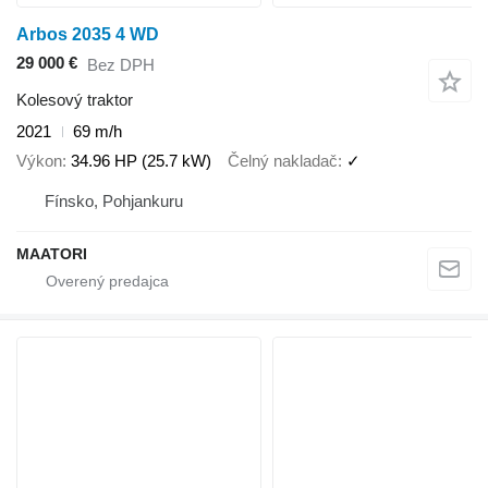
Arbos 2035 4 WD
29 000 €
Bez DPH
Kolesový traktor
2021
69 m/h
Výkon
34.96 HP (25.7 kW)
Čelný nakladač
✓
Fínsko, Pohjankuru
MAATORI