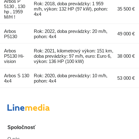
Arbos P
Rok: 2018, doba prevádzky: 1 959
5130 , 130
m/h, výkon: 132 HP (97 kW), pohon:
35 500 €
hp , 1959
4x4
M/H !
Arbos
Rok: 2022, doba prevádzky: 20 m/h,
49 000 €
P5130
pohon: 4x4
Arbos
Rok: 2021, kilometrový výkon: 151 km,
P5130 Hi-
doba prevádzky: 97 m/h, euro: Euro 6,
38 000 €
vision
výkon: 136 HP (100 kW)
Arbos S 130
Rok: 2020, doba prevádzky: 10 m/h,
53 000 €
4x4
pohon: 4x4
Spoločnosť
O nás