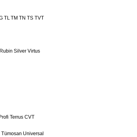
G
TL
TM
TN
TS
TVT
Rubin
Silver
Virtus
Profi
Terrus CVT
Tümosan
Universal