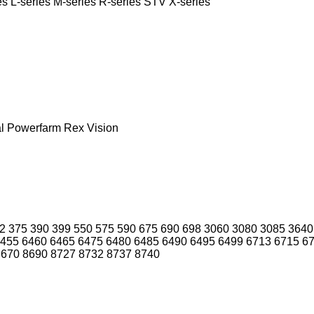
es
L-series
M-series
R-series
STV
X-series
l
Powerfarm
Rex
Vision
2
375
390
399
550
575
590
675
690
698
3060
3080
3085
3640
455
6460
6465
6475
6480
6485
6490
6495
6499
6713
6715
6
8670
8690
8727
8732
8737
8740