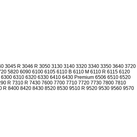
40
3045 R
3046 R
3050
3130
3140
3320
3340
3350
3640
3720
720
5820
6090
6100
6105
6110 B
6110 M
6110 R
6115
6120
6300
6310
6320
6330
6410
6430 Premium
6506
6510
6520
290 R
7310 R
7430
7600
7700
7710
7720
7730
7800
7810
0 R
8400
8420
8430
8520
8530
9510 R
9520
9530
9560
9570