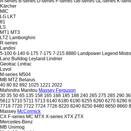
A-series
B-series
D-series
F-series
GB-series
GL-series
K-seri
Kärcher
MIC
LG
LKT
81
LS
MT1
MT3
LTZ
Lamborghini
R-series
Landini
5-100
6-140
6-175
7-175
7-215
8880
Landpower
Legend
Mistra
Lanz Bulldog
Leyland
Lindner
Geotrac
Lintrac
Lovol
M-series
M504
MB
MTZ Belarus
40
80
82
892
1025
1221
2022
Mahindra
Manitou
Massey Ferguson
30
35
50
65
135
158
165
168
185
188
240
265
275
285
290
36
5612
5710
5711
5713
6140
6180
6190
6255
6260
6270
6290
6
7719
7720
7722
7724
7726
8220
8240
8250
8480
8650
8660
Massey
McCormick
CX
F-series
MC
MTX
X-series
XTX
ZTX
Mercedes-Benz
MB
Unimog