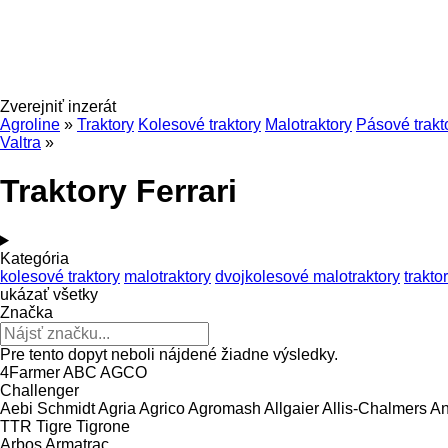
Zverejniť inzerát
Agroline
»
Traktory
Kolesové traktory
Malotraktory
Pásové trakt
Valtra
»
Traktory Ferrari
Kategória
kolesové traktory
malotraktory
dvojkolesové malotraktory
trakto
ukázať všetky
Značka
Pre tento dopyt neboli nájdené žiadne výsledky.
4Farmer
ABC
AGCO
Challenger
Aebi Schmidt
Agria
Agrico
Agromash
Allgaier
Allis-Chalmers
An
TTR
Tigre
Tigrone
Arbos
Armatrac