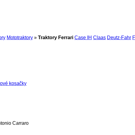
ory
Mototraktory
»
Traktory Ferrari
Case IH
Claas
Deutz-Fahr
F
rové kosačky
tonio Carraro