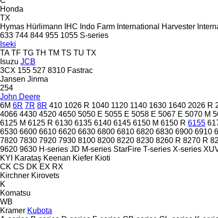
C
Honda
TX
Hymas
Hürlimann
IHC
Indo Farm
International Harvester
Intern
633
744
844
955
1055
S-series
Iseki
TA
TF
TG
TH
TM
TS
TU
TX
Isuzu
JCB
3CX
155
527
8310
Fastrac
Jansen
Jinma
254
John Deere
6M
6R
7R
8R
410
1026 R
1040
1120
1140
1630
1640
2026 R
4066
4430
4520
4650
5050 E
5055 E
5058 E
5067 E
5070 M
5
6125 M
6125 R
6130
6135
6140
6145
6150 M
6150 R
6155
61
6530
6600
6610
6620
6630
6800
6810
6820
6830
6900
6910
7820
7830
7920
7930
8100
8200
8220
8230
8260 R
8270 R
8
9620
9630
H-series
JD
M-series
StarFire
T-series
X-series
XU
KYI
Karataş
Keenan
Kiefer
Kioti
CK
CS
DK
EX
RX
Kirchner
Kirovets
K
Komatsu
WB
Kramer
Kubota