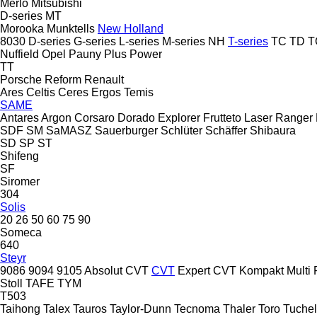
Merlo
Mitsubishi
D-series
MT
Morooka
Munktells
New Holland
8030
D-series
G-series
L-series
M-series
NH
T-series
TC
TD
T
Nuffield
Opel
Pauny
Plus Power
TT
Porsche
Reform
Renault
Ares
Celtis
Ceres
Ergos
Temis
SAME
Antares
Argon
Corsaro
Dorado
Explorer
Frutteto
Laser
Ranger
SDF
SM
SaMASZ
Sauerburger
Schlüter
Schäffer
Shibaura
SD
SP
ST
Shifeng
SF
Siromer
304
Solis
20
26
50
60
75
90
Someca
640
Steyr
9086
9094
9105
Absolut CVT
CVT
Expert CVT
Kompakt
Multi
Stoll
TAFE
TYM
T503
Taihong
Talex
Tauros
Taylor-Dunn
Tecnoma
Thaler
Toro
Tuchel