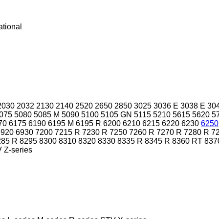
ational
2030
2032
2130
2140
2520
2650
2850
3025
3036 E
3038 E
30
075
5080
5085 M
5090
5100
5105 GN
5115
5210
5615
5620
5
70
6175
6190
6195 M
6195 R
6200
6210
6215
6220
6230
6250
6920
6930
7200
7215 R
7230 R
7250
7260 R
7270 R
7280 R
7
285 R
8295
8300
8310
8320
8330
8335 R
8345 R
8360 RT
837
V
Z-series