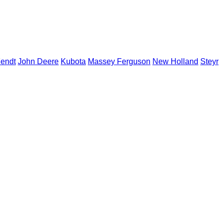
endt
John Deere
Kubota
Massey Ferguson
New Holland
Steyr