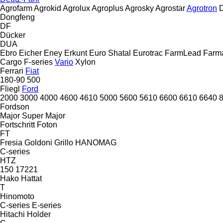
Agrofarm
Agrokid
Agrolux
Agroplus
Agrosky
Agrostar
Agrotron
D
Dongfeng
DF
Dücker
DUA
Ebro
Eicher
Eney
Erkunt
Euro Shatal
Eurotrac
FarmLead
Farma
Cargo
F-series
Vario
Xylon
Ferrari
Fiat
180-90
500
Fliegl
Ford
2000
3000
4000
4600
4610
5000
5600
5610
6600
6610
6640
Fordson
Major
Super Major
Fortschritt
Foton
FT
Fresia
Goldoni
Grillo
HANOMAG
C-series
HTZ
150
17221
Hako
Hattat
T
Hinomoto
C-series
E-series
Hitachi
Holder