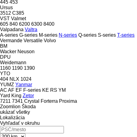
445
453
Ursus
3512
C385
VST
Valmet
605
840
6200
6300
8400
Valpadana
Valtra
A-series
G-series
M-series
N-series
Q-series
S-series
T-series
Vermande
Versatile
Volvo
BM
Wacker Neuson
DPU
Weidemann
1160
1190
1390
YTO
404
NLX 1024
YUMZ
Yanmar
AC
AF
EF
F-series
KE
RS
YM
Yard King
Zetor
7211
7341
Crystal
Forterra
Proxima
Zoomlion
Škoda
ukázať všetky
Lokalizácia
Vyhľadať v okruhu