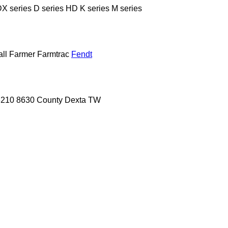
X series
D series
HD
K series
M series
ll
Farmer
Farmtrac
Fendt
8210
8630
County
Dexta
TW