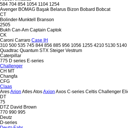
584
704
854
1054
1104
1254
Avenger
BOMAG
Başak
Belarus
Bizon
Bobard
Bobcat
CT
Bolinder-Munktell
Branson
2505
Bukh
Can-Am
Captain
Captok
CK
Caroni
Carraro
Case IH
310
500
535
745
844
856
885
956
1056
1255
4210
5130
5140
Quadtrac
Quantum
STX
Steiger
Vestrum
Caterpillar
775
D series
E-series
Challenger
CH
MT
Changfa
CFG
Claas
Ares
Arion
Atles
Atos
Axion
Axos
C-series
Celtis
Challenger
El
DT
75
DTZ
David Brown
770
990
995
Deutz
D-series
Deutz-Fahr